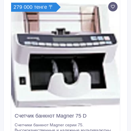
предусмотрено расширение до 5 валют для каждой
279 000 тенге 〒
версии прошивок.
Счетчик банкнот Magner 75 D
Счетчики банкнот Magner серии 75.
Высококачественные и надежные мультивалютные