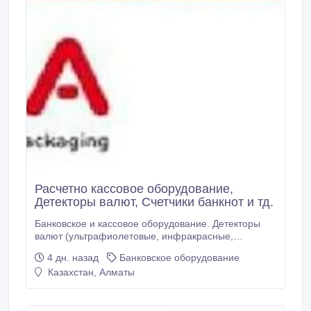
Расчетно кассовое оборудование,
Детекторы валют, Счетчики банкнот и тд.
Банковское и кассовое оборудование. Детекторы
валют (ультрафиолетовые, инфракрасные,
автоматические); Счетчики банкнот; Счетчики
4 дн. назад
Банковское оборудование
монет; Упаковщики и сортировщики банкнот
Казахстан, Алматы
различного уровня. Быстрый и качественный
пересчет Продукцию передовых брендов мирового
уровня.Dors, Magner и др. Гарантия год.