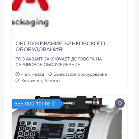
ОБСЛУЖИВАНИЕ БАНКОВСКОГО
ОБОРУДОВАНИЯ!
ТОО АКВАЙТ ЗАКЛЮЧАЕТ ДОГОВОРА НА
СЕРВИСНОЕ ОБСЛУЖИВАНИЕ
КВАЛИФИЦИРОВАННЫМИ СПЕЦИАЛИСТАМИ!
4 дн. назад
Банковское оборудование
следующего оборудования - Банковское и кассовое
Казахстан, Алматы
оборудование. Детекторы валют
(ультрафиолетовые, инфракрасные,
автоматические); Счетчики банкнот; Счетчики монет.
СВОЕВРЕМЕННОЕ И КАЧЕСТВЕННОЕ
555 000 тенге 〒
ОБСЛУЖИВАНИЕ ТЕХНИКИ.