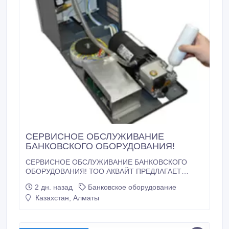
СЕРВИСНОЕ ОБСЛУЖИВАНИЕ
БАНКОВСКОГО ОБОРУДОВАНИЯ!
СЕРВИСНОЕ ОБСЛУЖИВАНИЕ БАНКОВСКОГО
ОБОРУДОВАНИЯ! ТОО АКВАЙТ ПРЕДЛАГАЕТ
УСЛУГИ СЕРВИСНОГО ОБСЛУЖИВАНИЯ
2 дн. назад
Банковское оборудование
КВАЛИФИЦИРОВАННЫМИ СПЕЦИАЛИСТАМИ!
Казахстан, Алматы
следующего оборудования - Банковское и кассовое
оборудование. Детекторы валют
(ультрафиолетовые, инфракрасные,
автоматические); Счетчики банкнот; Счетчики монет.