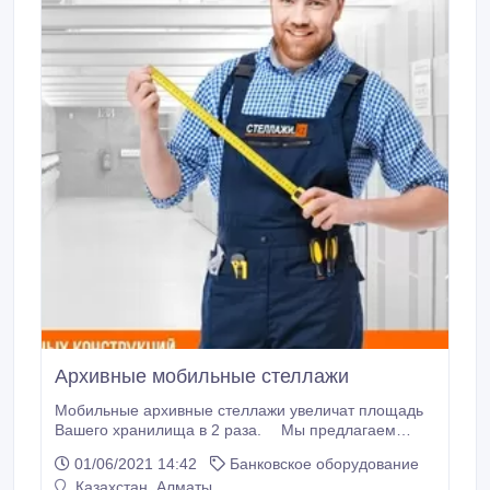
Архивные мобильные стеллажи
Мобильные архивные стеллажи увеличат площадь
Вашего хранилища в 2 раза. ⠀ Мы предлагаем
финское качество по цене российских
01/06/2021 14:42
Банковское оборудование
производителей. ⠀ Подберем максимально
Казахстан, Алматы
эффективное решение для вашего хранилища,