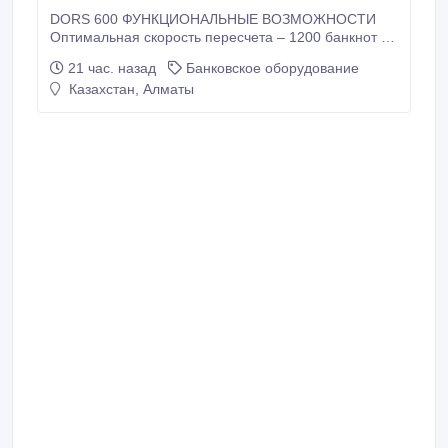
DORS 600 ФУНКЦИОНАЛЬНЫЕ ВОЗМОЖНОСТИ
Оптимальная скорость пересчета – 1200 банкнот в
минуту. Автоматический или ручной старт. Режим
21 час. назад
Банковское оборудование
суммирования результатов пересчёта. Режим
Казахстан, Алматы
отсчёта пачки банкнот заданного пользователем
размера (от 1 до 999 банкнот). Механическая
настройка толщины банкнотной бумаги.