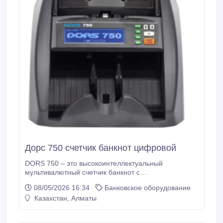
Дорс 750 счетчик банкнот цифровой
DORS 750 – это высокоинтеллектуальный
мультивалютный счетчик банкнот с
автоопределением валюты, определением
08/05/2026 16:34
Банковское оборудование
номинала и проверкой подлинности по ИК образу,
Казахстан, Алматы
видимому образу, УФ, оптической плотности,
размеру. В текущей версии реализована работа с
рублями РФ, долларами США, евро. В дальнейшем