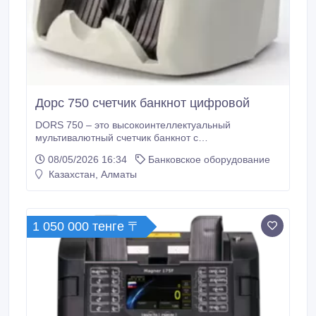
Дорс 750 счетчик банкнот цифровой
DORS 750 – это высокоинтеллектуальный
мультивалютный счетчик банкнот с
автоопределением валюты, определением
08/05/2026 16:34
Банковское оборудование
номинала и проверкой подлинности по ИК образу,
Казахстан, Алматы
видимому образу, УФ, оптической плотности,
размеру. В текущей версии реализована работа с
рублями РФ, долларами США, евро. В дальнейшем
предусмотрено расширение до 5 валют для каждой
1 050 000 тенге 〒
версии прошивок.