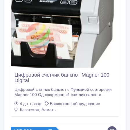
Цифровой счетчик банкнот Magner 100
Digital
Цифровой счетчик банкнот с Функцией сортировки
Magner 100 Однокарманный счетчик валют с
функцией определения номинала НАЗНАЧЕНИЕ
4 дн. назад
Банковское оборудование
Magner 100 Digital счётчик банкнот
Казахстан, Алматы
Интеллектуальный мультивалютный счётчик банкнот
Magner 100 предназначен для пересчёта и
проверки подлинности, долларов США, евро, тенге
с определением номинала и ориентации.