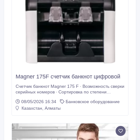
Magner 175F счетчик банкнот цифровой
Счетчик банкнот Magner 175 F ∙ Возможность сверки
серийных номеров ∙ Сортировка по степени
ветхости банкнот ∙ Используются самые последние
08/05/2026 16:34
Банковское оборудование
достижения технологии в сфере банковской
Казахстан, Алматы
техники. Счетчик банкнот Magner 175 F разработан
и изготовлен с использованием последних
технологий в банковской сфере.