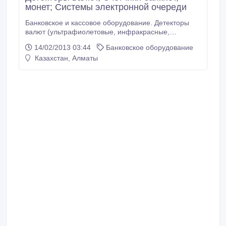
монет; Системы электронной очереди
Банковское и кассовое оборудование. Детекторы
валют (ультрафиолетовые, инфракрасные,
автоматические); Счетчики банкнот; Счетчики
14/02/2013 03:44
Банковское оборудование
монет; Быстрый и качественный пересчет
Казахстан, Алматы
Продукцию передовых брендов мирового уровня.
Гарантия год. Цены ниже рыночных!.