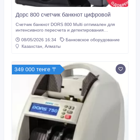
Дорс 800 счетчик банкнот цифровой
Счетчик банкнот DORS 800 Multi оптимален для
интенсивного пересчета и детектирования
подлинности банкнот в банках и предприятиях
08/05/2026 16:34
Банковское оборудование
розничной и оптовой торговли. Модель
Казахстан, Алматы
осуществляет сквозной пересчет смешанной пачки
банкнот, с распознаванием подлинности по 9
признакам, включая 4 машиночитаемых защитных
признака банкнот.
349 000 тенге 〒