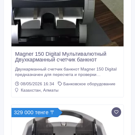
Magner 150 Digital Мультивалютный
Двухкарманный счетчик банкнот
Двухкарманный счетчик банкнот Magner 150 Digital
предназначен для пересчета и проверки
подлинности 6ти оссновных видов купюр с
08/05/2026 16:34
Банковское оборудование
определением номинала, а также для сортировки
Казахстан, Алматы
денежных знаков по номиналу, ориентации и году
эмиссии. Наличие кармана отбраковки позволяет
пересчитывать и сортировать банкноты
безостановочно.
329 000 тенге 〒