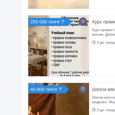
250 000 тенге 〒
Курс прав
Курс правки позвоночника
копчик. Длительность: 7 рабочих дней по 4 часа. Практика — 6 дней, теория — 1 день. Группы максимум 3 человека. Стоимость:
3 дн. наза
40 000 тенге 〒
Школа мас
Школа массажа: Техника огнен
моделях. Моделей и материалы даем. Гр
3 дн. наза