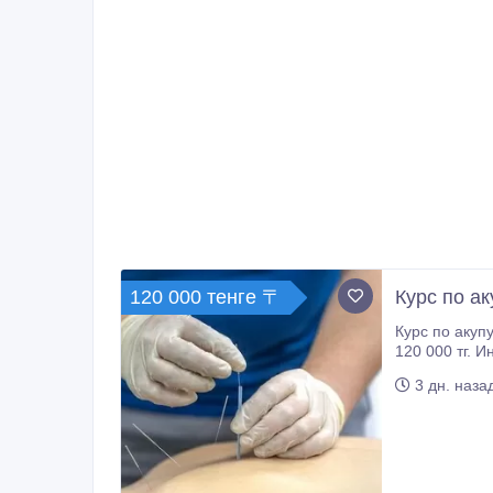
120 000 тенге 〒
Курс по ак
Курс по акупунктуре для врачей
120 000 тг. Индивидуально, вечером и в выходные — стои
нужно.
3 дн. наза