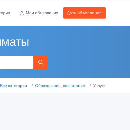
гории
Мои объявления
Дать объявление
лматы
Все категории
Образование, воспитание
Услуги