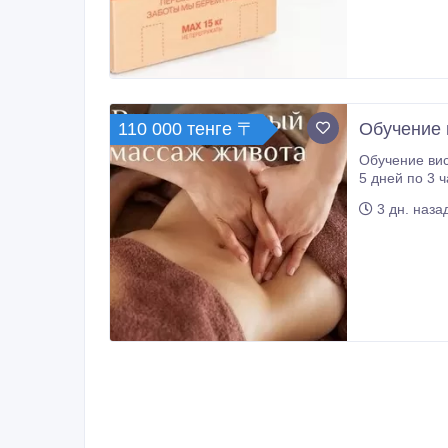
110 000 тенге 〒
Обучение 
Обучение висцеральном
5 дней по 3 часа: 1 день теория, 4 дня практика
3 дн. наза