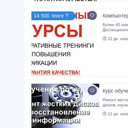
14 500 тенге 〒
Компьютер
Более 40 наи
Дистанционно обучен
квалификации сотрудников, гарантия качества обучения. -
12 дн. наз
Курс обуч
Ремонт жестких дисков и восстановление информации Серьезный курс как по программному так и аппаратному ремонту жестких
дисков, изучается структура жестких дисков, назначение и аппаратные компоненты жестких дисков. Термины. Классификация
12 дн. наз