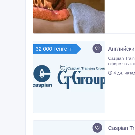
32 000 тенге 〒
Английски
Caspian Training Group — языковой це
сфере языкового образования с 1997 
английский язык для взрослых
4 дн. наза
Caspian Tr