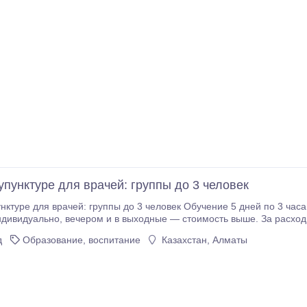
упунктуре для врачей: группы до 3 человек
: группы до 3 человек Обучение 5 дней по 3 часа в день: 1 день теория + 4 дня практика. Цена
мость выше. За расходные материалы и моделей доплачивать не
 После курса — сертификат. Сертификат не является лицензией.
д
Образование, воспитание
Казахстан, Алматы