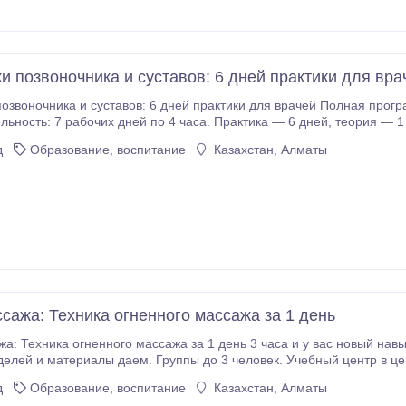
ки позвоночника и суставов: 6 дней практики для вра
 и суставов: 6 дней практики для врачей Полная программа: позвоночник, голова, челюсть, нос, стопы,
250 000 тг за дневное обучение. Вечернее обучение по договоренности.
д
Образование, воспитание
Казахстан, Алматы
сажа: Техника огненного массажа за 1 день
ного массажа за 1 день 3 часа и у вас новый навык для работы. 30% теория, 70% практика на
уппы до 3 человек. Учебный центр в центре города. Время обучения подбираем
индивидуально. Преподаватели — мужчина и женщина, опытные мастера.
д
Образование, воспитание
Казахстан, Алматы