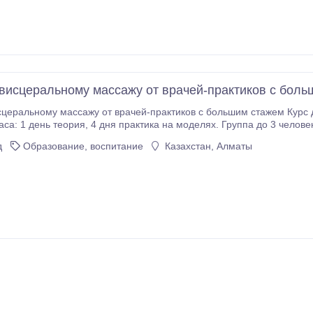
висцеральному массажу от врачей-практиков с боль
у массажу от врачей-практиков с большим стажем Курс для врачей и массажистов с мед. образованием.
 на моделях. Группа до 3 человек. Расходники и моделей предоставляем,
доплачивать не нужно. Преподаватели — м
д
Образование, воспитание
Казахстан, Алматы