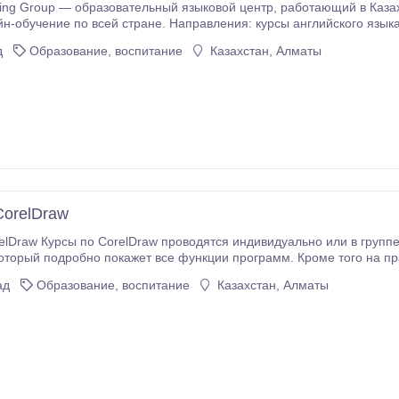
бразовательный языковой центр, работающий в Казахстане с 1997 года. Филиалы в Алматы и Атырау,
н-обучение по всей стране. Направления: курсы английского языка для в
д
Образование, воспитание
Казахстан, Алматы
, корпоративное обучение для компаний.
CorelDraw
о 2-3 человека. Обучение проводит опытный
оторый подробно покажет все функции программ. Кроме того на пра
ль имеет большойь опыт работы с графическими программами.
ад
Образование, воспитание
Казахстан, Алматы