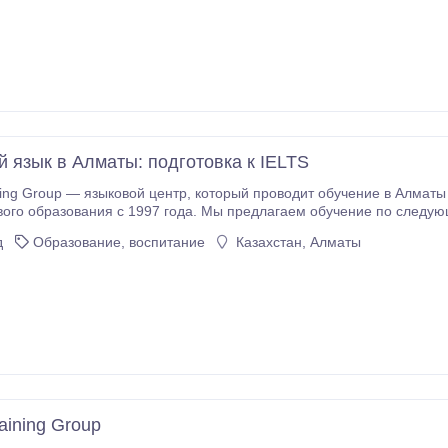
й язык в Алматы: подготовка к IELTS
нтр, который проводит обучение в Алматы и онлайн по всему Казахстану. Работаем в
года. Мы предлагаем обучение по следующим направлениям: - курсы русского языка; -
 и детей (General English, Business English, разговорные клубы); - корпоративное обучение для
д
Образование, воспитание
Казахстан, Алматы
компан
aining Group