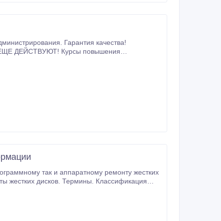
дминистрирования. Гарантия качества!
направления, для экономистов, для торговли, нефтяных и добывающих компаний, гос.
ормации
жестких дисков.Методы форматирования. Файловые системы, MBR и UEFI, RAIDР, работа с служебными областями.