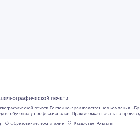
шелкографической печати
но-производственная компания «Бригантина» проводит обучение трафаретной
фессионалов! Практическая печать на производстве. Обучение работе с оборудованием и
кой. Профессионалы рекламно-производственной компании помогут осво
д
Образование, воспитание
Казахстан, Алматы