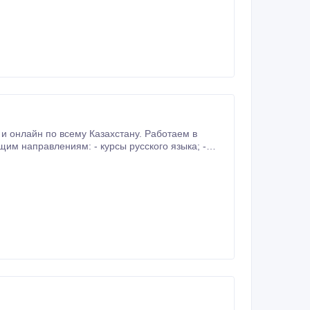
ий; - подготовка к международным экзаменам IELTS, TOEFL, SAT, Aptis; - курсы казахского языка.