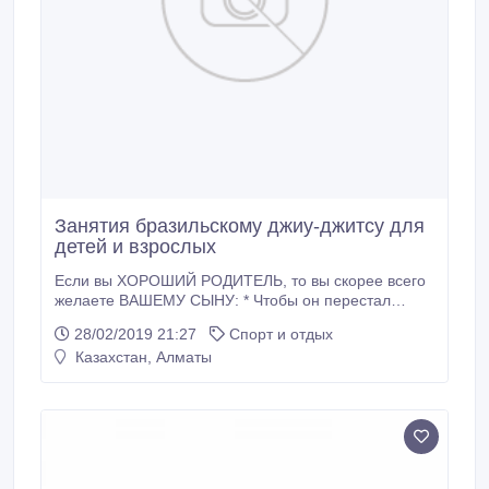
Занятия бразильскому джиу-джитсу для
детей и взрослых
Если вы ХОРОШИЙ РОДИТЕЛЬ, то вы скорее всего
желаете ВАШЕМУ СЫНУ: * Чтобы он перестал
тратить время на компьютерные игры и безделье *
28/02/2019 21:27
Спорт и отдых
Научился легко себя защищать и быть самым
Казахстан, Алматы
крутым среди сверстников * Завоевал много
медалей и вырос в настоящую гордость своего отца
и всей семьи * Воспитал в себе силу духа, никого не
боялся и вырос смелым и решительным Всё это вы
можете дать своему сыну, записав его в Академию
Бразильского Джиу-Джитсу «Roller».