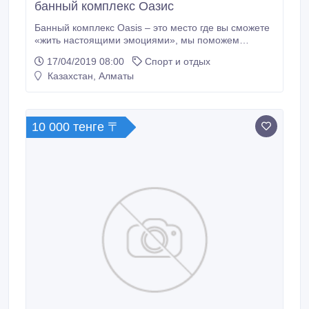
банный комплекс Оазис
Банный комплекс Oasis – это место где вы сможете
«жить настоящими эмоциями», мы поможем
вашему телу вздохнуть и вывести из себя
17/04/2019 08:00
Спорт и отдых
накопленный стресс в городской среде, вы
Казахстан, Алматы
отдохнете каждой частичкой своей кожи. Для этого у
нас есть как развлечения такие как Караоке,
бильярд и музыкальный центр, а так же СПА-
процедуры, но так же мы не забыли и о вашем
10 000 тенге 〒
желудке, мы накормим вас вкусным мясом, а если
хотите что-то по легче, то мы обязательно сделаем
для вас вкусный салатик.