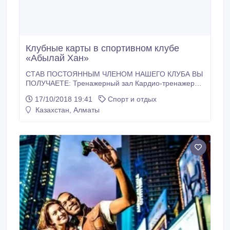
Клубные карты в спортивном клубе
«Абылай Хан»
СТАВ ПОСТОЯННЫМ ЧЛЕНОМ НАШЕГО КЛУБА ВЫ
ПОЛУЧАЕТЕ: Тренажерный зал Кардио-тренажеры
для фитнеса Бассейн длиной 25 м с температурой
17/10/2018 19:41
Спорт и отдых
28 градусов. Аэробные тренировки, уроки танцев,
Казахстан, Алматы
функциональный тренинг, силовые программы,
единоборства. Полотенце при каждом посещении.
Фитнес-тестирование и вводную тренировку.