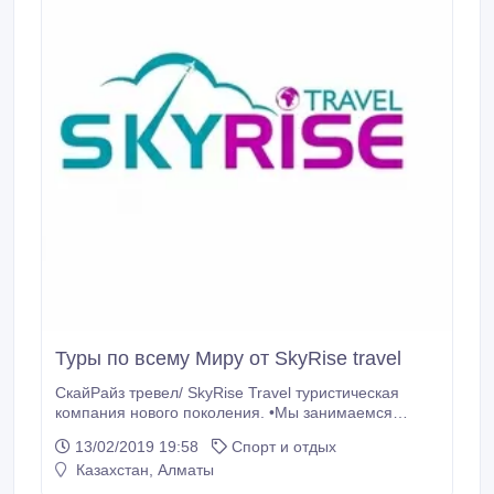
Туры по всему Миру от SkyRise travel
СкайРайз тревел/ SkyRise Travel туристическая
компания нового поколения. •Мы занимаемся
организацией групповых и индивидуальных туров в
13/02/2019 19:58
Спорт и отдых
любой уголок мира. Для вас доступны пляжный
Казахстан, Алматы
отдых, горнолыжные базы, экскурсионные и экстрим
туры, лечебно-оздоровительные туры, событийные