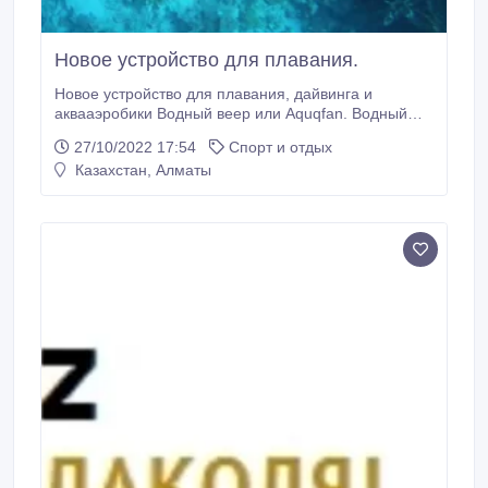
Новое устройство для плавания.
Новое устройство для плавания, дайвинга и
аквааэробики Водный веер или Aquqfan. Водный
веер изобретен почти вчера. А сегодня нравится
27/10/2022 17:54
Спорт и отдых
всем, кто уже воспользовался. Водный Веер состоит
Казахстан, Алматы
из двух чулков, сшитых из бифлекса и соединенных
полотном из тонкой болоньи. Он имеет большую
площадь, малый вес и компактно складывается.