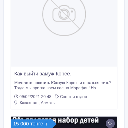
Как выйти замуж Корее.
Мечтаете посетить Южную Корею и остаться жить?
Тогда мы приглашаем вас на Марафон! На
Марафоне вы узнаете: 1)какие документы нужны
09/02/2021 20:48
Спорт и отдых
для того, чтобы уехать в Корею. 2)Как с лёгкостью
Казахстан, Алматы
жить без корейского языка. 3) Как выйти замуж за
богатого коренного корейца. 4) Где часто гуляют
ваши корейские кумиры и как можно встретить их в
реальности.
15 000 тенге 〒