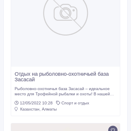
Отдых на рыболовно-охотничьей база
Засасай
Рыболовно-охотничья база Засасай – идеальное
место для Трофейной рыбалки и охоты! В нашей
команде работают только профессионалы. Мы
12/05/2022 10:28
Спорт и отдых
предлагаем отличные условия для отдыха: Лучшие
Казахстан, Алматы
гиды Русская баня Комфортное жилье Аренда
лодки Рыболовные снасти напрокат Информация
по телефону: +7 705 225 58 58 - Владимир Наш
инстаграм: @zasasai_kz Сайт: http://zasasai.