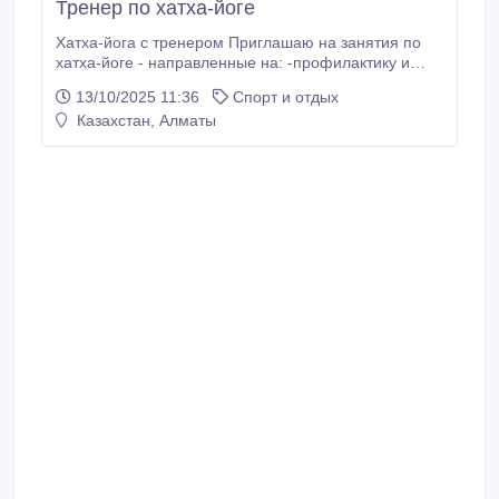
Тренер по хатха-йоге
Хатха-йога с тренером Приглашаю на занятия по
хатха-йоге - направленные на: -профилактику и
оздоровление позвоночника; -улучшение осанки;
13/10/2025 11:36
Спорт и отдых
-мягкую, но эффективную проработку всех мышц и
Казахстан, Алматы
суставов; -раскрытие грудного отдела и улучшение
дыхания; -развитие гибкости и растяжки
тазобедренных суставов укрепление тела через
силовую практику.