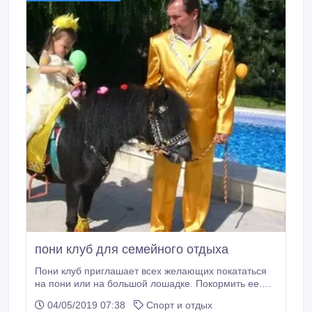
пони клуб для семейного отдыха
Пони клуб приглашает всех желающих покататься
на пони или на большой лошадке. Покормить ее.
При клубе есть мини зоопарк. Различные квесты.
04/05/2019 07:38
Спорт и отдых
Можно устроить день рождение с аниматорами.