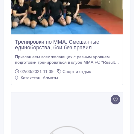
Тренировки по ММА, Смешанные
единоборства, бои без правил
Приглашаем всех желающих с разным уровнем
подготовки тренироваться в клубе ММА FC “Result”
в городе Алматы. Набор взрослых и детей от 6 лет.
02/03/2021 11:39
Спорт и отдых
Тренировки проходят по адресу Хусаинова 295
Казахстан, Алматы
(район Аль-Фараби - Розыбакиева) Время
тренировок: Пн; Ср; Пт; 15:00-16:30 Цена
абонемента 15.000 тенге.