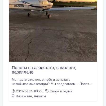
Полеты на аэростате, самолете,
параплане
Мечтаете взлететь в небо и испытать
незабываемые эмоции? Мы предлагаем: - Полеты
на легкомоторном самолёте – почувствуйте себя
23/02/2025 09:26
Спорт и отдых
пилотом и насладитесь видами с высоты птичьего
Казахстан, Алматы
полета. - Полеты на тепловоздушных аэростатах –
тишина, простор и завораживающая панорама. -
Полеты на параплане – ощутите ветер и свободу в