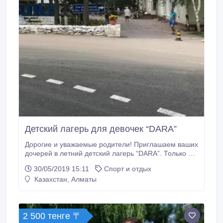
Детский лагерь для девочек “DARA”
Дорогие и уважаемые родители! Приглашаем ваших
дочерей в летний детский лагерь “DARA”. Только у
нас максимально благоприятные условия для
30/05/2019 15:11
Спорт и отдых
развития и отдыха. Хотите, чтобы ваша дочь стала
Казахстан, Алматы
настоящей леди , чтобы она умела показать себя в
обществе стильным образом, грациозной походкой,
интеллектом, сочетанием силы и женственности , и
знала правила этикета от и до.
2 500 тенге 〒