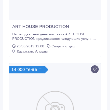
ART HOUSE PRODUCTION
На сегодняшний день компания ART HOUSE
PRODUCTION предоставляет следующие услуги по
обучению: 1. Курсы актерского мастерства: а) для
20/03/2019 12:08
Спорт и отдых
подростков б) для взрослых в) индивидуальная
Казахстан, Алматы
подготовка детей к участию в кастингах и съемках.
2. Курсы танцев а) Народный б) Классический в)
Современный (брейк.
14 000 тенге 〒