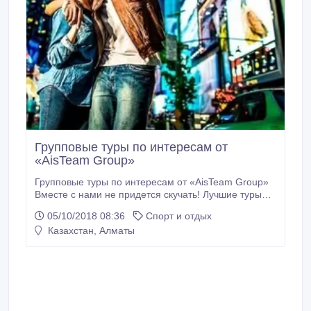
Групповые туры по интересам от
«AisTeam Group»
Групповые туры по интересам от «AisTeam Group»
Вместе с нами не придется скучать! Лучшие туры
для молодежи. Туры для фанатов:  Концертные
05/10/2018 08:36
Спорт и отдых
туры  Фестивали и национальные праздники
Казахстан, Алматы
различных стран мира  Карнавалы  Чемпионаты
и олимпиады Мы любим нашу работу, а поэтому
делаем абсолютно все и даже больше для своих
клиентов Экскурсионные туры: исторические
памятники, традиции, культура.