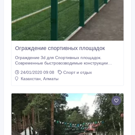
Ограждение спортивных площадок
Ограждение 3d для Спортивных площадок.
Современные быстровозводимые конструкции
Изготовление сетки 3Д для необходимой высоты и
24/01/2020 09:08
Спорт и отдых
цвета . Система скидок.
Казахстан, Алматы