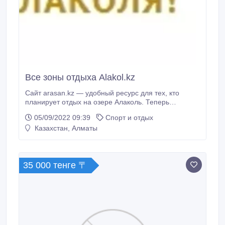
Все зоны отдыха Alakol.kz
Сайт arasan.kz — удобный ресурс для тех, кто
планирует отдых на озере Алаколь. Теперь
планировать свой отдых максимально удобно: - на
05/09/2022 09:39
Спорт и отдых
одной площадке можно получить информацию о
Казахстан, Алматы
всех зонах отдыха; - сравнить понравившиеся места
по нескольким параметрам; - ознакомиться с
отзывами гостей, которые уже здесь отдыхали; -
забронировать номер в понравившемся комплексе.
35 000 тенге 〒