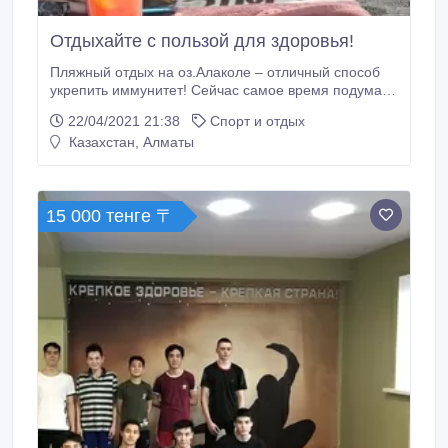
Отдыхайте с пользой для здоровья!
Пляжный отдых на оз.Алаколе – отличный способ
укрепить иммунитет! Сейчас самое время подумать
о том, чтобы летний отдых был не просто пляжным,
22/04/2021 21:38
Спорт и отдых
но и полезным для здоровья и укрепления
Казахстан, Алматы
иммунитета! Если Вы еще не были на оз.Алаколь,
то Вам необходимо знать о полезных свойствах
уникальной воды Алаколя, которая оказывает
мощное оздоравливающе действие на весь
15 000 тенге 〒
организм.