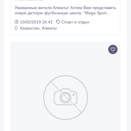
Уважаемые жители Алматы! Хотим Вам представить
новую детскую футбольную школу: "Mega Sport
International". Детская футбольная школа: “Mega
10/02/2019 16:42
Спорт и отдых
Sport International” объявляет набор мальчиков и
Казахстан, Алматы
девочек в возрасте от 3х до 15 лет. Первая
тренировка - бесплатная (пробная). Наш адрес:
Жарокова 24/1 - Шевченко.