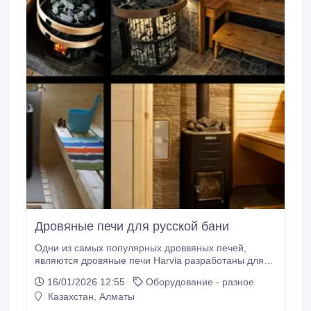
Дровяные печи для русской бани
Одни из самых популярных дроввяных печей,
являются дровяные печи Harvia разработаны для
ежедневного использования из года в год. Каждая
16/01/2026 12:55
Оборудование - разное
дровяная печь – это вершина технического
Казахстан, Алматы
совершенства, экономически выгодное и элегантное
изделие, которое позволит вам получить наивысшее