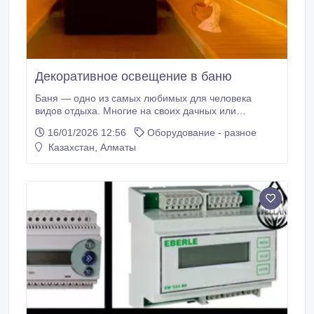
Декоративное освещение в баню
Баня — одно из самых любимых для человека
видов отдыха. Многие на своих дачных или
придомовых участках построили или строят баню. В
16/01/2026 12:56
Оборудование - разное
процессе стройки решается много задач, от
Казахстан, Алматы
возведения здания до выбора мебели. Не
последний вопрос в этом процессе занимает
организация света. Безопасность и комфорт в бане
во многом зависят от правильной организации
освещения.