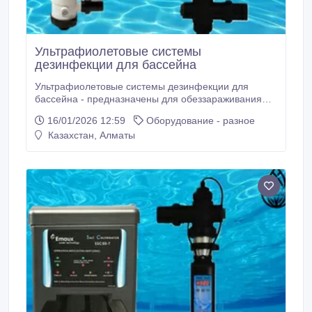
Ультрафиолетовые системы
дезинфекции для бассейна
Ультрафиолетовые системы дезинфекции для
бассейна - предназначены для обеззараживания
воды в плавательных бассейнах с помощью
16/01/2026 12:59
Оборудование - разное
ультрафиолетового излучения. Ультрафиолетовая
Казахстан, Алматы
обработка нейтрализует запах хлора, уничтожает
вирусы, бактерии и грибок, предотвращает
появление водорослей, защищает глаза и кожу от
раздражения.