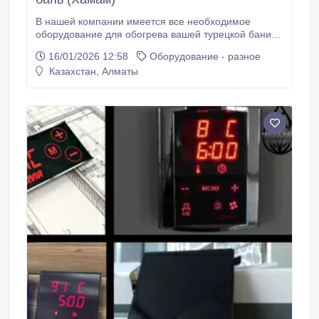
В нашей компании имеется все необходимое
оборудование для обогрева вашей турецкой бани. В
наличии есть кабеля российского производства и
16/01/2026 12:58
Оборудование - разное
датского, от компаний Devi и ЧТК. Вам достаточно
Казахстан, Алматы
позвонить по номеру телефона или оставить запрос
на обратный звонок и наши специалисты с вами
свяжутся и ответят на все ваши вопросы.