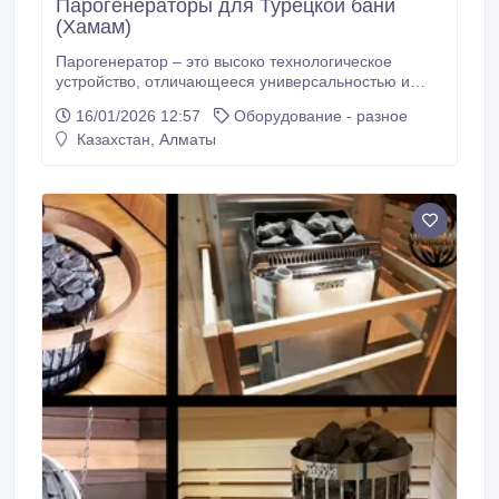
Парогенераторы для Турецкой бани
(Хамам)
Парогенератор – это высоко технологическое
устройство, отличающееся универсальностью и
рассчитанное на многоцелевое использование.
16/01/2026 12:57
Оборудование - разное
Парогенераторы могут применяться как в частных,
Казахстан, Алматы
так и в коммерческих целях в турецких банях,
малой площади, или в паровых комнатах. В
изготовлении применяются нержавеющие и не
окисляющиеся нагревательные элементы.