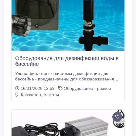
Оборудование для дезинфекции воды в
бассейне
Ультрафиолетовые системы дезинфекции для
бассейна - предназначены для обеззараживания
воды в плавательных бассейнах с помощью
16/01/2026 12:59
Оборудование - разное
ультрафиолетового излучения. Ультрафиолетовая
Казахстан, Алматы
обработка нейтрализует запах хлора, уничтожает
вирусы, бактерии и грибок, предотвращает
появление водорослей, защищает глаза и кожу от
раздражения.