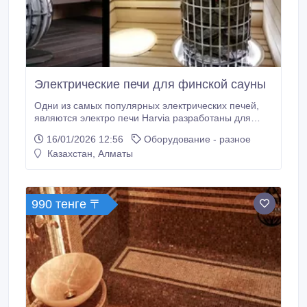
Электрические печи для финской сауны
Одни из самых популярных электрических печей,
являются электро печи Harvia разработаны для
ежедневного использования из года в год. Каждая
16/01/2026 12:56
Оборудование - разное
электро каменка – это вершина технического
Казахстан, Алматы
совершенства, экономически выгодное и элегантное
изделие, которое позволит вам получить наивысшее
удовольствие от посещения сауны.
990 тенге 〒