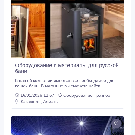
Оборудование и материалы для русской
бани
В нашей компании имеется все необходимое для
вашей бани. В магазине вы сможете найти
дровяные печи, защитные ограждения для всех
16/01/2026 12:57
Оборудование - разное
дровяных печей Harvia, освещение для вашей бани,
Казахстан, Алматы
камни для дровяных печей. Вам достаточно
позвонить по номеру телефона или оставить запрос
на обратный звонок и наши специалисты с вами
свяжутся и ответят на все ваши вопросы.