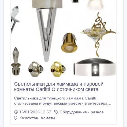
Светильники для хаммама и паровой
комнаты Cariitti С источником света
Светильники для турецкого хаммама Cariitti
стилизованы и будут весьма уместен в интерьерах,
выдержанных в классическом стиле или же в стиле
16/01/2026 12:57
Оборудование - разное
ретро. Для изготовления светильников
Казахстан, Алматы
использованы высококачественные материалы, что
позволяет рассчитывать на длительный срок его