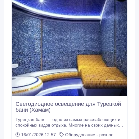
Светодиодное освещение для Турецкой
бани (Хамам)
Турецкая баня — одно из самых расслабляющих и
спокойных видов отдыха. Многие на своих дачных
или придомовых участках построили или строят
16/01/2026 12:57
Оборудование - разное
паровые комнаты. В процессе стройки решается