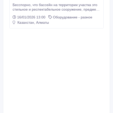
Бесспорно, что бассейн на территории участка это
стильное и респектабельное сооружение, предмет
гордости и положительных эмоций хозяина, а также
16/01/2026 13:00
Оборудование - разное
тех, кто однажды посещал бассейны. Но особый
Казахстан, Алматы
шик бассейну придают водопады. Упругая и живая
сила падающей воды, воспетая поэтами разных
времен, создает превосходное настроение и
вызывает исключительно положительные эмоции.