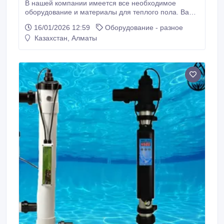
В нашей компании имеется все необходимое
оборудование и материалы для теплого пола. Вам
достаточно позвонить по номеру телефона или
16/01/2026 12:59
Оборудование - разное
оставить запрос на обратный звонок и наши
Казахстан, Алматы
специалисты с вами свяжутся и ответят на все ваши
вопросы. О том, как грамотно подобрать
оборудование для теплого пола, расскажут наши
специалисты.