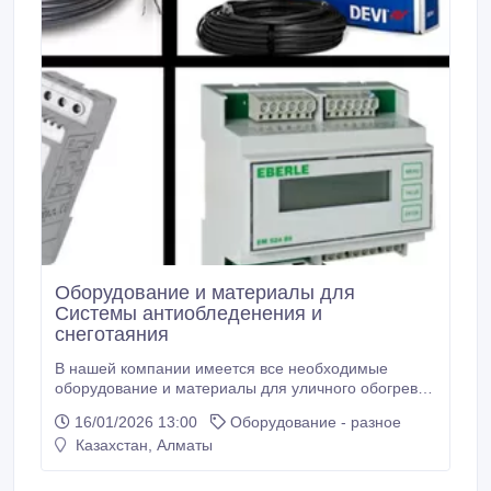
Оборудование и материалы для
Системы антиобледенения и
снеготаяния
В нашей компании имеется все необходимые
оборудование и материалы для уличного обогрева.
Вам достаточно позвонить по номеру телефона или
16/01/2026 13:00
Оборудование - разное
оставить запрос на обратный звонок и наши
Казахстан, Алматы
специалисты с вами свяжутся и ответят на все ваши
вопросы. О том, как грамотно подобрать
оборудование для обогрева улицы, расскажут наши