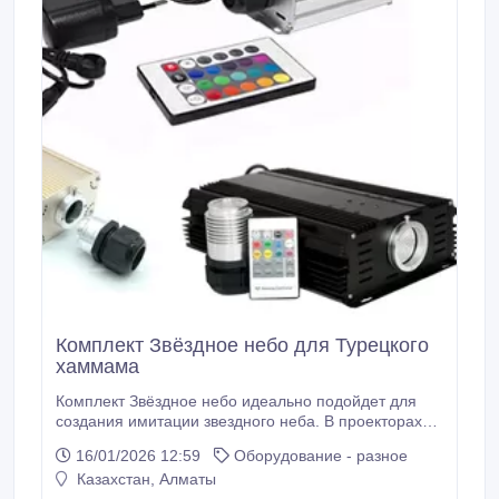
Комплект Звёздное небо для Турецкого
хаммама
Комплект Звёздное небо идеально подойдет для
создания имитации звездного неба. В проекторах
реализованы различные функция на ваш выбор.
16/01/2026 12:59
Оборудование - разное
Источник света - мощные светодиоды
Казахстан, Алматы
обеспечивающие очень высокую яркость, что