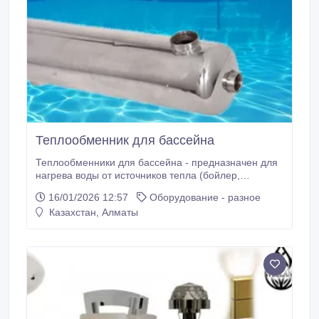
Теплообменник для бассейна
Теплообменники для бассейна - предназначен для
нагрева воды от источников тепла (бойлер,
тепловая сеть, т.д.), нагретая вода проходя через
16/01/2026 12:57
Оборудование - разное
теплообменник передает тепловую энергию в
Казахстан, Алматы
систему бассейна. Изготовлен из нержавеющей
кислотостойкой стали марки AISI-316L толщиной 1.5
мм, корпус защищён антикоррозиным покрытием
толщиной 0.