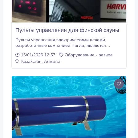
Пульты управления для финской сауны
Пульты управления электрическими печами,
разработанные компанией Harvia, являются
уникальным изобретением для безопасного
16/01/2026 12:57
Оборудование - разное
подключения к электрическим печам с мощностью
Казахстан, Алматы
от 4 до 33 кВт. Панель управления электрическими
печами легка в управлении, оформлена в
минималистическом стиле и прекрасно сочетается
с любым дизайном помещения.