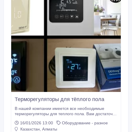
Терморегуляторы для тёплого пола
В нашей компании имеется все необходимые
терморегуляторы для теплого пола. Вам достаточно
позвонить по номеру телефона или оставить запрос
16/01/2026 13:00
Оборудование - разное
на обратный звонок и наши специалисты с вами
Казахстан, Алматы
свяжутся и ответят на все ваши вопросы. О том, как