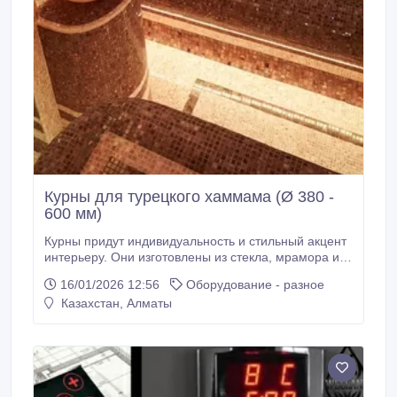
Курны для турецкого хаммама (Ø 380 -
600 мм)
Курны придут индивидуальность и стильный акцент
интерьеру. Они изготовлены из стекла, мрамора и
керамики. Курны накладные в форме круга. Круглая
16/01/2026 12:56
Оборудование - разное
форма курны которой по силам украсить турецкий
Казахстан, Алматы
хаммам самых востребованных клиентов. Она
выглядит очень стильно, что и снискало ей любовь
потребителей. Курны отличается плавными
формами и закругленными краями.