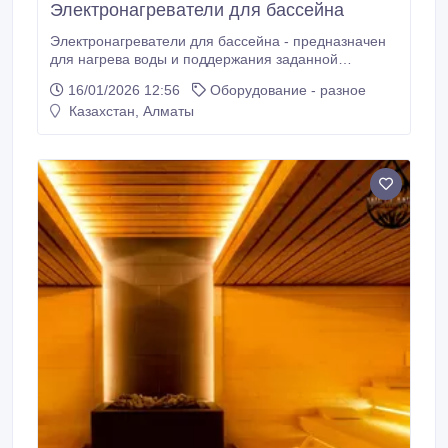
Электронагреватели для бассейна
Электронагреватели для бассейна - предназначен
для нагрева воды и поддержания заданной
температуры в бассейне. Корпус и подсоединения
16/01/2026 12:56
Оборудование - разное
нагревателя изготовлены из нержавеющей стали
Казахстан, Алматы
марки, крепление предусматривает установку на
стену или пол. ТЭН изготовлен из титана.
Управление терморегуляторы расположено на
лицевой панели.