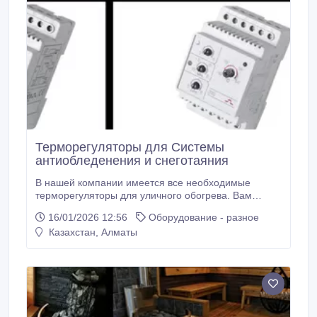
Терморегуляторы для Системы
антиобледенения и снеготаяния
В нашей компании имеется все необходимые
терморегуляторы для уличного обогрева. Вам
достаточно позвонить по номеру телефона или
16/01/2026 12:56
Оборудование - разное
оставить запрос на обратный звонок и наши
Казахстан, Алматы
специалисты с вами свяжутся и ответят на все ваши
вопросы. О том, как грамотно подобрать
терморегулятор для обогрева улицы, расскажут
наши специалисты.