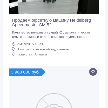
Продаем офсетную машину Heidelberg
Speedmaster SM 52
Количество печатных секций -2 , автоматическая
смывка резины и валов, спиртовое увлажнение.
Максимальный печатный формат: 360 х 520 мм
29/07/2016 16:41
Минимальный печатный формат: 105 х 145 мм
Полиграфическое оборудование
Высота стапеля на самонакладе, мм: 840 Высота
стапеля на приемке, мм: 460 (стандартная) 620
Казахстан, Алматы
(высокая) Производительность максимальная, отт/
час: 15000 Электропитание: 380 V Габариты (Ш*В*Д,
мм): 1700 х 1550 х 2200 Вес (кг): 2600 Год выпуска
2003 Видео машины по ссылке: https://yadi.
3 900 000 руб.