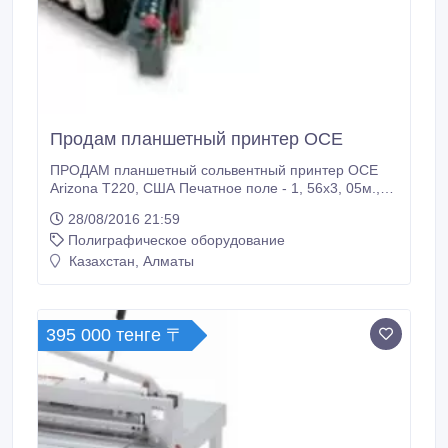
Продам планшетный принтер ОСЕ
ПРОДАМ планшетный сольвентный принтер ОСЕ
Arizona T220, США Печатное поле - 1, 56х3, 05м.,
шестицветная печать - CMYK+Lc+Lm Стол
28/08/2016 21:59
вакуумный, с 3-мя отключаемыми секторами. Сушка
Полиграфическое оборудование
верхняя, от инфракрасных ламп. 750 000 рублей.
Тел. +7-978-7659357.
Казахстан, Алматы
395 000 тенге 〒