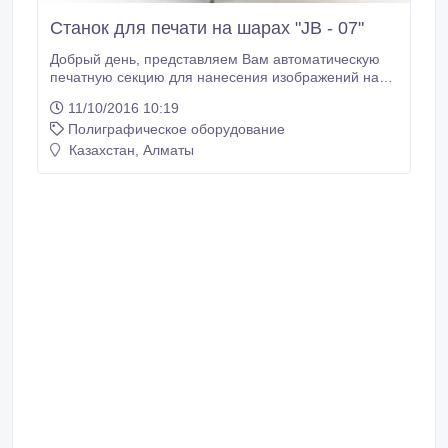
Станок для печати на шарах "JB - 07"
Добрый день, представляем Вам автоматическую
печатную секцию для нанесения изображений на
воздушные шары и плоские поверхности "JB - 07".
11/10/2016 10:19
Это оборудование идеально подходит для печати
Полиграфическое оборудование
на шарах, футболках, пакетах, флажках и многих
других поверхностях. Печать производится методом
Казахстан, Алматы
шелкографии.