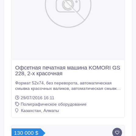
Офсетная печатная машина KOMORI GS
228, 2-х красочная
Формат 52х74, без переворота, автоматическая
смывка красочных валиков, автоматическая смывка
офсетных цилиндров, KPC, антистатик на подаче и
29/07/2016 16:11
приемке, противоотмарывающее устройство Toho,
Полиграфическое оборудование
система охлаждения и циркуляции Technotrans,
пробойник Billows. Диапазон запечатываемого
Казахстан, Алматы
материала: от самокопирки (55г/кв.
130 000 $