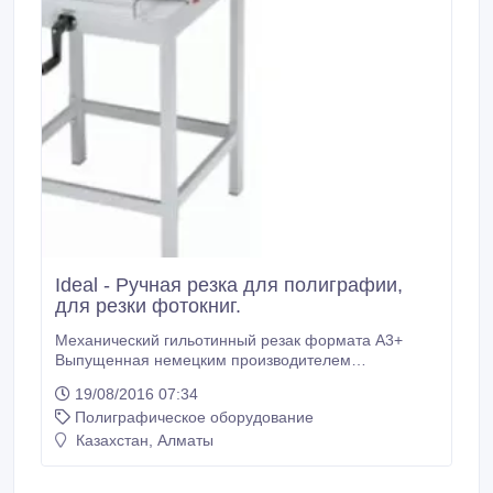
Ideal - Ручная резка для полиграфии,
для резки фотокниг.
Механический гильотинный резак формата А3+
Выпущенная немецким производителем
полиграфического оборудования Ideal Такой
19/08/2016 07:34
гильотинный резак станет универсальным и
Полиграфическое оборудование
незаменимым инструментом на бумагорезательном
участке любой типографии, печатающей на
Казахстан, Алматы
струйном или лазерном принтере, МФУ, ризографе
или офсетной машине формата А3+.