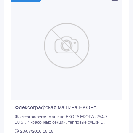
Флексографская машина EKOFA
Флексографская машина EKOFA EKOFA -254-7
10.5", 7 красочных секций, тепловые сушки,
инфракрасные сушки и Ультрафиолетовые сушки
28/07/2016 15:15
Секционная рулонная флексографская машина.