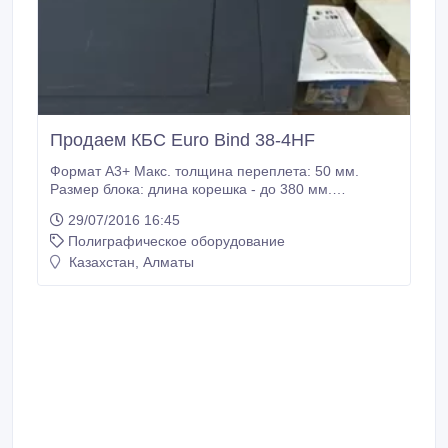
Продаем КБС Euro Bind 38-4HF
Формат А3+ Макс. толщина переплета: 50 мм.
Размер блока: длина корешка - до 380 мм.
Обработка корешка: торшонирование.
29/07/2016 16:45
Дополнительное оснащение: Блок холодного
Полиграфическое оборудование
скрепления, поглощение дыма (угольный фильтр),
удаление твердых отходов, боковая проклейка.
Казахстан, Алматы
Видео по ссылке: https://yadi.sk/i/DlTz2x9dmQQCG
Состояние – отличное.