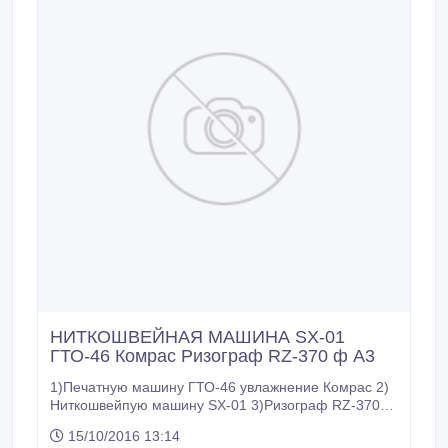
НИТКОШВЕЙНАЯ МАШИНА SX-01
ГТО-46 Комрас Ризограф RZ-370 ф А3
1)Печатную машину ГТО-46 увлажнение Комрас 2)
Ниткошвейпую машину SX-01 3)Ризограф RZ-370
ф-А3 (Нов Барабан ) 4) Бумагарезка БР-82 5)
15/10/2016 13:14
Термоклеевая переплетная машина Fastbind 6)