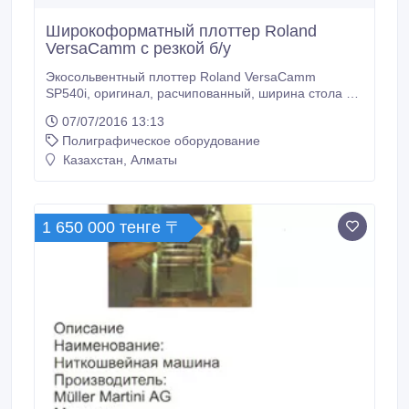
Широкоформатный плоттер Roland
VersaCamm с резкой б/у
Экосольвентный плоттер Roland VersaCamm
SP540i, оригинал, расчипованный, ширина стола –
1346 мм, 4-красочный, цветовая схема CMYK,
07/07/2016 13:13
контурная резка, работает с любыми рулонными
Полиграфическое оборудование
материалами. Стоимость 1 400 000 тенге, требует
замены головок (DX4), к плоттеру отдадим начатые
Казахстан, Алматы
материалы: самоклеющаяся пленка, баннер, холст,
прозрачная самоклеющаяся пленка и т.
1 650 000 тенге 〒