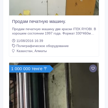
Продам печатную машину.
Продам печатную машину две краски ITEK RYOBI. В
хорошем состоянии 1997 года. Формат 330*460мм.
Увлажнение KOMPAC. Имеется документация. Эл.
11/08/2016 16:39
пульт управления. Портретная подача (по узкой
Полиграфическое оборудование
стороне) Работает 220вольт. Максимальная
скорость 10000. Самовывоз. Если отключен пишите
Казахстан, Алматы
WhatsApp..
1 000 000 тенге 〒