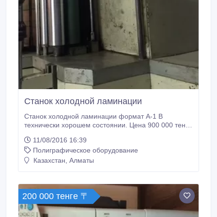
Станок холодной ламинации
Станок холодной ламинации формат А-1 В
технически хорошем состоянии. Цена 900 000 тенге
окончательно без торга по корпусу на фото видно.
11/08/2016 16:39
Продаем так как не работаем на нем. Самовывоз.
Полиграфическое оборудование
Когда отключен пишите WhatsApp..
Казахстан, Алматы
200 000 тенге 〒