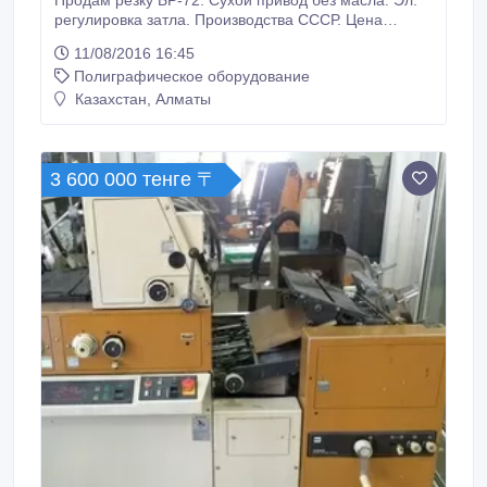
Продам резку БР-72. Сухой привод без масла. Эл.
регулировка затла. Производства СССР. Цена
окончательная. Машина в рабочем состоянии. Если
11/08/2016 16:45
телефон отключен пишите WhatsApp..
Полиграфическое оборудование
Казахстан, Алматы
3 600 000 тенге 〒