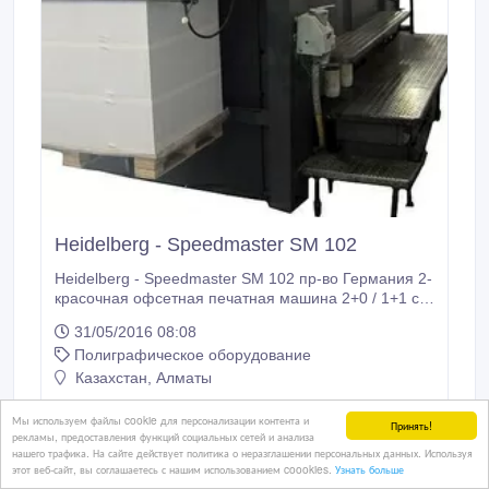
Heidelberg - Speedmaster SM 102
Heidelberg - Speedmaster SM 102 пр-во Германия 2-
красочная офсетная печатная машина 2+0 / 1+1 с
переворотом 72х103см Alcolor 1990г в отличном
31/05/2016 08:08
состоянии не требуют вложений, находится в г.
Полиграфическое оборудование
Алматы можно посмотреть в работе.
Казахстан, Алматы
Мы используем файлы cookie для персонализации контента и
Принять!
рекламы, предоставления функций социальных сетей и анализа
нашего трафика. На сайте действует политика о неразглашении персональных данных. Используя
этот веб-сайт, вы соглашаетесь с нашим использованием coookies.
Узнать больше