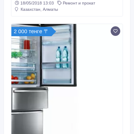
18/05/2018 13:03
Ремонт и прокат
нашей помощью! Компания Algis LTD осуществляет
Казахстан, Алматы
Асфальтирование и Благоустройство территорий
любой сложности! Работу выполняют настоящие
профессионалы своего дела! Работаем как с
небольшими объемами так и с масштабными
2 000 тенге 〒
проектами.