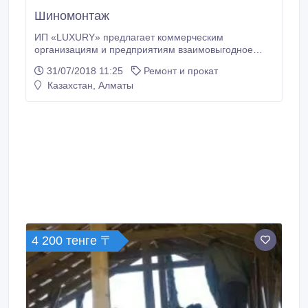
Шиномонтаж
ИП «LUXURY» предлагает коммерческим
организациям и предприятиям взаимовыгодное
сотрудничество по обслуживанию автомобилей.
31/07/2018 11:25
Ремонт и прокат
Шиномонтаж оснащен специализированным
Казахстан, Алматы
оборудованием немецких производителей.
(RUDETRANS Morsbach, Германия) КОМПЛЕКС
ОКАЗЫВАЕМЫХ УСЛУГ • Снятие и установка
колеса. • Монтаж и демонтаж шины на диск любого
типа (штампованный, литой или сборный).
4 200 тенге 〒