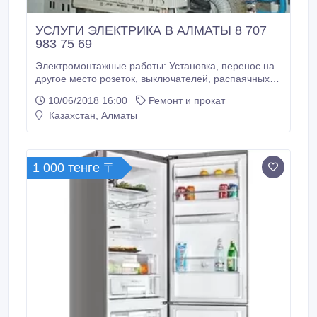
УСЛУГИ ЭЛЕКТРИКА В АЛМАТЫ 8 707
983 75 69
Электромонтажные работы: Установка, перенос на
другое место розеток, выключателей, распаячных
коробок, подрозетников. Навеска люстр, монтаж
10/06/2018 16:00
Ремонт и прокат
бра, установка счетчиков, замена пробок на
Казахстан, Алматы
автоматы защиты, штробление стен, замена
проводки на новую. Монтаж и подключение
электрощитов, электроплит, вытяжек и т.
1 000 тенге 〒