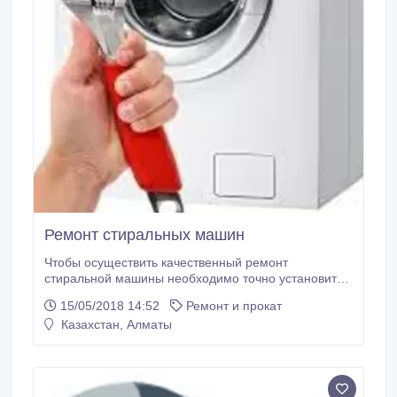
Ремонт стиральных машин
Чтобы осуществить качественный ремонт
стиральной машины необходимо точно установить
неисправность. Для этого проводится комплексная
15/05/2018 14:52
Ремонт и прокат
диагностика бытового прибора. Только после
Казахстан, Алматы
проведения такой диагностики можно установить
характер поломки и рассчитать стоимость работ.
Диагностика бесплатная! -Учитываем.