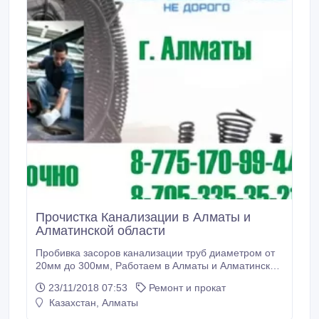
Прочистка Канализации в Алматы и
Алматинской области
Пробивка засоров канализации труб диаметром от
20мм до 300мм, Работаем в Алматы и Алматинской
области. В квартирах, в частных домах, гостиницах,
23/11/2018 07:53
Ремонт и прокат
кафе и ресторанах. БЕЗ ВЫХОДНЫХ 24/7 Наличный
Казахстан, Алматы
без наличный расчёт! Стоимость услуги До 10
метров 10000т Постоянным клиентам скидка!