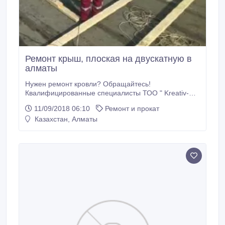
Ремонт крыш, плоская на двускатную в
алматы
Нужен ремонт кровли? Обращайтесь!
Квалифицированные специалисты ТОО " Kreativ-
plus" выполнят ремонт кровли на крыше жилого,
11/09/2018 06:10
Ремонт и прокат
административного или промышленного здания в
Казахстан, Алматы
соответствии с существующими нормами и
стандартами качества и сдадут полностью готовый
объект точно в срок. Наша компания занимается-
ремонтом кровли крыш, балконных козырьков,
заменой асбоцементного шифера на профнастил,
уже более 7 лет, гарантия качества,
индивидуальный подход, квалифицированные,
аттестованные- монтажники альпинисты.