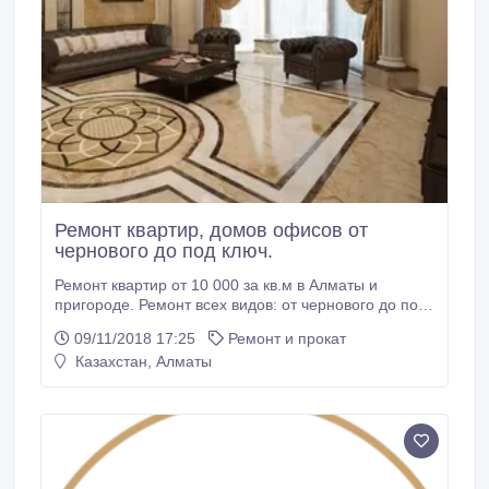
Ремонт квартир, домов офисов от
чернового до под ключ.
Ремонт квартир от 10 000 за кв.м в Алматы и
пригороде. Ремонт всех видов: от чернового до под
ключ, косметический, евро. люкс и т.д.
09/11/2018 17:25
Ремонт и прокат
Официальный договор, гарантия 1 год. Замер и
Казахстан, Алматы
смета бесплатно. В подарок: ген.уборка после
ремонта и вывоз мусора. Предоставляем все чеки и
акты выполненных работ. Все своевременно и
качественно, гарантируем возврат денег, % от
стоимости от наших услуг, за каждый просроченный
день.