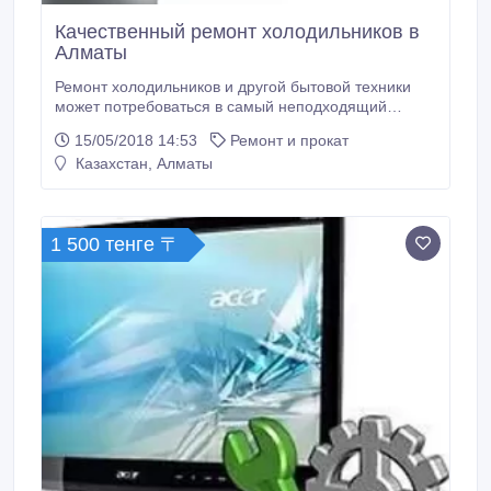
Качественный ремонт холодильников в
Алматы
Ремонт холодильников и другой бытовой техники
может потребоваться в самый неподходящий
момент. Компания «Электроник» предлагает
15/05/2018 14:53
Ремонт и прокат
срочный ремонт холодильников с выездом в
Казахстан, Алматы
Алматы и за ее пределы. И это очень удобно, ведь
вам не придется нести дополнительные траты на
транспортировку техники. Диагностика.
1 500 тенге 〒