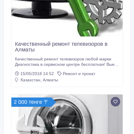
Качественный ремонт телевизоров в
Алматы
Качественный ремонт телевизоров любой марки
Диагностика в сервисном центре бесплатная! Выезд
мастера по г. Алматы - 1000 тнг; Учитываем ваши
15/05/2018 14:52
Ремонт и прокат
пожелания относительно времени ремонта;
Казахстан, Алматы
Работаем без выходных и праздников; Основные
виды поломок, которые мы ремонтируем:
Телевизор не включается? Пропал звук или
изображение? Не реагирует на пульт ДУ? Ремонт
2 000 тенге 〒
или замена блоков питания, Х, У плат, тюнеров и т.