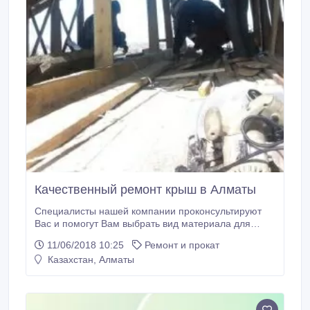
Качественный ремонт крыш в Алматы
Специалисты нашей компании проконсультируют
Вас и помогут Вам выбрать вид материала для
устройства скатной кровли или ремонта кровли
11/06/2018 10:25
Ремонт и прокат
скатных крыш, максимально удовлетворяющий
Казахстан, Алматы
Вашим требованиям. Мы соблюдаем все
технологические требования при монтаже,
устройстве и реконструкции скатных крыш, также,
как и при всех других кровельных и строительно-