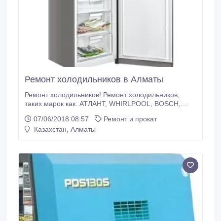
Ремонт холодильников в Алматы
Ремонт холодильников! Ремонт холодильников,
таких марок как: АТЛАНТ, WHIRLPOOL, BOSCH,
SIEMENS, INDESIT, ZANUSSI, HANSA, LG,
07/06/2018 08:57
Ремонт и прокат
SAMSUNG, BEKO и других фирм производителей.
Казахстан, Алматы
Ремонт вашего холодильника у Вас дома и совсем
недорого! Ремонт осуществляется в день вызова
мастера. Приблизительную стоимость ремонта вы
можете уточнить по телефону.