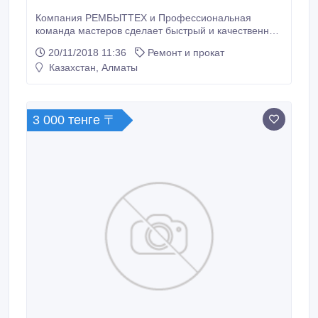
Компания РЕМБЫТТЕХ и Профессиональная
команда мастеров сделает быстрый и качественный
ремонт вашей бытовой техники. Ремонт стиральных
20/11/2018 11:36
Ремонт и прокат
машин и бытовой техники. Выезд диагностика на
Казахстан, Алматы
месте.Консультация по телефону бесплатно. 80%
случаев можно решить по телефону. Гарантия до 12
месяцев.Наши телефоны 87073322839, .
3 000 тенге 〒