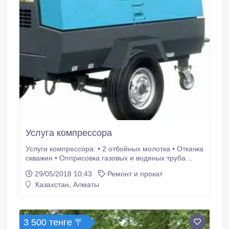
Услуга компрессора
Услуги компрессора: • 2 отбойных молотка • Откачка
скважин • Опприсовка газовых и водяных труба
проводов, продувка систем отопления. Очень
29/05/2018 10:43
Ремонт и прокат
мощный японский компрессор!.
Казахстан, Алматы
3 500 тенге 〒