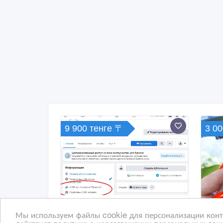
9 900 тенге 〒
3 00
Мы используем файлы cookie для персонализации конте
действует политика о неразглашении персональных данн