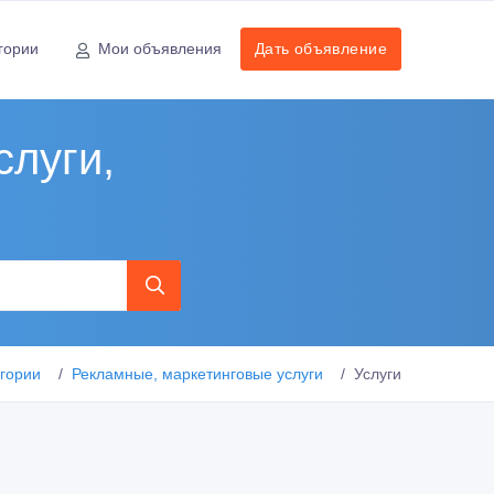
гории
Мои объявления
Дать объявление
слуги,
егории
Рекламные, маркетинговые услуги
Услуги