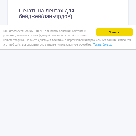
Печать на лентах для
бейджей(ланьярдов)
Мы используем файлы cookie для персонализации контента и
Принять!
2 дн. назад
рекламы, предоставления функций социальных сетей и анализа
нашего трафика. На сайте действует политика о неразглашении персональных данных. Используя
Рекламные, маркетинговые услуги
этот веб-сайт, вы соглашаетесь с нашим использованием coookies.
Узнать больше
Казахстан, Алматы
9 900 тенге 〒