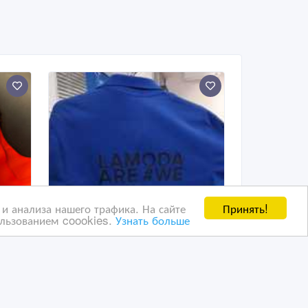
Принять!
и анализа нашего трафика. На сайте
ользованием coookies.
Узнать больше
Печать на поло.