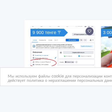
9 900 тенге 〒
3 00
Мы используем файлы cookie для персонализации конте
действует политика о неразглашении персональных данн
Быстрая (готовая) реклама
Кру
в социальных сетях
под
Instagram, VK, FB