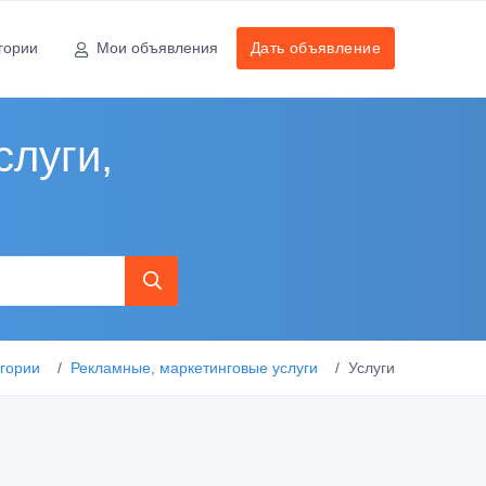
гории
Мои объявления
Дать объявление
слуги,
егории
Рекламные, маркетинговые услуги
Услуги