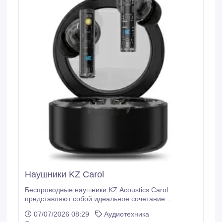
Наушники KZ Carol
Беспроводные наушники KZ Acoustics Carol
представляют собой идеальное сочетание
передовых технологий и высококачественного звука,
07/07/2026 08:29
Аудиотехника
что делает их отличным выбором для аудиофилов и