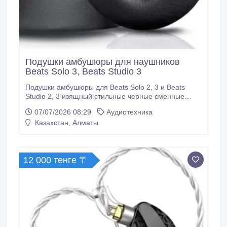
Подушки амбушюры для наушников
Beats Solo 3, Beats Studio 3
Подушки амбушюры для Beats Solo 2, 3 и Beats
Studio 2, 3 изящный стильные черные сменные
амбушюры. Эти амбушюры разработаны так, чтобы
07/07/2026 08:29
Аудиотехника
идеально прилегать к наушникам, обеспечивая
Казахстан, Алматы
комфорт и звукоизоляцию. Они легко
устанавливаются, поэтому вы можете быстро
обновить наушники всего за несколько минут.
12 000 тенге 〒