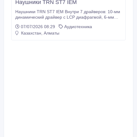
Наушники TRN ST7 IEM
Наушники TRN ST7 IEM Внутри 7 драйверов: 10-мм
динамический драйвер с LCP диафрагмой, 6-мм
динамический с композитной диафрагмой,
07/07/2026 08:29
Аудиотехника
спаренная арматура 50060 для средних и высоких
Казахстан, Алматы
частот, спаренная арматура 30095 в звуководе для
высоких частот и одна сбалансированная арматура
30019 для высоких частот.