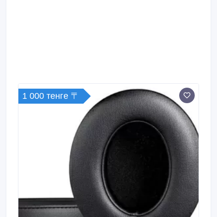
корпус из алюминиевого сплава + бескислородный
медный провод с сердечником + внешний ТПУ -
Технические характеристики: Модель чипа:
Conexant CX31993 Штекер: Type-C на 3.
1 000 тенге 〒