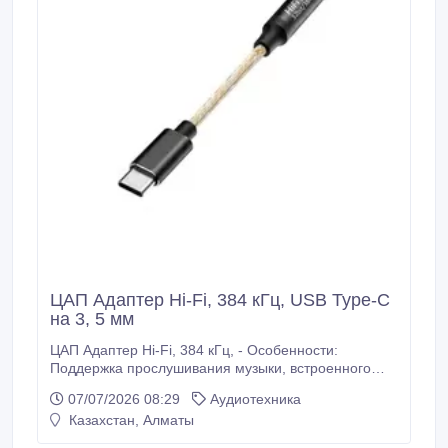
ЦАП Адаптер Hi-Fi, 384 кГц, USB Type-C
на 3, 5 мм
ЦАП Адаптер Hi-Fi, 384 кГц, - Особенности:
Поддержка прослушивания музыки, встроенного
управления, звонков, живого воспроизведения звука
07/07/2026 08:29
Аудиотехника
без потерь. - Чип декодирования: чип цифрового
Казахстан, Алматы
декодера Conexant CX31993 Совместимость
декодирования PCM: 32 бит/384 кГц - Материал: