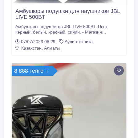
Амбушюры подушки для наушников JBL
LIVE 500BT
Амбушюры подушки на JBL LIVE 500BT. Цвет:
черный, белый, красный, синий. - Магазин
наушников X-Pro Мастерская наушников X-Pro Сайт
07/07/2026 08:29
Аудиотехника
наушники.kz Наш адрес г. Алматы ул. Тимирязева
Казахстан, Алматы
мкр.Коктем 2 дом 1/1 (слева от Halyk Bank).
8 888 тенге 〒