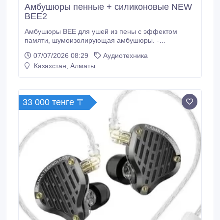
Амбушюры пенные + силиконовые NEW
BEE2
Амбушюры BEE для ушей из пены с эффектом
памяти, шумоизолирующая амбушюры. -
Амбушюры BEE из пены с эффектом памяти
07/07/2026 08:29
Аудиотехника
заполняя различные структуры слухового прохода и
Казахстан, Алматы
соответствуя его форме. - Амбушюры BEE
обеспечивают удобную посадку, не вызывая отек,
закупорку или дискомфорт. - Амбушюры BEE
эффективно блокирует внешние шумовые помехи,
33 000 тенге 〒
позволяя вам наслаждаться музыкой без
необходимости увеличения уровня громкости.