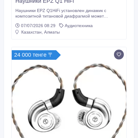
Наушники EPZ Q1 HiFi
Наушники EPZ Q1HiFi установлен динамик с
композитной титановой диафрагмой может
обеспечить качество звука с высоким разрешением,
07/07/2026 08:29
Аудиотехника
делая детали музыки богаче и четче. -- Трехмерное
Казахстан, Алматы
ощущение: полость с использованием технологии
3D-печати из смолы помогает обеспечить
оптимизированное акустическое пространство,
делая звуковое поле более трехмерным и широким.
24 000 тенге 〒