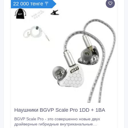
22 000 тенге 〒
сбалансированного арматурного драйвера, что
снижает искажения для более четкого
воспроизведения высокочастотных деталей.
Наушники BGVP Scale Pro 1DD + 1BA
BGVP Scale Pro - это совершенно новые двух
драйверные гибридные внутриканальные