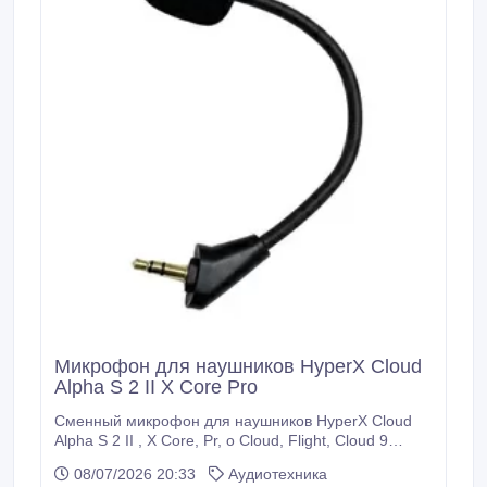
Микрофон для наушников HyperX Cloud
Alpha S 2 II X Core Pro
Сменный микрофон для наушников HyperX Cloud
Alpha S 2 II , X Core, Pr, o Cloud, Flight, Cloud 9
Edition, - Магазин наушников X-Pro Мастерская
08/07/2026 20:33
Аудиотехника
наушников X-Pro Сайт наушники.kz Наш адрес г.