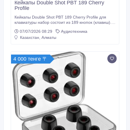
Кейкапы Double Shot PBT 189 Cherry
Profile
Кейкапы Double Shot PBT 189 Cherry Profile для
клавиатуры набор состоит из 189 кнопок (клавиш).
Кейкапы Double Shot PBT 189 Cherry Profile
07/07/2026 08:29
Аудиотехника
произведены из прочных фактурных материалов,
Казахстан, Алматы
покрытие которых устойчивы к износу а также
трению..
4 000 тенге 〒