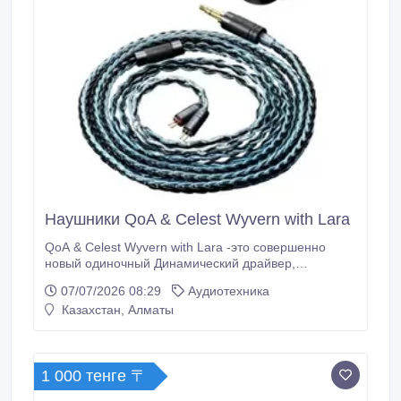
Наушники QoA & Celest Wyvern with Lara
QoA & Celest Wyvern with Lara -это совершенно
новый одиночный Динамический драйвер,
разработанный под вдохновением от Wyvern, Бога-
07/07/2026 08:29
Аудиотехника
Творца из китайской мифологии. Согласно
Казахстан, Алматы
предыстории, Виверн создал землю и породил
Феникса и Килин. С полостями из полимерного
материала с 3D-печатью, пара имеет
захватывающий вид с крыльями дракона белого
1 000 тенге 〒
цвета.