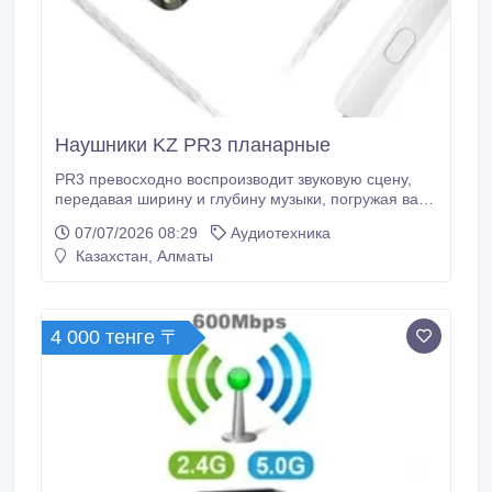
Наушники KZ PR3 планарные
PR3 превосходно воспроизводит звуковую сцену,
передавая ширину и глубину музыки, погружая вас
в грандиозную звуковую сцену и обеспечивая
07/07/2026 08:29
Аудиотехника
потрясающие звуковые эффекты. - Слушаете ли вы
Казахстан, Алматы
классическую музыку, рок или электронные
композиции, они подарят вам непревзойденное
слуховое наслаждение. - В PR3 применяется
высокоточный процесс серебрения, повышающий
4 000 тенге 〒
электропроводность мембраны и обеспечивающий
более высокую и стабильную эффективность
передачи аудиосигнала.