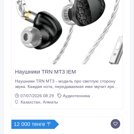
Наушники TRN MT3 IEM
Наушники TRN MT3 - модель про светлую сторону
звука. Каждая нота, передаваемая ими звучит ярко,
но не до хрипоты и без пограничного состояния -
07/07/2026 08:29
Аудиотехника
Наушники TRN MT3 оснащены
Казахстан, Алматы
высококачественными динамиками, которые
обеспечивают чистое и насыщенное звучание. Они
поддерживают широкий диапазон частот, что
позволяет наслаждаться музыкой любого жанра.
12 000 тенге 〒