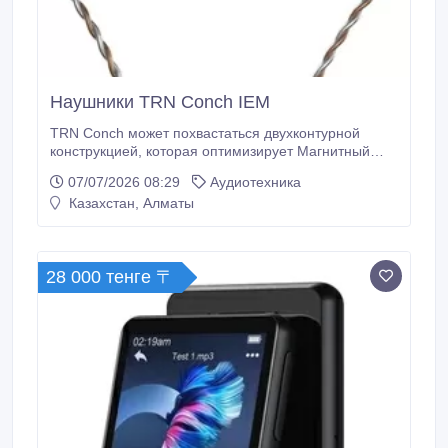
Наушники TRN Conch IEM
TRN Conch может похвастаться двухконтурной
конструкцией, которая оптимизирует Магнитный
поток, обеспечивая магнитную и термическую
07/07/2026 08:29
Аудиотехника
стабильность блока драйвера при высокой нагрузке.
Казахстан, Алматы
- Это уменьшает гармонические искажения и
повышает разрешение и четкость звука,
обеспечивая более богатый и реалистичный
стереозвук для более чистого прослушивания.
28 000 тенге 〒