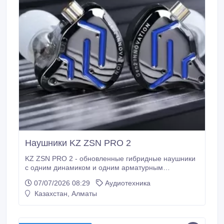
Наушники KZ ZSN PRO 2
KZ ZSN PRO 2 - обновленные гибридные наушники
с одним динамиком и одним арматурным
драйверами. - Гибридная конструкция позволяет
07/07/2026 08:29
Аудиотехника
добиться равномерной громкости всего диапазона
Казахстан, Алматы
частот с небольшим выделением низких и высоких.
- Оптимизированный арматурный и превосходный
динамический драйверы По сравнению с KZ ZSN
PRO, в KZ ZSN PRO 2 оптимизирована структура