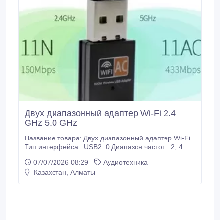
Двух диапазонный адаптер Wi-Fi 2.4
GHz 5.0 GHz
Название товара: Двух диапазонный адаптер Wi-Fi
Тип интерфейса : USB2 .0 Диапазон частот : 2, 4
ГГц + 5 ГГц Скорость передачи : 600 Мбит/с (11
07/07/2026 08:29
Аудиотехника
Н:150 Мбит/с, 11 А: 433 Мбит/с) Стандарты: IEEE
Казахстан, Алматы
802.11AC, 802.11b, 802.11g, 802.11n
Радиочастотная мощность : 20 дБм (МАКС.) Кнопка:
WPS Напряжение : 5 В постоянного тока ± 5%
Светодиодный индикатор : Link/ACT Шифрование :
шифрование WEP, WPA-PSK, WPA2-PSK,
шифрование WPA/WPA2 64/128 бит.