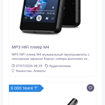
MP3 HiFi плеер M4
MP3 HiFi плеер M4 музыкальный проигрыватель с
сенсорным экраном Корпус плеера выполнен из
легких материалов все управление осуществляется
07/07/2026 08:29
Аудиотехника
с помощью сенсорного экрана. HiFi плеер M4 с
Казахстан, Алматы
аккумулятор на 300мАч, который позволяет
прослушивать музыку до 30-и часов. Плеер
поддерживает все популярные форматы аудио, он
без проблем воспроизводит как стандартные mp3
6 000 тенге 〒
файлы, так и кодеки WMA, OGG, ASF, MP3, WMA,
ASF, WAV без потери качества звука.