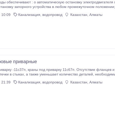
ы обеспечивают : o автоматическую остановку электродвигателя при дос
вку запорного устройства в любом промежуточном положении; o автоматическое переключени
ожения ручного управления на электрическое; o автоматическое отключение по сигналу устройства
 10:09
Канализация, водопровод
Казахстан, Алматы
ента в любом положении затвора; o указание положения затвора механическим указателем и выдачу
пульт управления.
ровые приварные
 Отсутствие фланцев и разъёмного соединение с прокладкой позволяет
о деталей, необходимых для соединения - это болты, гайки, шайбы,
 21:39
Канализация, водопровод
Казахстан, Алматы
тся повышенные требования к герметичности соединений.