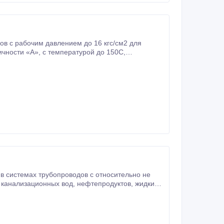
атурой до 150С,
 до +40С.
225С, а для нефтепродуктов до 90С.