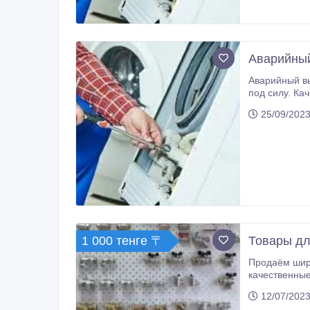
Аварийны
Аварийный вы
под силу. Ка
25/09/2023
1 000 тенге 〒
Товары дл
Продаём широкий ассорт
качественные мат
VARMEGA, - канализационные трубы и фитинги DENIZ, - изоляция для труб K-FLEX, - сифоны, гофры, монтажные комплекты для
12/07/2023
радиаторов и