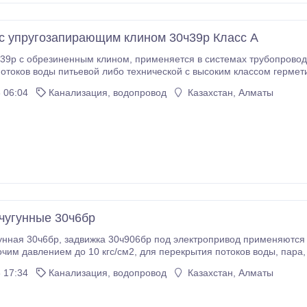
с упругозапирающим клином 30ч39р Класс А
ом, применяется в системах трубопроводов с рабочим давлением до 16 кгс/см2 для
ков воды питьевой либо технической с высоким классом герметичности «А», с темпер
окружающей среды характерна для данного типа задвижек от -15С
 06:04
Канализация, водопровод
Казахстан, Алматы
чугунные 30ч6бр
ривод применяются в системах трубопроводов с относительно не
см2, для перекрытия потоков воды, пара, канализационных вод, нефтепродуктов, жидких
и газообразных неагрессивных сред с температурой до 
 17:34
Канализация, водопровод
Казахстан, Алматы