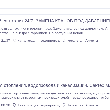
й сантехник 24/7. ЗАМЕНА КРАНОВ ПОД ДАВЛЕНИЕ
езд сантехника в течении часа. Замена кранов под давлением. А т
чественно быстро с гарантией. По доступным ценам..
 21:37
Канализация, водопровод
Казахстан, Алматы
я отопления, водопровода и канализации. Сантех М
имент материалов для монтажа сантехники, водопровода, отопления и канализации. У нас Вы найдёте
ериалы от известных производителей: - водопроводные трубы FUSITEK, - краны и запо
 08:38
Канализация, водопровод
Казахстан, Алматы
 многое другое.