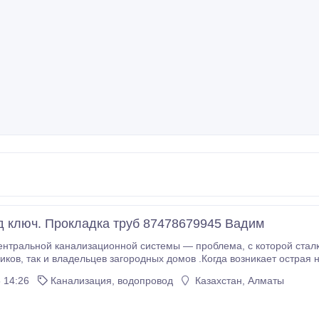
д ключ. Прокладка труб 87478679945 Вадим
 канализационной системы — проблема, с которой сталкивается огромное количество людей как
ость в обустройстве канализации, все
как один начинают мучаться вопросом о том, как сделать это мак
 14:26
Канализация, водопровод
Казахстан, Алматы