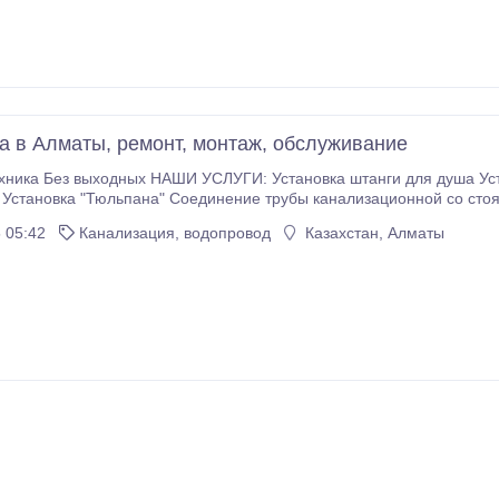
а в Алматы, ремонт, монтаж, обслуживание
хника Без выходных НАШИ УСЛУГИ: Установка штанги для душа Уст
Установка "Тюльпана" Соединение трубы канализационной со стоя
б Установка счетчика воды Установка и подключение стиральной 
 05:42
Канализация, водопровод
Казахстан, Алматы
ого бачка унитаза Замена сифона Установка радиатора отоплени
овка полотенце сушителя Перенос полотенцесушителя Установка 
стояке Монтаж котло