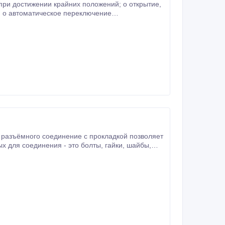
тижении крайних положений; o открытие,
е