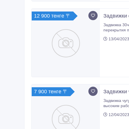
12 900 тенге 〒
Задвижки 
Задвижка 30ч39р с обрезиненным клин
перекрытия пото
температура 
13/04/2023
7 900 тенге 〒
Задвижки 
Задвижка чугунная 30ч6бр, задвижка 30ч906бр под электроп
высоким рабочим давлением до 10 кгс/
12/04/2023