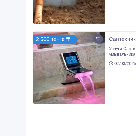
2 500 тенге 〒
Сантехник
Услуги Санте
умывальника 
Разводка тру
07/03/2025
Замена сливн
машины Устан