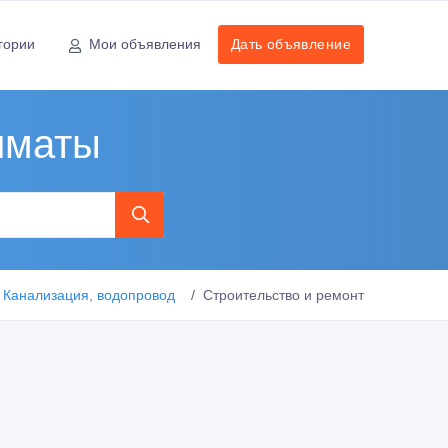
гории
Мои объявления
Дать объявление
лматы
Канализация, водопровод
Строительство и ремонт