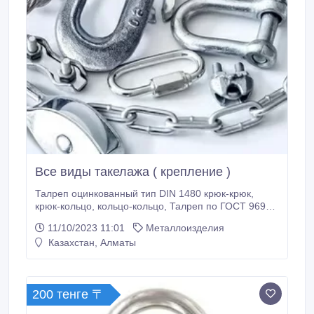
Все виды такелажа ( крепление )
Талреп оцинкованный тип DIN 1480 крюк-крюк,
крюк-кольцо, кольцо-кольцо, Талреп по ГОСТ 9690-
71, Талреп по ГОСТ 9690-71кольцо кольцо, крюк
11/10/2023 11:01
Металлоизделия
крюк. Корпус открытый, закрытый, Нержавеющие
Казахстан, Алматы
талрепы, карабины, вертлюги, цепи, троса, коуши.
200 тенге 〒