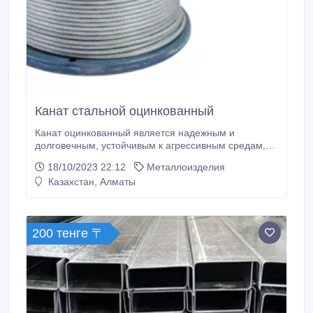
Канат стальной оцинкованный
Канат оцинкованный является надежным и
долговечным, устойчивым к агрессивным средам,
сохраняет свои характеристики в условиях
18/10/2023 22:12
Металлоизделия
повышенноКанат стальной. Трос стальной ГОСТ
Казахстан, Алматы
2688-80, ГОСТ 7668-80, ГОСТ 3069-80, ГОСТ 7669-
80, ГОСТ 3063-80, ГОСТ 3062-80, все размеры в
наличии. Производство Россия. Отправка по всем
регионам.
200 тенге 〒