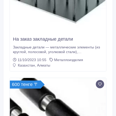
На заказ закладные детали
Закладные детали — металлические элементы (из
круглой, полосовой, уголковой стали),
устанавливаемые (закладываемые) в конструкции
11/10/2023 10:55
Металлоизделия
до бетонирования для соединений сваркой сборных
Казахстан, Алматы
и сборно-монолитных железобетонных конструкций
между собой и с другими конструкциями зданий
(сооружений). Сварные закладные детали и
изделия подразделяют на два основных типа:
600 тенге 〒
открытые закладные конструкции и закрытые
закладные конструкции.