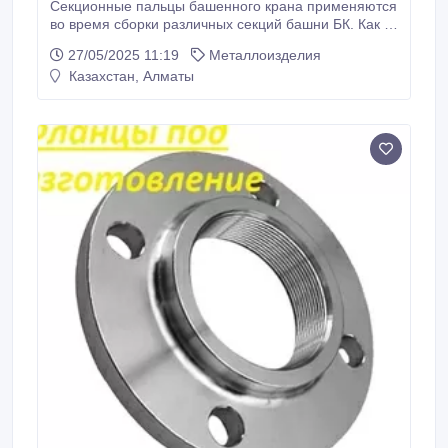
Секционные пальцы башенного крана применяются
во время сборки различных секций башни БК. Как и
остальные комплектующие данной грузоподъемной
27/05/2025 11:19
Металлоизделия
конструкции, рассматриваемые запчасти должны
Казахстан, Алматы
быть без брака и отличаться прочностью. Поэтому
наше предприятие напрямую работает
исключительно с опытными, не единожды
проверенными заводами-изготовителями,
использующими сертифицированные материалы, а
также новейшие производственные технологии.