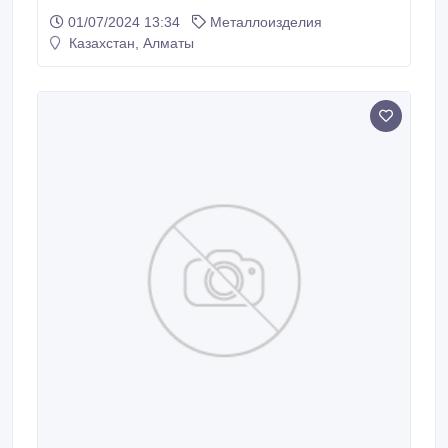
Шайбы квадратные Металлические пластины Мн Зд
01/07/2024 13:34
Металлоизделия
Мс Сварочные работы.
Казахстан, Алматы