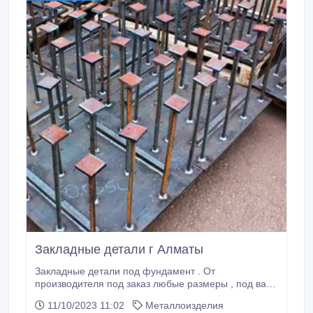
Закладные детали г Алматы
Закладные детали под фундамент . От
производителя под заказ любые размеры , под ваш
чертеж . г Алматы отправка во все регионы
11/10/2023 11:02
Металлоизделия
Наиболее свежая информация находится у