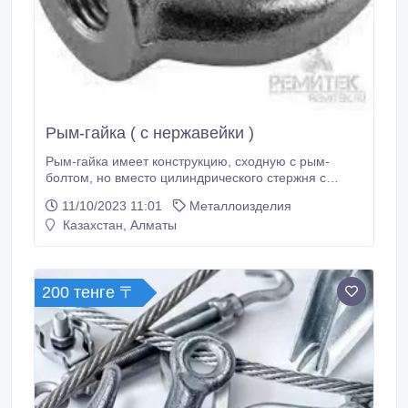
Рым-гайка ( с нержавейки )
Рым-гайка имеет конструкцию, сходную с рым-
болтом, но вместо цилиндрического стержня с
резьбой в основании рым-гайки имеется в наличии
11/10/2023 11:01
Металлоизделия
сквозное цилиндрическое отверстие с резьбой для
Казахстан, Алматы
навёртывания изделия на закладной болт..
200 тенге 〒