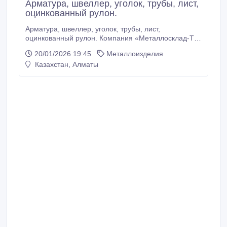
Арматура, швеллер, уголок, трубы, лист,
оцинкованный рулон.
Арматура, швеллер, уголок, трубы, лист,
оцинкованный рулон. Компания «Металлосклад-Т»
специализируется на изготовлении, поставке
20/01/2026 19:45
Металлоизделия
металлопрокатных изделий (Казахстан и Россия) из
Казахстан, Алматы
высококачественных материалов, 20 лет являясь
надежным поставщиком данной продукции и
обладая штатом опытных и квалифицированных
сотрудников.