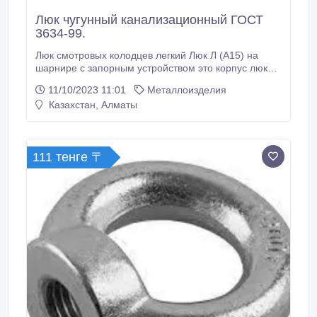
Люк чугунный канализационный ГОСТ
3634-99.
Люк смотровых колодцев легкий Люк Л (А15) на
шарнире с запорным устройством это корпус люка и
крышка, устанавливаемые на отверстие смотровых
11/10/2023 11:01
Металлоизделия
колодцев. Люк Л изготавливается из полимерно-
Казахстан, Алматы
песчаного материала или отливается из чугуна
марки не ниже СЧ15. Легкий люк применяется для
защиты смотровых колодцев канализации,
водопровода и других инженерных сетейв зоне
111 тенге 〒
зеленых насаждении и на улицах, не
предназначенных для проезда автотранспорта.