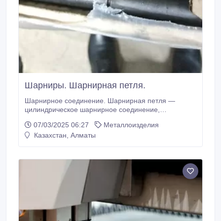
Шарниры. Шарнирная петля.
Шарнирное соединение. Шарнирная петля —
цилиндрическое шарнирное соединение,
предназначенное для навески дверей или откидных
07/03/2025 06:27
Металлоизделия
деталей в мебели, кузовах машин и корпусах
Казахстан, Алматы
механизмов..