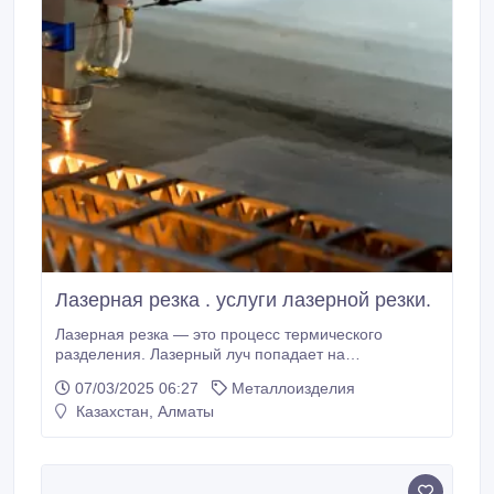
Лазерная резка . услуги лазерной резки.
Лазерная резка — это процесс термического
разделения. Лазерный луч попадает на
поверхность материала и нагревает ее настолько
07/03/2025 06:27
Металлоизделия
сильно, что она плавится и полностью испаряется.
Казахстан, Алматы
Собственно, сам процесс резки начинается тогда,
когда лазерный луч полностью выжигает материал в
одной точке..