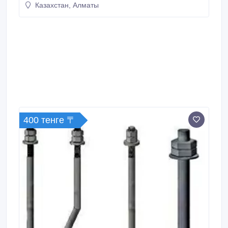
Казахстан, Алматы
владельца объявления..
400 тенге 〒