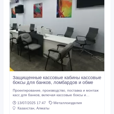
Защищенные кассовые кабины кассовые
боксы для банков, ломбардов и обме
Проектирование, производство, поставка и монтаж
касс для банков, включая кассовые боксы и
кассовые кабины. Наши изделия отличаются
13/07/2025 17:47
Металлоизделия
высоким качеством, полностью соответствуют
Казахстан, Алматы
стандартам Национального Банка Республики
Казахстан и адаптированы для использования в