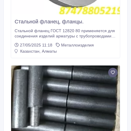
Стальной фланец, фланцы.
Стальной фланец ГОСТ 12820 80 применяется для
соединения изделий арматуры с трубопроводами,
для соединения отдельных участков трубопроводов
27/05/2025 11:18
Металлоизделия
между собой и для присоединения трубопроводов к
Казахстан, Алматы
различному оборудованию. Он надевается на трубу
или другую конструкцию и приваривается - работа
занимает мало времени, проста и надежна.