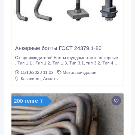
Анкерные болты ГОСТ 24379.1-80
От производителя! Болты фундаментные анкерные
. Тип 1.1 , Тип 1.2, Тип 1.3, Тип 3.1, тип 3.2, Тип 4.1,
Тип 4.2, тип 4.3, Тип 5, Тип 6. Изготовление
11/10/2023 11:02
Металлоизделия
анкерных фундаментных болтов согласно ГОСТу
Казахстан, Алматы
24379-80, по серии 4.402-9, DIN 529 DIN 797 ГОСТу
24379.1-80. Производим Болты анкерные
фундаментные ГОСТ24379.
200 тенге 〒