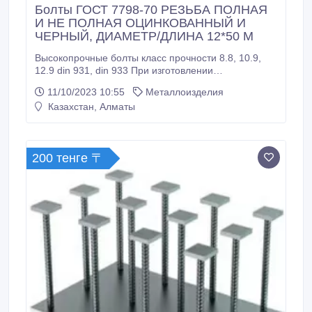
Болты ГОСТ 7798-70 РЕЗЬБА ПОЛНАЯ
И НЕ ПОЛНАЯ ОЦИНКОВАННЫЙ И
ЧЕРНЫЙ, ДИАМЕТР/ДЛИНА 12*50 М
Высокопрочные болты класс прочности 8.8, 10.9,
12.9 din 931, din 933 При изготовлении
высокопрочных болтов по ГОСТ 22353-77
11/10/2023 10:55
Металлоизделия
используется сталь 40Х (углеродистая сталь),
Казахстан, Алматы
подверженная коррозионному воздействию,
поэтому болты имеют следующий конечный вид по
желанию заказчика: без покрытия (черные), с
покрытием ( цинк, хроматированный цинк, горячее
200 тенге 〒
цинкование).