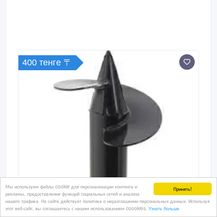
400 тенге 〒
Мы используем файлы cookie для персонализации контента и
Принять!
рекламы, предоставления функций социальных сетей и анализа
нашего трафика. На сайте действует политика о неразглашении персональных данных. Используя
этот веб-сайт, вы соглашаетесь с нашим использованием coookies.
Узнать больше