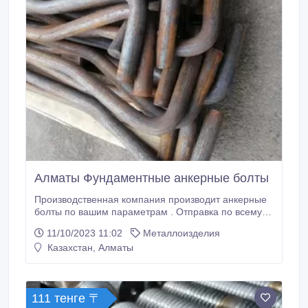
Алматы Фундаментные анкерные болты
Производственная компания производит анкерные
болты по вашим параметрам . Отправка по всему
РК Наиболее свежая информация находится у
11/10/2023 11:02
Металлоизделия
владельца объявлени.
Казахстан, Алматы
111 тенге 〒