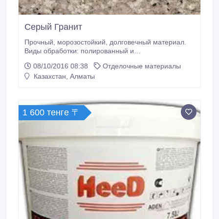
Серый Гранит
Прочный, морозостойкий, долговечный материал.
Виды обработки: полированный и
термообработанный.Идеально подходит для
08/10/2016 08:38
Отделочные материалы
облицовки фасада, создания монументов,
Казахстан, Алматы
постройки лестничных проходов и укладки
напольного покрытия. Работаем без посредников!.
1 600 тенге 〒