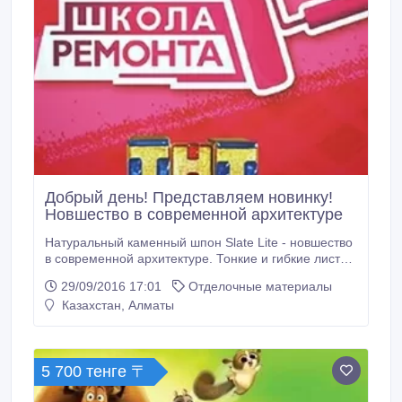
Добрый день! Представляем новинку!
Новшество в современной архитектуре
Натуральный каменный шпон Slate Lite - новшество
в современной архитектуре. Тонкие и гибкие листы
природного камня подходят для внутренней и
29/09/2016 17:01
Отделочные материалы
наружной облицовки, а также для декорирования
Казахстан, Алматы
мебели.Каменный шпон Slate Lite производства
Германии – это экологичный, натуральный, ни с чем
несравнимый по красоте материал, изготовленный
из массива сланца.
5 700 тенге 〒