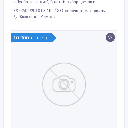
обработка "антик", богатый выбор цветов и
фактуры, размеры 600х300х20, 300х300х20 и
02/09/2016 03:19
Отделочные материалы
другие, стоимость от 45 до 85$ за м2 с доставкой по
Казахстан, Алматы
городу Алматы, возможна доставка по регионам
Казахстана. Слаженная схема и разумные сроки
доставки напрямую от завода изготовителя.
10 000 тенге 〒