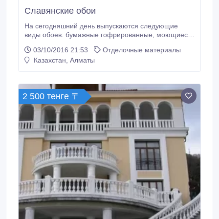
Славянские обои
На сегодняшний день выпускаются следующие
виды обоев: бумажные гофрированные, моющиеся,
дуплексные, акриловые, виниловые, на
03/10/2016 21:53
Отделочные материалы
флизелиновой основе. Если Вы хотите украсить
Казахстан, Алматы
Ваши стены, то интернет магазин "oboi.kz" рад
предложить Вам множество вариантов настенных
покрытий от 550 тг.. На нашем сайте собраны
лучшие коллекции обоев от именитых
2 500 тенге 〒
производителей.