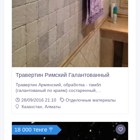
Травертин Римский Галантованный
Травертин Армянский, обработка - тамбл
(галантованый по краям) состаренный,
грубовысеченый по краям. Античный травертин
28/09/2016 21:10
Отделочные материалы
имитирует древние камни из которых выложены
Казахстан, Алматы
города Греции и Италии. Он замечательно
смотрится в малых архитектурных формах, таких
как балясины, шары, декоративные вставки, плитка.
18 000 тенге 〒