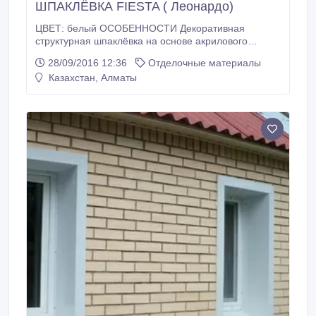
ШПАКЛЁВКА FIESTA ( Леонардо)
ЦВЕТ: белый ОСОБЕННОСТИ Декоративная
структурная шпаклёвка на основе акрилового
сополимера для внутренних работ, легка в
28/09/2016 12:36
Отделочные материалы
применении, моющаяся. Обладает
Казахстан, Алматы
паропроницаемостью, что позволяет стенам
«дышать». Не содержит токсические вещества.
Закрывают микротрещины и дефекты поверхности.
Высокая степень стойкости к щелочам.