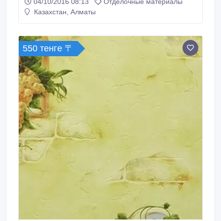
04/10/2016 08:13
Отделочные материалы
Каменогорская ( район ташкенская розыбакиева).
Казахстан, Алматы
550 тенге 〒