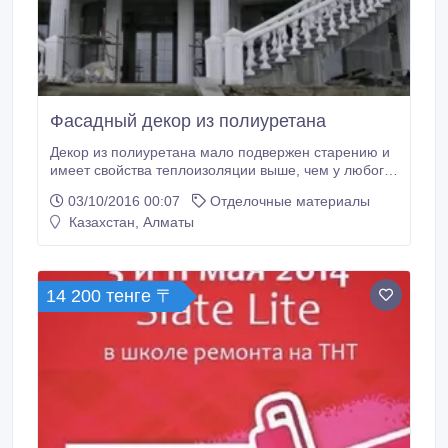
Фасадный декор из полиуретана
Декор из полиуретана мало подвержен старению и
имеет свойства теплоизоляции выше, чем у любого
другого существующего утеплителя. Его высокая
03/10/2016 00:07
Отделочные материалы
стойкость к воздействию окружающей среды,
Казахстан, Алматы
позволяет использовать материал в качестве
фасадного декора гостиниц, торговых центров,
промышленных зданий и складских помещений.
14 200 тенге 〒