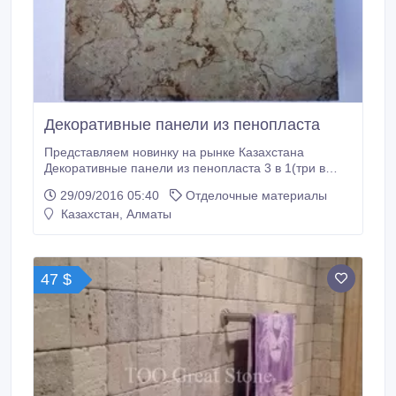
Декоративные панели из пенопласта
Представляем новинку на рынке Казахстана
Декоративные панели из пенопласта 3 в 1(три в
одном) пенопласт (утиплитель), шпатлевка,
29/09/2016 05:40
Отделочные материалы
защитный слой(краска). При облицовке Вашего доа
Казахстан, Алматы
Вы получаете тепо, красоту и эстетичность в один
прием. Толщина пенопласта 4 см, толщина
шпатлевки 3 мм , покрытие декоративной краской
стойкой к ультрафиолетавым лучам.
47 $