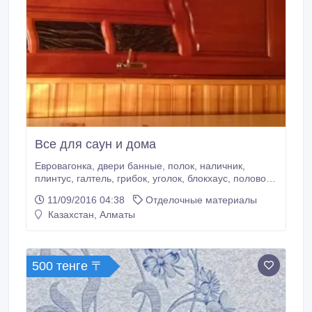
Все для саун и дома
Евровагонка, двери банные, полок, наличник,
плинтус, галтель, грибок, уголок, блокхаус, половой
шпунт(липа-сосна)сорт экстра и1Россия.двери
11/09/2016 04:38
Отделочные материалы
межкомнатные из массива сосны премиум класса в
Казахстан, Алматы
ассортименте ..
500 тенге 〒