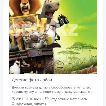
Детские фото - обои
Детская комната должна способствовать не только
хорошему сну и полноценному отдыху малыша, но
и его гармоничному эмоциональному состоянию.
29/09/2016 06:38
Отделочные материалы
Детские фото обои – это отличная возможность
Казахстан, Алматы
превратить обыкновенные жилые стены в реальное,