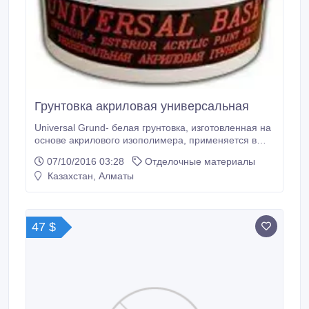
Грунтовка акриловая универсальная
Universal Grund- белая грунтовка, изготовленная на
основе акрилового изополимера, применяется в
качестве грунтовочного слоя под краски на водной
07/10/2016 03:28
Отделочные материалы
основе. Свой Качественным основанием для любых
Казахстан, Алматы
отделочных работ служит акриловая грунтовка
торговой марки HeeD укрепляющая,
атмосферостойкая, универсальная.
47 $