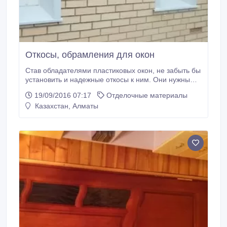
Откосы, обрамления для окон
Став обладателями пластиковых окон, не забыть бы
установить и надежные откосы к ним. Они нужны
для того, чтобы монтажная пена, которая боится
19/09/2016 07:17
Отделочные материалы
длительного воздействия ультрафиолетового
Казахстан, Алматы
излучения, не утратила свои изоляционные
свойства. Под влиянием погоды возможности
нарушение герметичности шва оконной
конструкции.