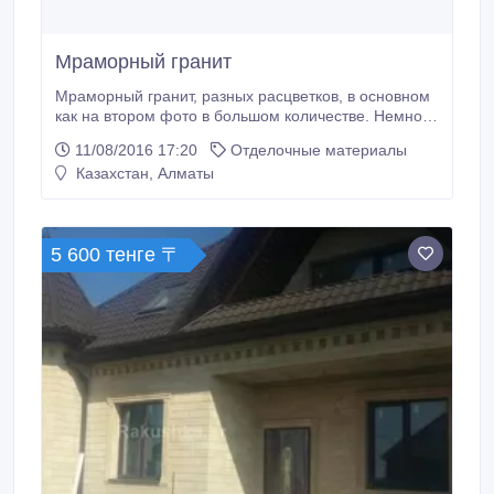
Мраморный гранит
Мраморный гранит, разных расцветков, в основном
как на втором фото в большом количестве. Немного
пыльний. Забрать можно на Алматы 1. Подробности
11/08/2016 17:20
Отделочные материалы
узнавайте по телефону..
Казахстан, Алматы
5 600 тенге 〒