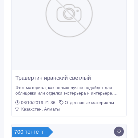
Травертин иранский светлый
Этот материал, как нельзя лучше подойдет для
облицовки или отделки экстерьера и интерьера.
Такой цвет будет выглядеть стильно и оригинально.
06/10/2016 21:36
Отделочные материалы
Плиты полированные размером 300*600 и 400*600..
Казахстан, Алматы
700 тенге 〒