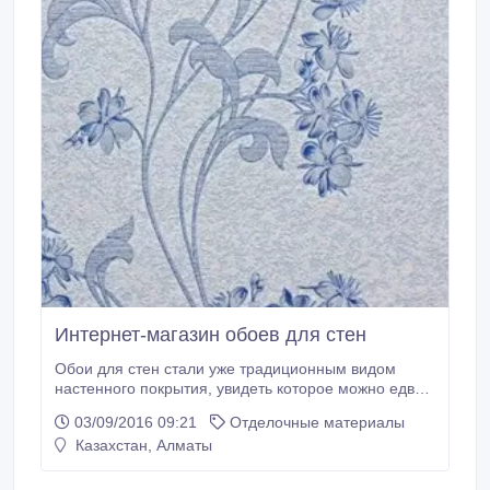
Интернет-магазин обоев для стен
Обои для стен стали уже традиционным видом
настенного покрытия, увидеть которое можно едва
ли не в каждом доме. И это не удивительно, ведь
03/09/2016 09:21
Отделочные материалы
обои для стен – это не просто полоски материала,
Казахстан, Алматы
которые клеятся на стену. Скорее, это полноценный
элемент декора любого интерьера..