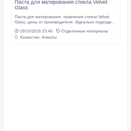
Паста для матирования стекла Velvet
Glass
Паста для матирования, травления стекла Velvet
Glass, цены от производителя. Идеально подходит
как для профессионального применения так и для
18/10/2016 23:46
Отделочные материалы
домашнего. Обработанная поверхность постой
Казахстан, Алматы
становится матовой, гладкой, на ощупь похожей на
бархат. Применяется как для сплошного так и
частичного матирования..