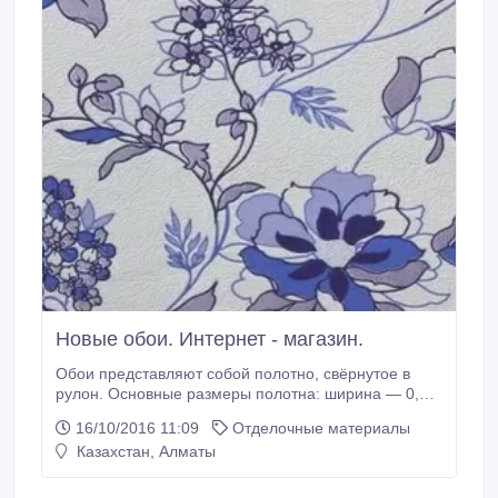
Новые обои. Интернет - магазин.
Обои представляют собой полотно, свёрнутое в
рулон. Основные размеры полотна: ширина — 0,
53, 1, 06 м, длина — 10 м. Основные виды обоев:
16/10/2016 11:09
Отделочные материалы
бумажные, виниловые на бумажной и
Казахстан, Алматы
флизелиновой основах. Заказы принимаются с
понедельника по пятницу с 9-00 до 19-00 часов, в
субботу с 9-00 до 15-00 часов, воскресенье