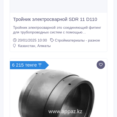
Тройник электросварной SDR 11 D110
Тройник электросварной это соединяющий фитинг
для трубопроводных систем с помощью
нагревательных проводов. Имеют закладные
20/01/2025 10:00
Стройматериалы - разное
нагревательные элементы, что обеспечивают
Казахстан, Алматы
расплавление полиэтилена. Тройники
электросварные используются для ответвления
трубопроводных систем. В ассортименте есть
различные виды электросварных Т-образных
6 215 тенге 〒
фитингов от 32 мм диаметра.