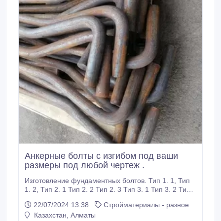
Анкерные болты с изгибом под ваши
размеры под любой чертеж .
Изготовление фундаментных болтов. Тип 1. 1, Тип
1. 2, Тип 2. 1 Тип 2. 2 Тип 2. 3 Тип 3. 1 Тип 3. 2 Тип4.
1 Тип 4. 2 Тип 4. 3 Тип5 Тип 6. 1 Тип 6. 2 Тип 6. 3
22/07/2024 13:38
Стройматериалы - разное
Наша фирма успела накопить солидный опыт в
Казахстан, Алматы
области производства крепежных и соединительных