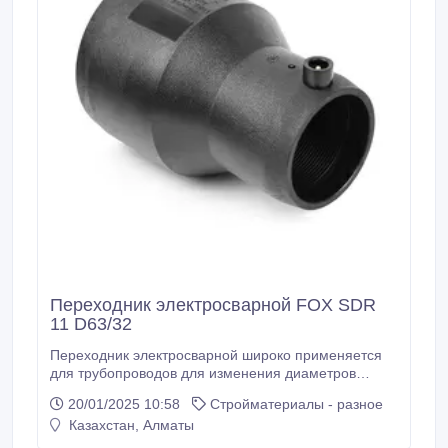
Переходник электросварной FOX SDR
11 D63/32
Переходник электросварной широко применяется
для трубопроводов для изменения диаметров
направления труб. Переход электросварные так же
20/01/2025 10:58
Стройматериалы - разное
обмотаны нагревательным элементом, что можно
Казахстан, Алматы
сваривать фитинги с помощью электромуфтовых
аппаратов. Наша компания представляет широкий