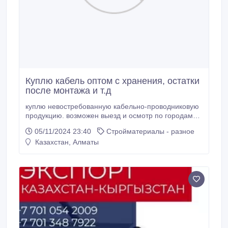
Куплю кабель оптом с хранения, остатки
после монтажа и т.д
куплю невостребованную кабельно-проводниковую
продукцию. возможен выезд и осмотр по городам
россии. замер длины на месте портативным
05/11/2024 23:40
Стройматериалы - разное
устройством. самовывоз. расчет сразу. (Viber,
Казахстан, Алматы
WhatsApp).