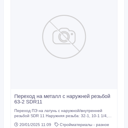
Переход на металл с наружней резьбой
63-2 SDR11
Переход ПЭ на латунь с наружной/внутренней
резьбой SDR 11 Наружняя резьба: 32-1, 10-1 1/4,
50-1 1/2, 63-2 Внутренняя резьба: 63-2 Компания
20/01/2025 11:09
Стройматериалы - разное
APPAZ Group – занимается поставкой материалов