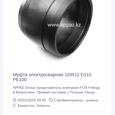
Муфта электросварная SDR11 D110
PE100
APPAZ Group представитель компании FOX Fittings
в Казахстане. Прямая поставка с Польши. Наши
муфты электросварные из высококачественной
20/01/2025 09:45
Стройматериалы - разное
полиэтилена, в котором нагревательный закладной
Казахстан, Алматы
элемент расположен внутри полиэтилена в
закрытом состоянии, что влияние окружающей