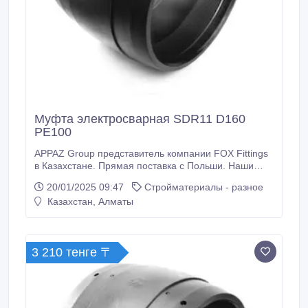
Муфта электросварная SDR11 D160
PE100
APPAZ Group представитель компании FOX Fittings
в Казахстане. Прямая поставка с Польши. Наши
муфты электросварные из высококачественной
20/01/2025 09:47
Стройматериалы - разное
полиэтилена, в котором нагревательный закладной
Казахстан, Алматы
элемент расположен внутри полиэтилена в
закрытом состоянии, что влияние окружающей
среды не повлияет на качество электросварной
муфты.
3 210 тенге 〒