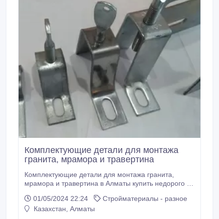
Комплектующие детали для монтажа
гранита, мрамора и травертина
Комплектующие детали для монтажа гранита,
мрамора и травертина в Алматы купить недорого в
компании Травертино.kz. У нас большой выбор
01/05/2024 22:24
Стройматериалы - разное
продукции в наличии на складе в Алматы и с
Казахстан, Алматы
доставкой по всему Казахстану. Это алюминиевые
профили, клямеры, кронштейны, H-образные