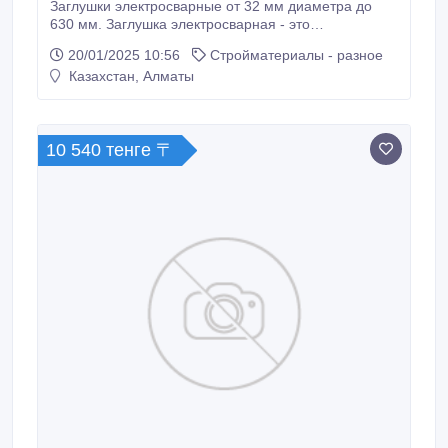
Заглушки электросварные от 32 мм диаметра до
630 мм. Заглушка электросварная - это
комплектующая деталь при сварки полиэтиленовых
20/01/2025 10:56
Стройматериалы - разное
труб для газо и водоснабжения, канализация,
Казахстан, Алматы
отопления и.т.д. Заглушку электросварную
используют для закрытия окончания
полиэтиленовых труб. Электросварные заглушки из
высококачественного материала полиэтилен,
10 540 тенге 〒
обмотанный спиралью для сплава при нагревании.