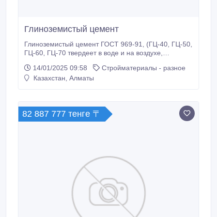
Глиноземистый цемент
Глиноземистый цемент ГОСТ 969-91, (ГЦ-40, ГЦ-50,
ГЦ-60, ГЦ-70 твердеет в воде и на воздухе,
предназначен для строительных жаростойких
14/01/2025 09:58
Стройматериалы - разное
растворов и бетонов), ВГЦ-1, ВГЦ-2, -
Казахстан, Алматы
быстротвердеющее гидравлическое вяжущее
вещество для строительных и жаростойких
растворов), РЦ ГОСТ-11052-74, мертели,
заполнители шамотные, цемент тампонажный,
82 887 777 тенге 〒
глина С2, Известь различных сортов, Карбид
кальция кислотоупорный порошок, шамотный
кирпич, огнеупорный ШБ-5, ШБ-6, ШБ-9, ШБ-22,
ШБ-23, ШБ-44, ШБ-45, кирпич для печей, каминов,
бань, огнеупорные материалы, пенодиатомитовая
крошка.