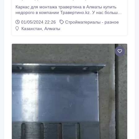
Каркас для монтажа травертина в Алматы купить
недорого в компании Травертино.kz. У нас большой
выбор продукции в наличии на складе в Алматы и с
01/05/2024 22:26
Стройматериалы - разное
доставкой по всему Казахстану. Хорошее качество и
Казахстан, Алматы
доступные цены. Работаем с 2005 года, продаем
каркасы для монтажа травертина крупным
строительным компаниям и частным заказчикам.