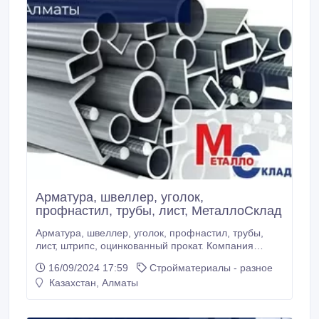
Арматура, швеллер, уголок,
профнастил, трубы, лист, МеталлоСклад
Арматура, швеллер, уголок, профнастил, трубы,
лист, штрипс, оцинкованный прокат. Компания
«МеталлоСклад» специализируется на
16/09/2024 17:59
Стройматериалы - разное
изготовлении, поставке металлопрокатных изделий
Казахстан, Алматы
(Казахстан и Россия) из высококачественных
материалов, 20 лет являясь надежным
поставщиком данной продукции и обладая штатом