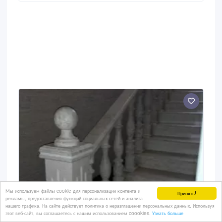
профили, T-образные профили, L-образные
профили, анкерные болты и т.
Мы используем файлы cookie для персонализации контента и
Принять!
рекламы, предоставления функций социальных сетей и анализа
нашего трафика. На сайте действует политика о неразглашении персональных данных. Используя
этот веб-сайт, вы соглашаетесь с нашим использованием coookies.
Узнать больше