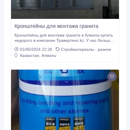
Кронштейны для монтажа гранита
Кронштейны для монтажа гранита в Алматы купить
недорого в компании Травертино.kz. У нас большой
выбор продукции в наличии на складе в Алматы и с
01/05/2024 22:26
Стройматериалы - разное
доставкой по всему Казахстану. Хорошее качество и
Казахстан, Алматы
доступные цены. Работаем с 2005 года, продаем
кронштейны для монтажа гранита крупным
строительным компаниям и частным заказчикам.