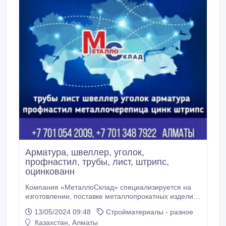
Арматура, швеллер, уголок,
профнастил, трубы, лист, штрипс,
оцинкованн
Компания «МеталлоСклад» специализируется на
изготовлении, поставке металлопрокатных изделий
(Казахстан и Россия) из высококачественных
13/05/2024 09:48
Стройматериалы - разное
материалов, 20 лет являясь надежным
Казахстан, Алматы
поставщиком данной продукции и обладая штатом