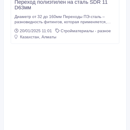
Переход полиэтилен на сталь SDR 11
D63мм
Диаметр от 32 до 160мм Переходы ПЭ-сталь –
разновидность фитингов, которая применяется,
чтобы обеспечить неразъемное соединение
20/01/2025 11:01
Стройматериалы - разное
полиэтиленовых и металлических труб.
Казахстан, Алматы
Используются для монтажа газопроводов и
водопроводов. Конструктивно фитинг выглядит, как
два отрезка трубы, соединенных герметично между
собой.