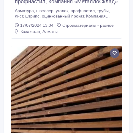
профнастил, Компания «МеталлоСклад»
Арматура, швеллер, уголок, профнастил, трубы,
лист, штрипс, оцинкованный прокат. Компания
«МеталлоСклад» специализируется на
17/07/2024 13:04
Стройматериалы - разное
изготовлении, поставке металлопрокатных изделий
Казахстан, Алматы
(Казахстан и Россия) из высококачественных
материалов, 20 лет являясь надежным
поставщиком данной продукции и обладая штатом
опытных и квалифицированных сотрудников.