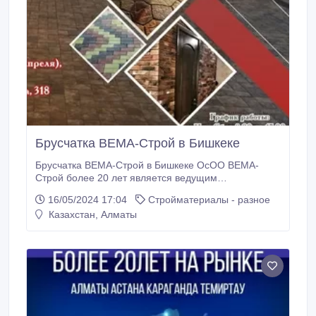
Брусчатка ВЕМА-Строй в Бишкеке
Брусчатка ВЕМА-Строй в Бишкеке ОсОО ВЕМА-
Строй более 20 лет является ведущим
производителем материалов для мощения и
16/05/2024 17:04
Стройматериалы - разное
фасадной отделки в Бишкеке. Ассортимент нашей
Казахстан, Алматы
продукции очень широк. Большой выбор от
бюджетной классической брусчатки до элитных
конфигураций, имитирующих натуральный камень.
Используемая технология производства
декоративного камня позволяет получать
эксклюзивную брусчатку и фасадную плитку по
доступным ценам.