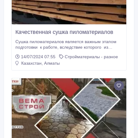
Качественная сушка пиломатериалов
Сушка пиломатериалов является важным этапом
подготовки к работе, вследствие которого из
дерева удаляется излишняя влага. Сухие
14/07/2024 07:55
Стройматериалы - разное
пиломатериалы отличаются высокой прочностью.
Казахстан, Алматы
Сушка позволяет предохранить древесину от
поражений грибком, химических окрасок, и
продлевает срок службы изделий. Полученные
материалы без труда декорируются и
характеризуются высокой надежностью.