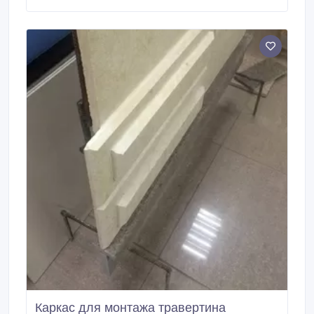
опытных и квалифицированных сотрудников.
Благодаря непрерывному производству в Алматы,
Астане, Караганде и Темиртау, мы предлагаем
широкий ассортимент металлопроката (арматура,
катанка тянутая в бухтах, швеллер, уголок, балка,
трубы профильные, трубы круглые, профнастил,
штрипс, лист г/к, х/к, оцинкованные, рифленые,
ПВЛ, проволока ОК) по приемлемым ценам.
Каркас для монтажа травертина