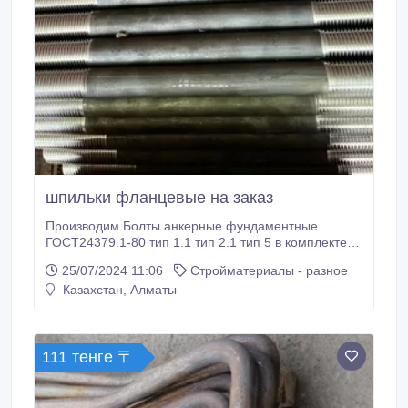
шпильки фланцевые на заказ
Производим Болты анкерные фундаментные
ГОСТ24379.1-80 тип 1.1 тип 2.1 тип 5 в комплекте с
гайками и шайбами, производство строго по ГОСТу
25/07/2024 11:06
Стройматериалы - разное
и всех марок сталей сталь 245, сталь 40Х, сталь
Казахстан, Алматы
09Г2С, сталь Вст3ПС2 Быстрые сроки изготовления!
Доставка по всем регионам РК. Быстрые сроки
изготовления! Доставка по всем регионам РК.
111 тенге 〒