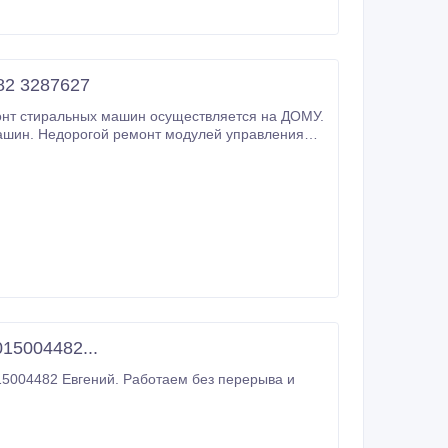
82 3287627
ашин. Недорогой ремонт модулей управления
таких стиральных машин к а к : Indezit, Zanussi, Bosh, Ardo, Kaizer, Hansa, Beko, LG, Samsung, Ariston.
15004482...