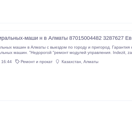
иральных-маши н в Алматы 87015004482 3287627 Ев
льных машин в Алматы с выездом по городу и пригород. Гарантия
шин. "Недорогой "ремонт модулей управления. Indezit, zanussi, Bosh, Ardo, Kaizer, Hansa, Beko, LG,
sung, Ariston. Ремонт стиральных машин в Алмате производится без вывоза.
 16:44
Ремонт и прокат
Казахстан, Алматы