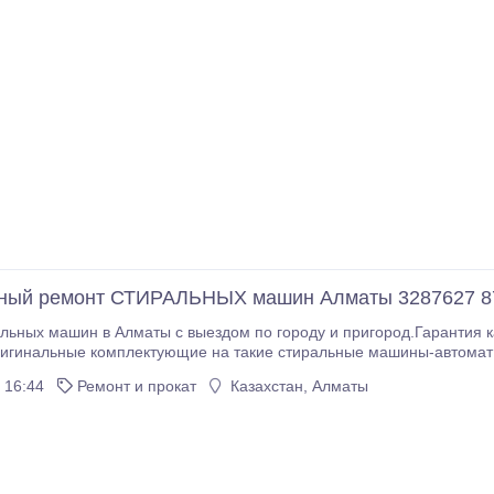
нный ремонт СТИРАЛЬНЫХ машин Алматы 3287627 8
льных машин в Алматы с выездом по городу и пригород.Гарантия к
альные комплектующие на такие стиральные машины-автомат как Candy, Ardo, Indesit, Samsun
Kaiser, Hansa, Vestel, Zanussi и др.Недорогой ремонт модуля упра
 16:44
Ремонт и прокат
Казахстан, Алматы