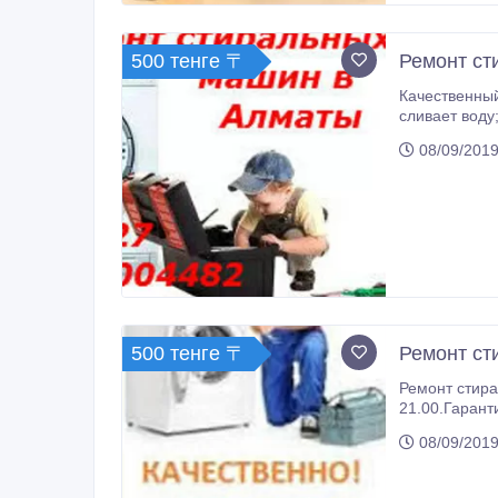
500 тенге 〒
Ремонт ст
Качественный
сливает воду; - шумит или громко стучит; - не греет воду; - долго стирает (больше положенного программой времени
заливает воду; - не крутится барабан; - подтекает; - не включается; - попал инородный предмет; - не горит инд
08/09/2019
не освящен, не горит контрольная лампочка; - не открывается люк, дверца; - стиральная машина остановилась в процессе
500 тенге 〒
Ремонт ст
Ремонт стира
21.00.Гарант
08/09/2019