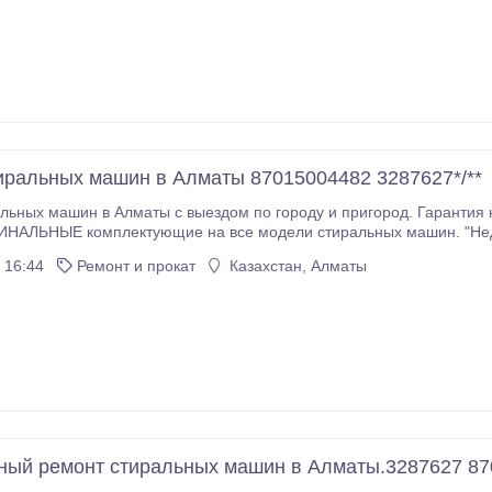
иральных машин в Алматы 87015004482 3287627*/**
льных машин в Алматы с выездом по городу и пригород. Гарантия
ИНАЛЬНЫЕ комплектующие на все модели стиральных машин. "Недор
Zanussi, Bosh, Ardo, Kaizer, Hansa, Beko, LG, Samsung, Ariston и др.
 16:44
Ремонт и прокат
Казахстан, Алматы
ный ремонт стиральных машин в Алматы.3287627 87