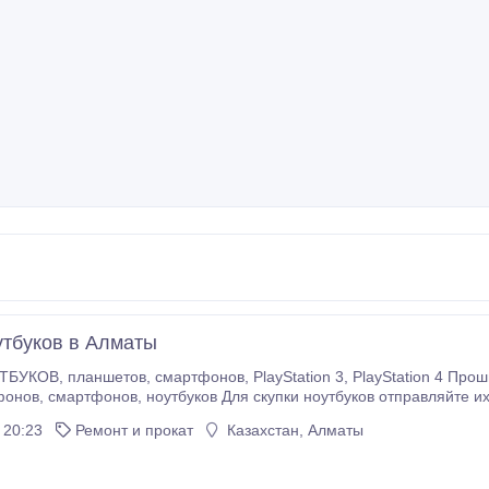
утбуков в Алматы
4 Прошивка и разблокировка телефонов и планшетов
ояние, точные параметры, и окончательную
цену на WhatsApp указанный в объявлении.
 20:23
Ремонт и прокат
Казахстан, Алматы