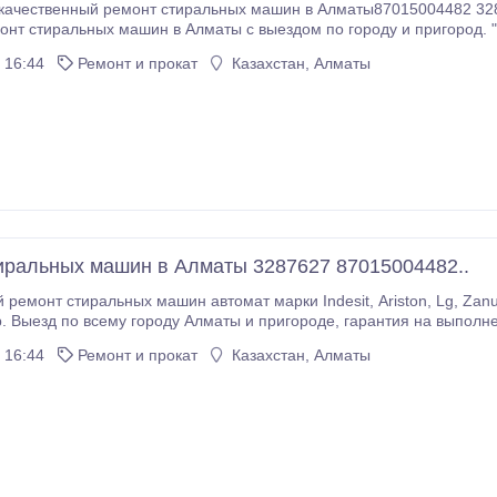
ественный ремонт стиральных машин в Алматы87015004482 3287627Евгений Ремонт с
иральных машин в Алматы с выездом по городу и пригород. "Гарантия" качества. "Оригинальные"
е на все модели стиральных машин. "Недорогой" ремонт модулей
 16:44
Ремонт и прокат
Казахстан, Алматы
иральных машин в Алматы 3287627 87015004482..
льных машин автомат марки Indesit, Ariston, Lg, Zanussi, Samsung, Ardo, Candy, Kaiser, Beko, Hansa,
сему городу Алматы и пригороде, гарантия на выполненную работу. Ремонт на дому. Работаем без
перерыва и выходных. 87015004482 3287627 Евгений.
 16:44
Ремонт и прокат
Казахстан, Алматы