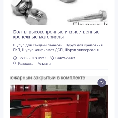
Болты высокопрочные и качественные
крепежные материалы
Шуруп для сэндвич панелей, Шуруп для крепления
ГКП, Шуруп конфирмат ДСП, Шуруп универсальный
для дерева, Шуруп по металлу до 2мм (семечки),
12/12/2018 09:55
Сантехника
Шуруп кровельный, Шуруп по металлу до 0, 9мм,
Казахстан, Алматы
Шуруп саморез для окон шлиц Pozi, Шуруп по
металлу до 2, 0мм SDS, Шуруп для крепления
оконных рам В наличии имеются все размеры.