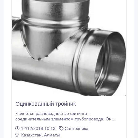
Оцинкованный тройник
Является разновидностью фитинга –
соединительным элементом трубопровода. Он
имеет три отверстиями, с помощью которых к
12/12/2018 10:13
Сантехника
основной магистрали трубопровода можно
Казахстан, Алматы
подключать дополнительные ответвления. Таким