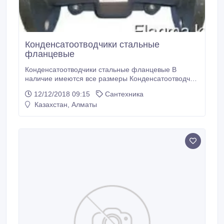
Конденсатоотводчики стальные
фланцевые
Конденсатоотводчики стальные фланцевые В
наличие имеются все размеры Конденсатоотводчик
— промышленная трубопроводная арматура,
12/12/2018 09:15
Сантехника
предназначенная для автоматического отвода
Казахстан, Алматы
конденсата водяного пара. Конденсат может
появляться в результате потери паром тепла в
теплообменниках и при прогреве трубопроводов и
установок, когда часть пара превращается в воду.