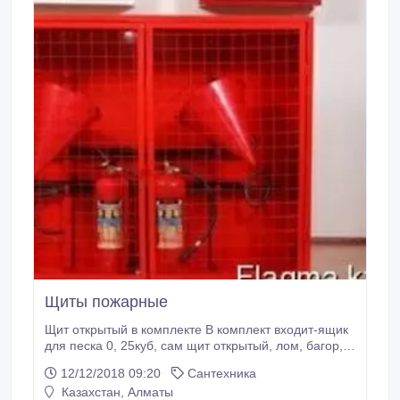
Щиты пожарные
Щит открытый в комплекте В комплект входит-ящик
для песка 0, 25куб, сам щит открытый, лом, багор, 2
лопаты, 2 ведра(без огнетушителей и кошмы и без
12/12/2018 09:20
Сантехника
полотна) Вы можете отправить Ваши заявки на наш
Казахстан, Алматы
электронный адрес. Цену и наличие уточняйте по