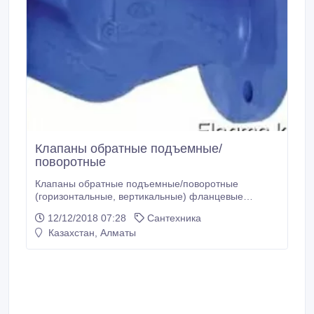
Клапаны обратные подъемные/
поворотные
Клапаны обратные подъемные/поворотные
(горизонтальные, вертикальные) фланцевые
чугунные, стальные В наличии имеются все
12/12/2018 07:28
Сантехника
размеры. Поставка продукции осуществляется по
Казахстан, Алматы
всему Казахстану. Все вопросы по ценам, условиям
доставки и скидкам можно задать нашим
менеджерам по телефону. Окончательная цена на
продукцию формируется, исходя из условий
поставки: кол-ва, условий оплаты и места отгрузки.