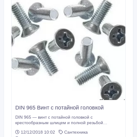
DIN 965 Винт с потайной головкой
DIN 965 — винт с потайной головкой с
крестообразным шлицем и полной резьбой
(метрической стандартного шага, нарезанной по
12/12/2018 10:02
Сантехника
всей длине шпильки). Винты DIN 965 используются