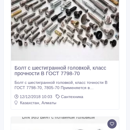
Болт с шестигранной головкой, класс
прочности B ГОСТ 7798-70
Болт с шестигранной головкой, класс точности B
ГОСТ 7798-70, 7805-70 Применяется в
машиностроении, приборостроении и
12/12/2018 10:03
Сантехника
строительстве в качестве деталей соединения.
Казахстан, Алматы
Класс прочности 5, 8 В наличие имеются все
размеры.