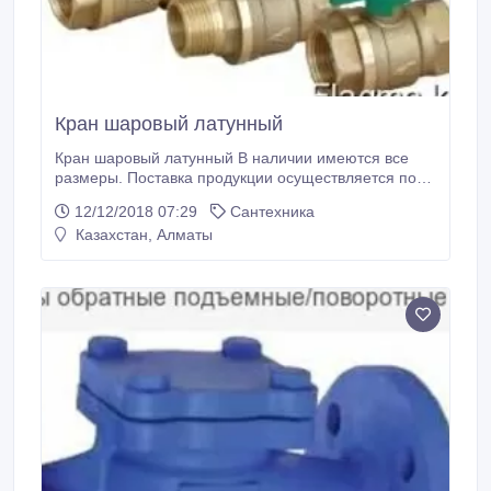
Кран шаровый латунный
Кран шаровый латунный В наличии имеются все
размеры. Поставка продукции осуществляется по
всему Казахстану. Все вопросы по ценам, условиям
12/12/2018 07:29
Сантехника
доставки и скидкам можно задать нашим
Казахстан, Алматы
менеджерам по телефону. Окончательная цена на
продукцию формируется, исходя из условий
поставки: кол-ва, условий оплаты и места отгрузки.