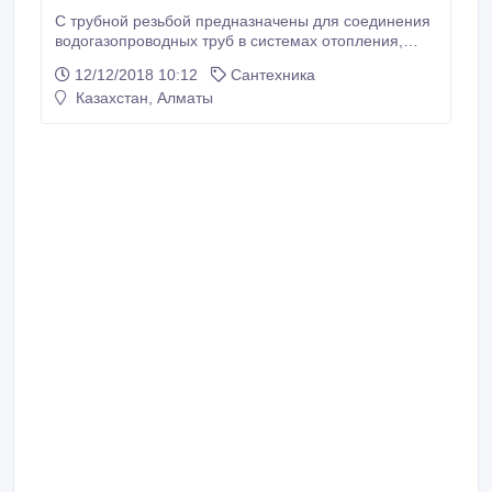
С трубной резьбой предназначены для соединения
водогазопроводных труб в системах отопления,
водоснабжения, газопроводах низкого давления и в
12/12/2018 10:12
Сантехника
других трубопроводах для неагрессивных сред.
Казахстан, Алматы