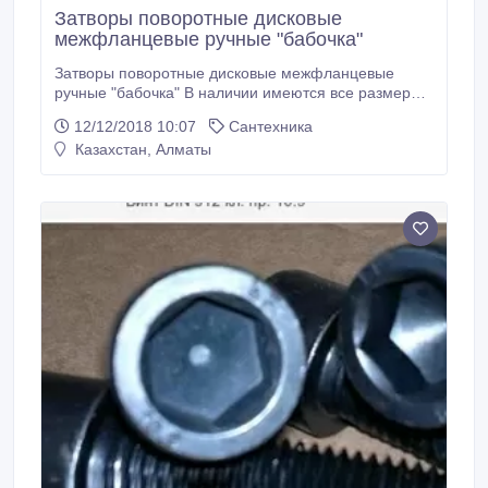
Затворы поворотные дисковые
межфланцевые ручные "бабочка"
Затворы поворотные дисковые межфланцевые
ручные "бабочка" В наличии имеются все размеры.
Поставка продукции осуществляется по всему
12/12/2018 10:07
Сантехника
Казахстану. Все вопросы по ценам, условиям
Казахстан, Алматы
доставки и скидкам можно задать нашим
менеджерам по телефону. Окончательная цена на
продукцию формируется, исходя из условий
поставки: кол-ва, условий оплаты и места отгрузки.