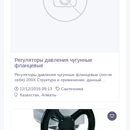
Регуляторы давления чугунные
фланцевые
Регуляторы давления чугунные фланцевые (после
себя) 200Х Структура и применение: данный
клапан состоит из основного клапана, пилотного
12/12/2018 09:13
Сантехника
клапана, сферического клапана и манометра и т. д.
Казахстан, Алматы
Основной клапан в основном контролирует
давление, оно неизменно снаружи и внутри его, и
не меняется давление на выходе Он в основном
применяется в системах трубопроводов в
промышленности и канализации воды,
водоснабжении для пожаротушения и
водоснабжения в жилые здания.