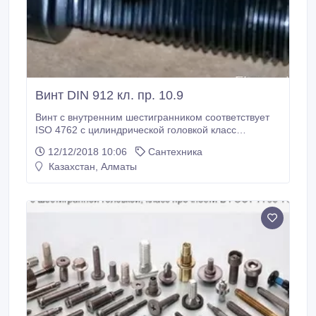
Винт DIN 912 кл. пр. 10.9
Винт с внутренним шестигранником соответствует
ISO 4762 с цилиндрической головкой класс
прочности 10.9 не оцинкованная сталь размеры от
12/12/2018 10:06
Сантехника
М6 д Винт с цилиндрической головкой и внутренним
Казахстан, Алматы
шестигранником соответствует ISO 4762 с
цилиндрической головкой класс прочности 10.9 не
оцинкованная сталь.