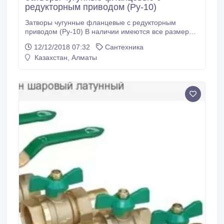
редукторным приводом (Ру-10)
Затворы чугунные фланцевые с редукторным
приводом (Ру-10) В наличии имеются все размеры.
Поставка продукции осуществляется по всему
12/12/2018 07:32
Сантехника
Казахстану. Все вопросы по ценам, условиям
Казахстан, Алматы
доставки и скидкам можно задать нашим
менеджерам по телефону. Окончательная цена на
продукцию формируется, исходя из условий
поставки: кол-ва, условий оплаты и места отгрузки.