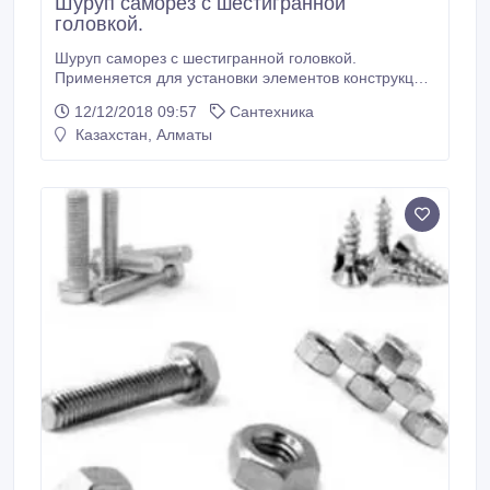
Шуруп саморез с шестигранной
головкой.
Шуруп саморез с шестигранной головкой.
Применяется для установки элементов конструкций
в деревянные основания без предварительного
12/12/2018 09:57
Сантехника
сверления, в бетонные, кирпичные (полнотелые и
Казахстан, Алматы
пустотелые) основания - совместно с распорными
дюбилями с предварительным сверлением. В
наличии имеются все размеры. Поставка продукции
осуществляется по всему Казахстану.