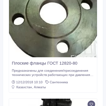
Плоские фланцы ГОСТ 12820-80
Предназначены для соединения/присоединения
технических устройств работающих при давлениях
от 0, 1 МПа до 2, 5 МПа и температуре от -70С до
12/12/2018 10:10
Сантехника
300С. Плоские фланцы ГОСТ 12820-80 бывают
Казахстан, Алматы
девяти различных исполнений уплотнительных
поверхностей и геометрических размеров. Чаще
всего используется первое исполнение, но при
давлениях свыше 16 атм.