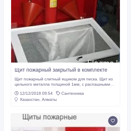
Щит пожарный закрытый в комплекте
Щит пожарный слитный ящиком для песка. Щит из
цельного металла толщиной 1мм, с распашными
дверцами без стекла сетка рабица. В щит крючки
12/12/2018 09:54
Сантехника
для подвешивания пожарного инвентаря. Ящик для
Казахстан, Алматы
песка на ножках 0, 5 с надписью "ПЕСОК"
комплектация: щит закрытый, ящик для песка, лом,
багор, 1 лопата штыковая, 1 лопата совковая, 2
конус ведра.