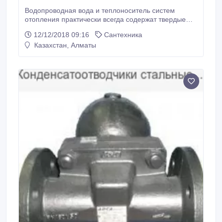
Водопроводная вода и теплоноситель систем
отопления практически всегда содержат твердые
примеси – частицы ржавчины, накипи, окалины,
12/12/2018 09:16
Сантехника
песчинки. Одни из них образуются при
Казахстан, Алматы
эксплуатации оборудования, другие попадают в
жидкость извне, например, во время ремонтных
работ. Они вызывают абразивный износ
компонентов системы (например, уплотнений
шаровых кранов) В наличии имеются все размеры.