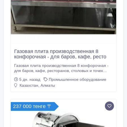
Газовая плита производственная 8
конфорочная - для баров, кафе, ресто
Газовая плита производственная 8 конфорочная -
для баров, кафе, ресторанов, столовых и точек
быстрого питания. Простая и надежная конструкция
5 дн. назад
Промышленное оборудование
на ножках. Габариты: Ширина: 145 см Глубина: 83.5
Казахстан, Алматы
см Высота: 80 (91.5) см Китай 224 000 тенге Алматы
Отправка по Казахстану.
237 000 тенге 〒