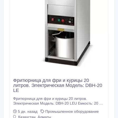
Фритюрница для фри и курицы 20
литров. Электрическая Модель: DBH-20
LE
Фритюрница для фри и курицы 20 литров.
Электрическая Модель: DBH-20 LEU Емкость: 20 л
Мощность: 3 кВт Размер: 350*600*980 мм Вес: 20.5
5 дн. назад
Промышленное оборудование
кг Китай 227 000 тенге Алматы Отправка по
Казахстан, Алматы
Казахстану.