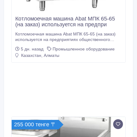
Котломоечная машина Abat МПК 65-65
(на заказ) используется на предпри
Котломоечная машина Abat МПК 65-65 (на заказ)
используется на предприятиях общественного
питания и торговли для мойки больших кастрюль,
5 дн. назад
Промышленное оборудование
тарелок, стаканов, бокалов, столовых приборов, а
Казахстан, Алматы
также гастроемкостей и противней. Модель
оснащена электронной панелью управления и
ванной с скругленными углами, облегчающими
гигиеническую уборку машины.
255 000 тенге 〒