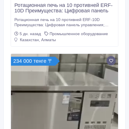
Ротационная печь на 10 противней ERF-
10D Преимущества: Цифровая панель
Ротационная печь на 10 противней ERF-10D
Преимущества: Цифровая панель управления;
Конвекция. Циркуляция горячего воздуха
5 дн. назад
Промышленное оборудование
обеспечивает равномерный нагрев на 360 градусов,
Казахстан, Алматы
что делает цвет выпечки более ярким Контроль
температуры. Высокоточный электронный датчик
используется для определения температуры в
духовке в режиме реального времени и
234 000 тенге 〒
отображения температуры в режиме реального
времени, что является более точным и стабильным
по сравнению с механической духовкой.