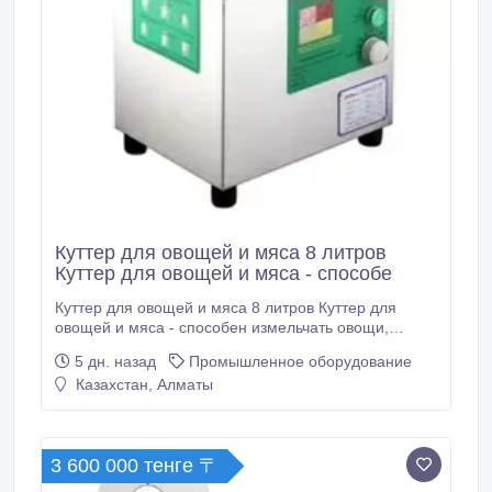
Куттер для овощей и мяса 8 литров
Куттер для овощей и мяса - способе
Куттер для овощей и мяса 8 литров Куттер для
овощей и мяса - способен измельчать овощи,
фрукты, зелень, мясо (рыба, курица, говядина,
5 дн. назад
Промышленное оборудование
баранина и тд) Основное достоинство
Казахстан, Алматы
представленного куттера заключается в том, что он
за короткий промежуток времени измельчает
продукт в однородную массу. Куттер снабжен
асинхронным двигателем, который отличаются
3 600 000 тенге 〒
долгим сроком работы даже при интенсивном
использовании.