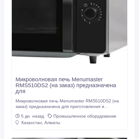
одной камере 1 Размеры камеры 1000x800x180 мм
Формат емкостей хлебная форма №7
Температурный режим от 20 до 270 °С Время
разогрева 40 мин.
Микроволновая печь Menumaster
RMS510DS2 (на заказ) предназначена
для
Микроволновая печь Menumaster RMS510DS2 (на
заказ) предназначена для приготовления и
разогрева блюд на предприятиях общественного
5 дн. назад
Промышленное оборудование
питания. Оборудование просто в эксплуатации, не
Казахстан, Алматы
требует дополнительной подготовки персонала и
подходит для работы в режиме самообслуживания.
Корпус и внутренняя камера выполнены из