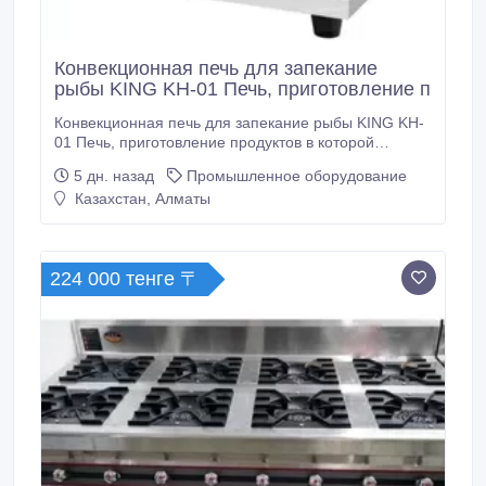
Конвекционная печь для запекание
рыбы KING KH-01 Печь, приготовление п
Конвекционная печь для запекание рыбы KING KH-
01 Печь, приготовление продуктов в которой
осуществляется благодаря конвекции горячего
5 дн. назад
Промышленное оборудование
воздуха, нагретого электрическими ТЭНами или
Казахстан, Алматы
газом.Печь служит, в основном, для приготовления
мелкоштучных хлебо-булочных и кондитерских
изделий. Характеристики Мощность: 9.
224 000 тенге 〒