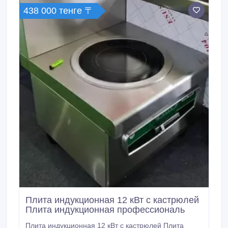
нержавеющей стали, дверь - из ABS-пластика,
438 000 тенге 〒
окошко в двери - из закаленного стекла, основание -
из керамики.
Плита индукционная 12 кВт с кастрюлей
Плита индукционная профессиональ
Плита индукционная 12 кВт с кастрюлей Плита