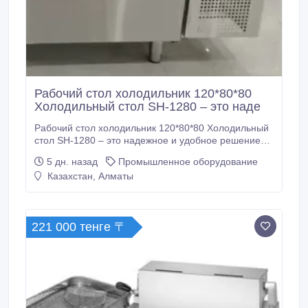
Рабочий стол холодильник 120*80*80
Холодильный стол SH-1280 – это наде
Рабочий стол холодильник 120*80*80 Холодильный
стол SH-1280 – это надежное и удобное решение
для профессиональной кухни. Он сочетает в себе
5 дн. назад
Промышленное оборудование
рабочую поверхность и вместительный
Казахстан, Алматы
охлаждаемый отсек, обеспечивая удобство и
эффективность при хранении продуктов. ✅
Основные характеристики: Объем: 270 литров
Габариты: 1200 × 800 × 800 мм Напряжение: 220V
221 000 тенге 〒
Частота: 50Hz Хладагент: R600a
Энергопотребление: 1.