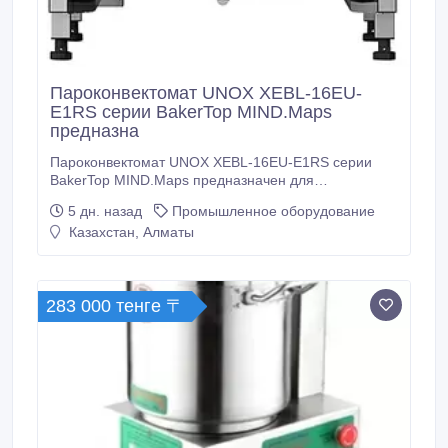
Пароконвектомат UNOX XEBL-16EU-
E1RS серии BakerTop MIND.Maps
предназна
Пароконвектомат UNOX XEBL-16EU-E1RS серии
BakerTop MIND.Maps предназначен для
приготовления различных блюд, выпечки
5 дн. назад
Промышленное оборудование
хлебобулочных и кондитерских изделий на
Казахстан, Алматы
предприятиях общественного питания и торговли, в
пекарнях и кондитерских. Модель оснащена
подсветкой посредством внешней LED-лампы и C-
образными направляющими.
283 000 тенге 〒