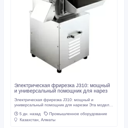
Электрическая фрирезка J310: мощный
и универсальный помощник для нарез
Электрическая фрирезка J310: мощный и
универсальный помощник для нарезки Эта модель
оснащена прочным корпусом из нержавеющей
5 дн. назад
Промышленное оборудование
стали и идеально подходит для нарезки овощей,
Казахстан, Алматы
фри, включая морковь для плова. Электрическая
фрирезка QJH-J310 позволяет быстро и удобно