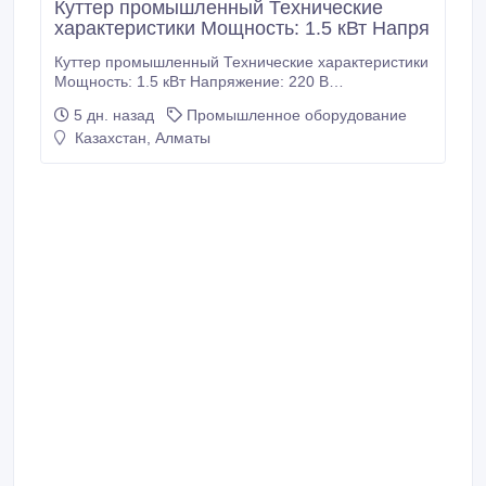
Куттер промышленный Технические
характеристики Мощность: 1.5 кВт Напря
Куттер промышленный Технические характеристики
Мощность: 1.5 кВт Напряжение: 220 В
Производительность: 300 кг/ч Вместимость: 30 л
5 дн. назад
Промышленное оборудование
Габариты: 780 х 710 х 940 мм Вес 90 кг Гарантия 12
Казахстан, Алматы
месяцев Китай 441 000 тенге Алматы Отправка по
Казахстану.