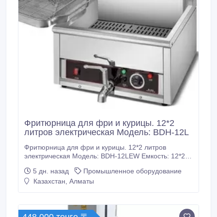
Фритюрница для фри и курицы. 12*2
литров электрическая Модель: BDH-12L
Фритюрница для фри и курицы. 12*2 литров
электрическая Модель: BDH-12LEW Емкость: 12*2 л
Мощность: 3000*2 Вт Напряжение: 220 В
5 дн. назад
Промышленное оборудование
Температура: 60-250 градусов по Цельсию Размер:
Казахстан, Алматы
66 * 50 * 44 см Вес: 18.7 Мы предлагаем только
зарекомендовавшие себя профессиональные
промышленные фритюрницы ведущих
производителей.