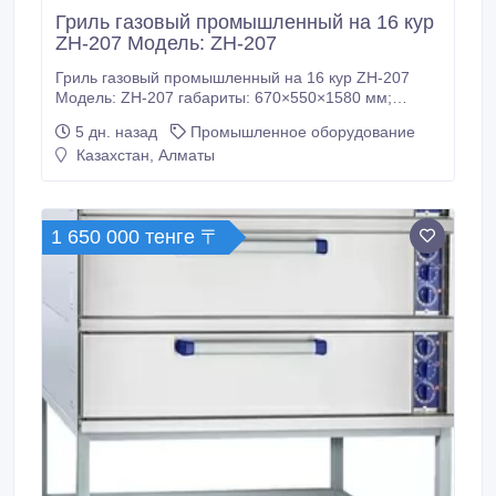
Гриль газовый промышленный на 16 кур
ZH-207 Модель: ZH-207
Гриль газовый промышленный на 16 кур ZH-207
Модель: ZH-207 габариты: 670×550×1580 мм;
мощность: 0, 2 кВ (31 кВ); напряжение: 220 В; вес
5 дн. назад
Промышленное оборудование
нетто: 90 кг. Для тех, кто занят в сфере Horeca,
Казахстан, Алматы
одним из самых незаменимых устройств является
гриль для кур.
1 650 000 тенге 〒