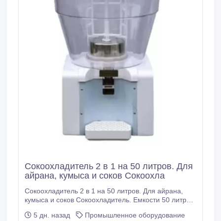
Сокоохладитель 2 в 1 на 50 литров. Для
айрана, кумыса и соков Сокоохла
Сокоохладитель 2 в 1 на 50 литров. Для айрана,
кумыса и соков Сокоохладитель. Емкости 50 литра
Размеры 500*540*850мм вес 32 кг Мощность на
5 дн. назад
Промышленное оборудование
охлаждение: 320 Вт Мощность нагрева: 1000 Вт