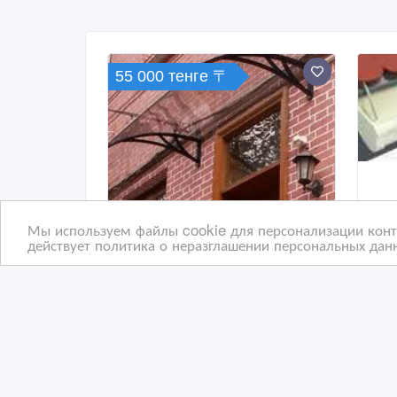
55 000 тенге 〒
Мы используем файлы cookie для персонализации конте
действует политика о неразглашении персональных данн
Козырьки-Reboss
Обо
обо
сис
10 дн. назад
18
Кровля
К