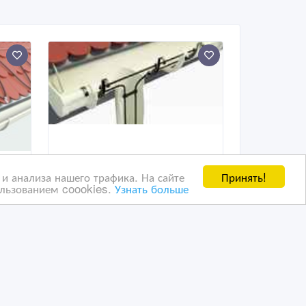
Принять!
и анализа нашего трафика. На сайте
ользованием coookies.
Узнать больше
Обогрев желобов и
водостоков.
08/07/2026 13:22
Кровля