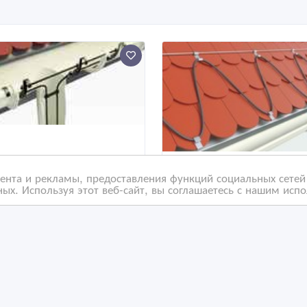
нта и рекламы, предоставления функций социальных сетей 
ых. Используя этот веб-сайт, вы соглашаетесь с нашим исп
рудование для
Оборудование для
грева водосточной
обогрева кровли.
темы.
 дн. назад
08/07/2026 13:24
ровля
Кровля