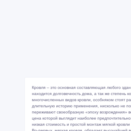
Кровля – это основная составляющая любого здан
находится долговечность дома, а так же степень
многочисленных видов кровли, особняком стоят ра
длительную историю применения, нисколько не пот
переживают своеобразную «эпоху возрождения» во
цена которой выглядит наиболее предпочтительно
низкая стоимость и простой монтаж мягкой кровли
Во-первых, мягкая кровля, обладает высочайшей 