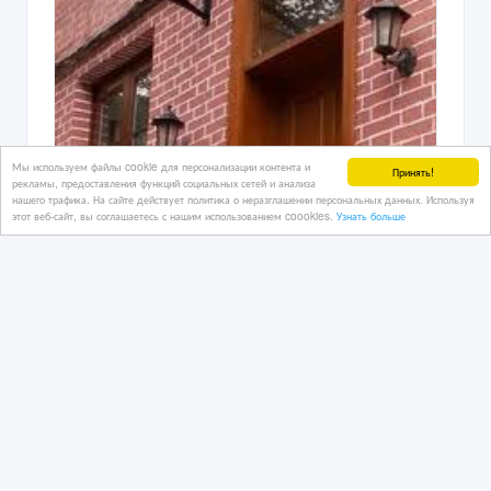
Мы используем файлы cookie для персонализации контента и
Принять!
рекламы, предоставления функций социальных сетей и анализа
нашего трафика. На сайте действует политика о неразглашении персональных данных. Используя
этот веб-сайт, вы соглашаетесь с нашим использованием coookies.
Узнать больше
Козырьки-Reboss
12 дн. назад
Кровля
Казахстан, Алматы