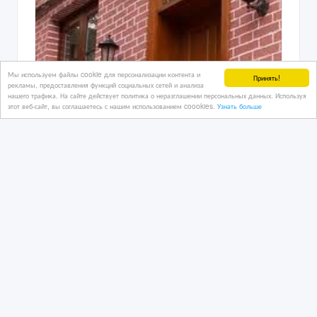
Мы используем файлы cookie для персонализации контента и
Принять!
рекламы, предоставления функций социальных сетей и анализа
нашего трафика. На сайте действует политика о неразглашении персональных данных. Используя
этот веб-сайт, вы соглашаетесь с нашим использованием coookies.
Узнать больше
Козырьки-Reboss
10 дн. назад
Кровля
Казахстан, Алматы