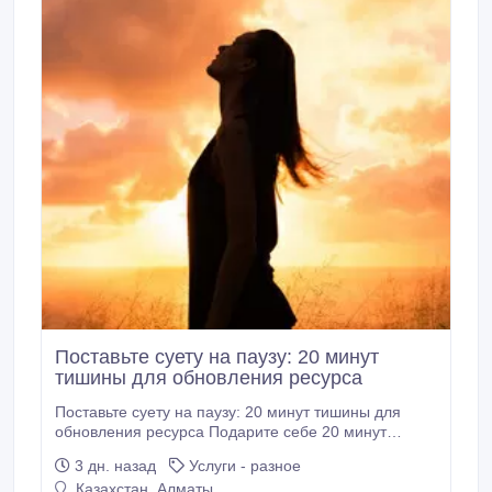
Поставьте суету на паузу: 20 минут
тишины для обновления ресурса
Поставьте суету на паузу: 20 минут тишины для
обновления ресурса ‎Подарите себе 20 минут
тишины и обновления. В ритме большого города
3 дн. назад
Услуги - разное
нам всем нужна пауза. Практика очищения ауры
Казахстан, Алматы
восковой свечой — это возможность остановиться,