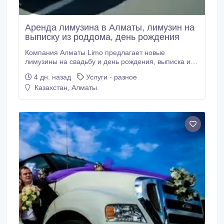
Аренда лимузина в Алматы, лимузин на
выписку из роддома, день рождения
Компания Алматы Limo предлагает новые
лимузины на свадьбу и день рождения, выписка из
роддома и трансфер в аэропорт. лимузин FORD
4 дн. назад
Услуги - разное
F650 - убийца Хаммеров Посмотрите наш сайт
Казахстан, Алматы
таких лимузинов вы ещё не видели. almaty-limo.kz
almatylimo.kz.