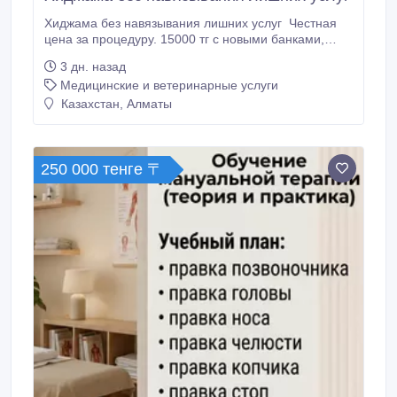
Хиджама без навязывания лишних услуг ‎ ‎Честная
цена за процедуру. 15000 тг с новыми банками,
10000 тг с вашими. ‎*Делают:* Врачи мужчина и
3 дн. назад
женщина с большим стажем. 1 час. ‎*Гарантии:* Без
Медицинские и ветеринарные услуги
боли, без шрамов. Все одноразовое. Банок много,
но разумно. Работаем по зонам. Косметологии нет.
Казахстан, Алматы
‎*График:* 10:00-20:00, по записи.
250 000 тенге 〒