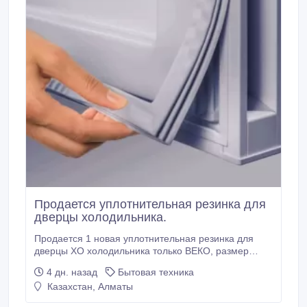
Продается уплотнительная резинка для
дверцы холодильника.
Продается 1 новая уплотнительная резинка для
дверцы ХО холодильника только ВЕКО, размер
1135х575 мм. Цена - 8000 тенге, самовывоз.
4 дн. назад
Бытовая техника
Убедительная просьба, писать на указанный номер
Казахстан, Алматы
телефона в WhatsApp. В указанное время с 9:00 до
21:00 ч. - в рабочие дни; в праздничные и выходные