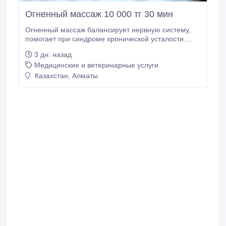
Огненный массаж 10 000 тг 30 мин
Огненный массаж балансирует нервную систему,
помогает при синдроме хронической усталости.
Спина 30 минут 10 000 тг. Все тело 50 минут 20 000
3 дн. назад
тг. Выполняют мужчина и женщина — специалисты
Медицинские и ветеринарные услуги
с большим опытом практики. Работаем по записи.
Адрес ЖК Gul Ana..
Казахстан, Алматы