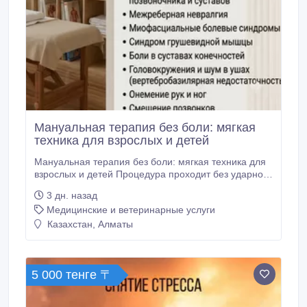
Мануальная терапия без боли: мягкая
техника для взрослых и детей
Мануальная терапия без боли: мягкая техника для
взрослых и детей Процедура проходит без ударной
техники, мягко и без боли. Стоимость: 15 000 тг — с
3 дн. назад
16 лет, 8 000 тг — для детей с 6 лет. Длительность
Медицинские и ветеринарные услуги
сеанса: 30 минут. Курс: 1-2 процедуры, интервал 7-
10 дней. За доплату: правка головы — снимает
Казахстан, Алматы
головные боли и улучшает сон, правка челюсти —
убирает щелчки и напряжение, правка носа —
облегчает дыхание при искривлении, правка
копчика — помогает при болях в пояснице.
5 000 тенге 〒