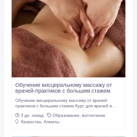
Обучение висцеральному массажу от
врачей-практиков с большим стажем
Обучение висцеральному массажу от врачей-
практиков с большим стажем Курс для врачей и
массажистов с мед. образованием. 5 дней по 3
3 дн. назад
Образование, воспитание
часа: 1 день теория, 4 дня практика на моделях.
Казахстан, Алматы
Группа до 3 человек. Расходники и моделей
предоставляем, доплачивать не нужно.
Преподаватели — мужчина и женщина,