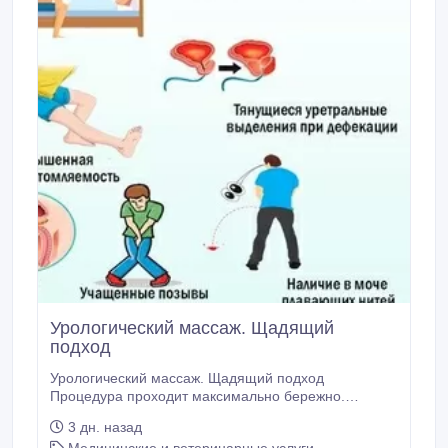
Урологический массаж. Щадящий
подход
Урологический массаж. Щадящий подход
Процедура проходит максимально бережно.
Никакого физического и психологического
3 дн. назад
дискомфорта. 15000 тг первый сеанс: массаж +