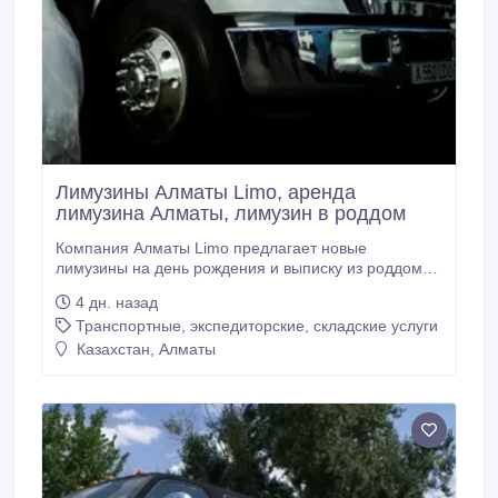
Лимузины Алматы Limo, аренда
лимузина Алматы, лимузин в роддом
Компания Алматы Limo предлагает новые
лимузины на день рождения и выписку из роддома,
вечеринки и девичник. Лимузин FORD F650 -
4 дн. назад
убийца Хаммеров, Посмотрите наш сайт таких
Транспортные, экспедиторские, складские услуги
лимузинов вы ещё не видели. almaty-limo.kz
almatylimo.kz.
Казахстан, Алматы