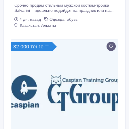
Срочно продам стильный мужской костюм-тройка
Salvarini – идеально подойдет на праздник или на
выпускной, другие торжества. Приталенный костюм-
4 дн. назад
Одежда, обувь
тройка (пиджак, двубортный жилет, брюки), цвет
Казахстан, Алматы
очень благородный и редкий – коричнево-
сероватый (темный тауп) – при разном освещении
оттенок красиво меняется от графитового к
шоколадному.
32 000 тенге 〒