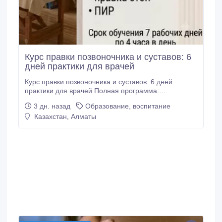
Курс правки позвоночника и суставов: 6
дней практики для врачей
Курс правки позвоночника и суставов: 6 дней
практики для врачей Полная программа:
позвоночник, голова, челюсть, нос, стопы, копчик.
3 дн. назад
Образование, воспитание
Длительность: 7 рабочих дней по 4 часа. Практика
Казахстан, Алматы
— 6 дней, теория — 1 день. Группы максимум 3
человека. Стоимость: 250 000 тг за дневное
обучение. Вечернее обучение по договоренности.