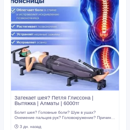
Затекает шея? Петля Глиссона |
Вытяжка | Алматы | 6000тг
Болит шея? Головные боли? Шум в ушах?
Онемение пальцев рук? Головокружение? Причина
часто в шейном отделе. Сосуды и нервы пережаты.
3 дн. назад
Предлагаем: Вытяжка шейного отдела на петле