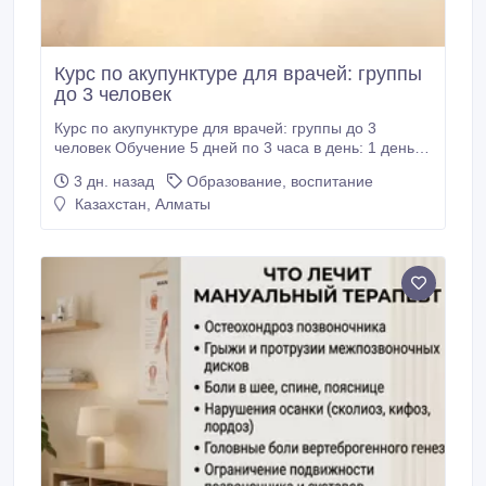
Курс по акупунктуре для врачей: группы
до 3 человек
Курс по акупунктуре для врачей: группы до 3
человек Обучение 5 дней по 3 часа в день: 1 день
теория + 4 дня практика. Цена 120 000 тг.
3 дн. назад
Образование, воспитание
Индивидуально, вечером и в выходные —
Казахстан, Алматы
стоимость выше. За расходные материалы и
моделей доплачивать не нужно. После курса —
сертификат. Сертификат не является лицензией.