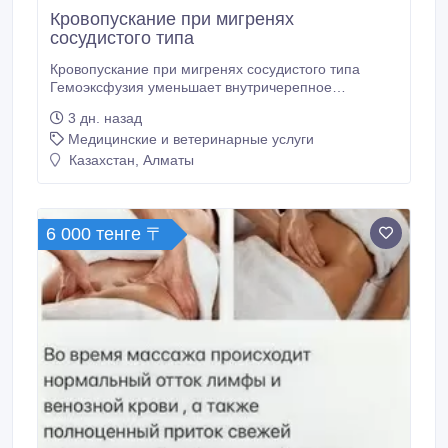
Кровопускание при мигренях
сосудистого типа
Кровопускание при мигренях сосудистого типа
Гемоэксфузия уменьшает внутричерепное
давление и снимает сосудистый спазм. Приступы
3 дн. назад
мигрени становятся реже и слабее. Живите без
Медицинские и ветеринарные услуги
боли — дайте сосудам головы отдохнуть.
Процедуру проводит женщина врач хирург с
Казахстан, Алматы
многолетним опытом практики венозного
кровопускания.
6 000 тенге 〒