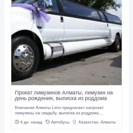
Прокат лимузинов Алматы, лимузин на
день рождения, выписка из роддома
Компания Алматы Limo предлагает напрокат
лимузины на свадьбу, выписка из роддома,
трансфер в аэропорт. Лимузин FORD F650 - убийца
4 дн. назад
Автобусы
Казахстан, Алматы
Хаммеров лимузин Hummer H2 В наших лимузинах
всегда хорошее настроение, атмосфера