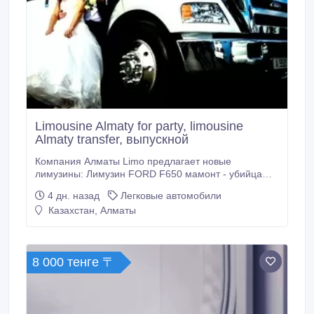
Limousine Almaty for party, limousine
Almaty transfer, выпускной
Компания Алматы Limo предлагает новые
лимузины: Лимузин FORD F650 мамонт - убийца
Хаммеров лимузин HUMMER H2 В наших
4 дн. назад
Легковые автомобили
лимузинах всегда хорошее настроение, атмосфера
Казахстан, Алматы
доброжелательности. Посмотрите наш сайт таких
лимузинов вы ещё не видели. almaty-limo.kz
almatylimo.kz.
8 000 тенге 〒