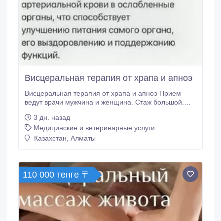
Висцеральная терапия от храпа и апноэ
Висцеральная терапия от храпа и апноэ Прием
ведут врачи мужчина и женщина. Стаж большой.
11000 тг — первый сеанс: осмотр + работа. 6000 тг
3 дн. назад
— последующие. 30 мин. Мягко, без боли. Кабинет
Медицинские и ветеринарные услуги
чистый, уютный. Даем рекомендации после. Доп.
услуги не навязываем. *График:* Пн-Сб, 10:00-
Казахстан, Алматы
19:00, по записи.
110 000 тенге 〒