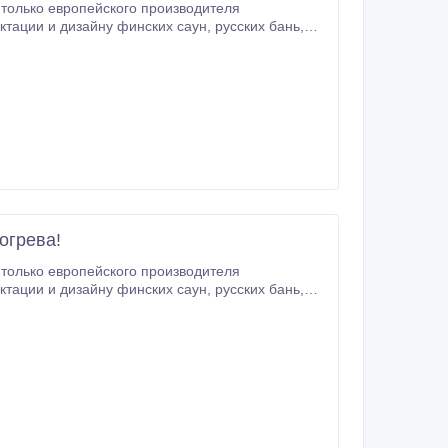
только европейского производителя
м различные решения для подогрева полов
VI (Дания).
огрева!
только европейского производителя
м различные решения для подогрева полов
VI (Дания).