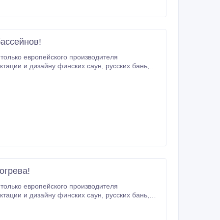
ассейнов!
только европейского производителя
м различные решения для подогрева полов
VI (Дания).
огрева!
только европейского производителя
м различные решения для подогрева полов