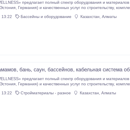
ELLNESS» предлагает полный спектр оборудования и материалов 
амов и инфракрасных кабин. Наша команда готова предложить Ва
 13:22
Бассейны и оборудование
Казахстан, Алматы
очной системы, обогрев различных
рубопроводов от датского концерна кабельной системы обогрева DE
амамов, бань, саун, бассейнов, кабельная система об
ELLNESS» предлагает полный спектр оборудования и материалов 
амов и инфракрасных кабин. Наша команда готова предложить Ва
 13:22
Стройматериалы - разное
Казахстан, Алматы
очной системы, обогрев различных
рубопроводов от датского концерна кабельной системы обогрева DE