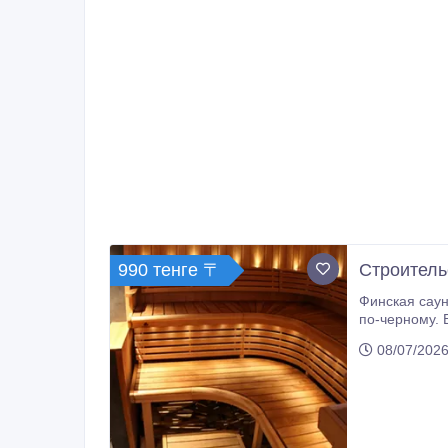
990 тенге 〒
Строитель
Финская сауна приходится ро
по-черному. В нашей стране в последние годы стало модно и престижно посещать подобные заведения, наслаждаться паром,
08/07/2026