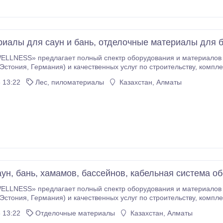
иалы для саун и бань, отделочные материалы для б
ELLNESS» предлагает полный спектр оборудования и материалов 
амов и инфракрасных кабин. Наша команда готова предложить Ва
 13:22
Лес, пиломатериалы
Казахстан, Алматы
очной системы, обогрев различных
рубопроводов от датского концерна кабельной системы обогрева DE
аун, бань, хамамов, бассейнов, кабельная система об
ELLNESS» предлагает полный спектр оборудования и материалов 
амов и инфракрасных кабин. Наша команда готова предложить Ва
 13:22
Отделочные материалы
Казахстан, Алматы
очной системы, обогрев различных