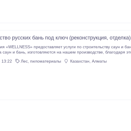
ство русских бань под ключ (реконструкция, отделка)
LNESS» предоставляет услуги по строительству саун и бань. Все материалы, которые мы используем
зводстве, благодаря этому мы гарантируем высокое качество
комплектующих для строительства сауны и бани, а также 
 13:22
Лес, пиломатериалы
Казахстан, Алматы