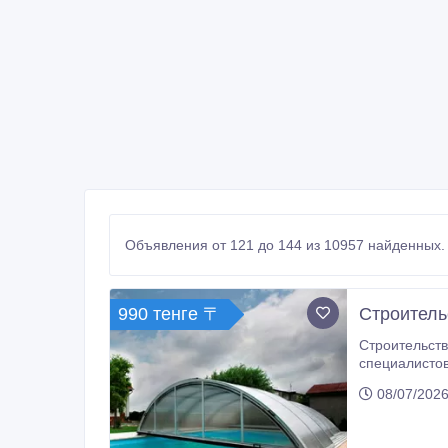
Объявления от 121 до 144 из 10957 найденных.
990 тенге 〒
Строитель
Строительство 
специалистов комп
соответствующего потребностям Заказ
08/07/2026
радовать хозяев, доставлять эстетическое наслаждение и станет одним из любимых мест отды
здоровья и з