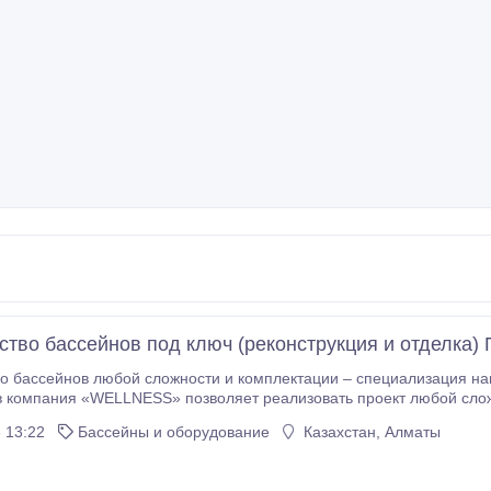
ство бассейнов под ключ (реконструкция и отделка)
бассейнов любой сложности и комплектации – специализация нашей компании. Кв
ания «WELLNESS» позволяет реализовать проект любой сложности, выполнить строительство
чика, воплотив все его пожелания по дизайну и техническому оснащению, который будет
 13:22
Бассейны и оборудование
Казахстан, Алматы
ха и релаксации, укрепления
анятий спортом.