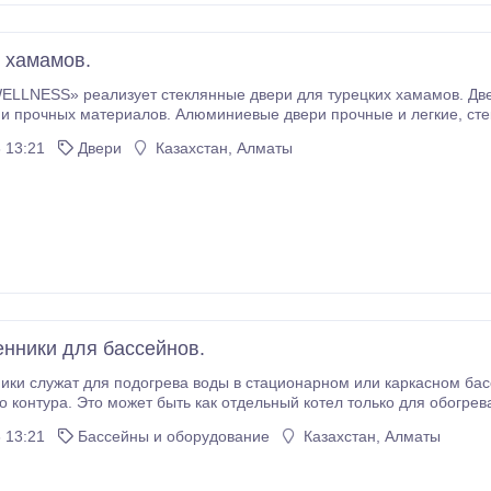
 хамамов.
» реализует стеклянные двери для турецких хамамов. Двери выполняются из алюминия и стекла,
чных материалов. Алюминиевые двери прочные и легкие, стеклянные – хорошо пропускают свет.
отнитель по периметру коробки обеспечивает особую герметичность изделия, де
 13:21
Двери
Казахстан, Алматы
проникновение пара в жилые, служебные помещения.
нники для бассейнов.
лужат для подогрева воды в стационарном или каркасном бассейне, используют теплоно
нтура. Это может быть как отдельный котел только для обогрева воды бассейна, так и к
менники предназначены для бассейнов всех типов. Корпус может быть вып
 13:21
Бассейны и оборудование
Казахстан, Алматы
тана.