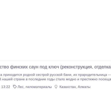
ство финских саун под ключ (реконструкция, отделка
дной сестрой русской бани, их прародительница — одна и та же изба бревенчатая, нагреваемая
поливая раскаленные камни на огне, а затем бросаться в снежный
 13:22
Лес, пиломатериалы
Казахстан, Алматы