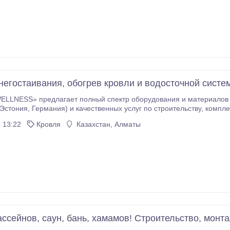
рубопроводов от датского концерна кабельной системы обогрева DE
негостаивания, обогрев кровли и водосточной систе
ELLNESS» предлагает полный спектр оборудования и материалов 
амов и инфракрасных кабин. Наша команда готова предложить Ва
 13:22
Кровля
Казахстан, Алматы
очной системы, обогрев различных
рубопроводов от датского концерна кабельной системы обогрева DE
ссейнов, саун, бань, хамамов! Строительство, монта