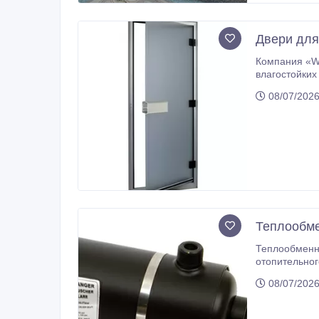
Двери для
Компания «WELLNESS
влагостойких и про
Силиконовый упл
08/07/2026
Теплообме
Теплообменники с
отопительного ко
дома. Теплооб
08/07/2026
стали или ти