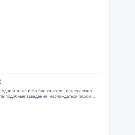
)
 сугроб или бассейн с холодной водой.