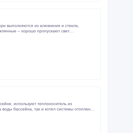
лающую невозможным
ситель из
отел системы отопления
олнен из пластика, нержавеющей