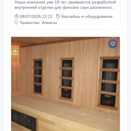
Наша компания уже 18 лет занимается разработкой
внутренней отделки для финских саун различного
типа. Мы готовы не только разработать для вас
08/07/2026 13:22
Бассейны и оборудование
проект отделки, но и помочь в подборе и закупке
Казахстан, Алматы
материалов, а также взять на себя все хлопоты по
его дальнейшей реализации. С самого начала мы
сделали ставку на качество и профессионализм, и
такой подход оправдал себя на 100%.