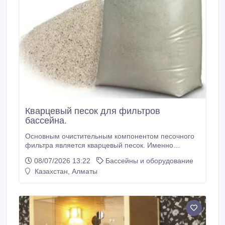
Кварцевый песок для фильтров
бассейна.
Основным очистительным компонентом песочного
фильтра является кварцевый песок. Именно
данный состав наиболее эффективен для очистки
08/07/2026 13:22
Бассейны и оборудование
воды в бассейне. Кварцевый песок характеризуется
Казахстан, Алматы
высокими абсорбирующими характеристиками,
безопасен в использовании, не содержит примесей
и легко промывается. Кварцевый - так как состоит
более чем на 98% из диоксида кремния - кварца
(формула SiO2 ).