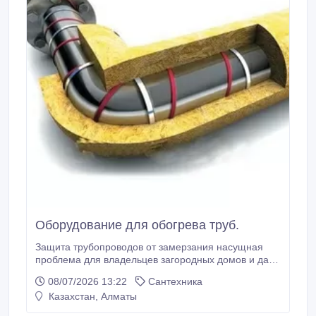
Оборудование для обогрева труб.
Защита трубопроводов от замерзания насущная
проблема для владельцев загородных домов и дач.
Замерзшая труба подачи воды или системы
08/07/2026 13:22
Сантехника
канализации может создать множество проблем, в
Казахстан, Алматы
том числе и привести к дорогостоящим работам по
ремонту. Даже в том случае если водопровод