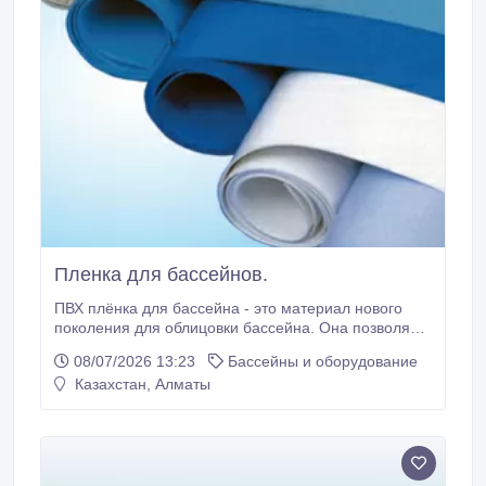
Пленка для бассейнов.
ПВХ плёнка для бассейна - это материал нового
поколения для облицовки бассейна. Она позволяет
быстро решить вопрос с покрытием и,
08/07/2026 13:23
Бассейны и оборудование
одновременно, гидроизоляцией бассейна
Казахстан, Алматы
независимо от его типа, формы и размера, потому
что обеспечивает полную герметичность даже при
трещинах чаши. Кроме того, ПВХ плёнка устойчива
к УФ-лучам и атмосферным явлениям, она не гниет,
а также - устойчива к средствам для очистки и
дезинфекции воды и легко моется.