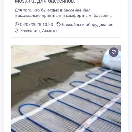
Мозайка для бассейнов.
Для того, что бы отдых в бассейне был
максимально приятным и комфортным, бассейн
должен быть не только хорошо оборудован, но еще
08/07/2026 13:23
Бассейны и оборудование
и должен радовать глаз красивой отделкой!
Казахстан, Алматы
Реализовать самые смелые творческие идеи при
отделке будущего бассейна вам поможет мозаика
для бассейна – популярный материал для
облицовки бассейновых чаш.