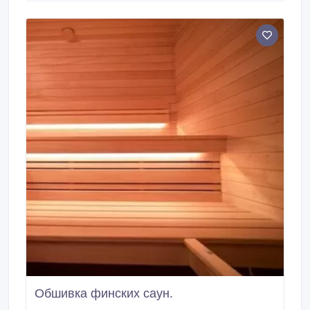
отремонтированы сотни финских саун. Мы беремся
как за сложные и неожиданные заказы, так и за
доведение финских саун до ума после не очень
умелого строительства.
Обшивка финских саун.