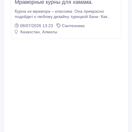
Мраморные курны для хамама.
Курна из мрамора – классика. Она прекрасно
подойдет к любому дизайну турецкой бани. Как
правило, такую чашу вырезают из целого куска
08/07/2026 13:23
Сантехника
мрамора. Этому удивительно красивому камню
Казахстан, Алматы
присуще множество полезных свойств:
долговечность, стойкость, красота и
исключительная гигиеничность. Кроме того, в
нагретом воздухе мрамор совершенно не реагирует
на повышенную температуру, и дарит только
приятные ощущения.