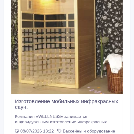
Изготовление мобильных инфракрасных
саун.
Компания «WELLNESS» занимается
индивидуальным изготовление инфракрасных
кабин и классических саун для уже готовых
08/07/2026 13:22
Бассейны и оборудование
помещений. При строительстве сауны для нашей