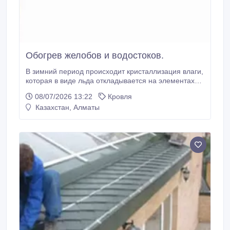
Обогрев желобов и водостоков.
В зимний период происходит кристаллизация влаги,
которая в виде льда откладывается на элементах
желобах и водостоков. Кроме того, что при этом
08/07/2026 13:22
Кровля
резко повышается нагрузка на конструкцию и
Казахстан, Алматы
возрастает вероятность разгерметизации мест
соединений, обледенение чревато еще и разрывом,
внутренняя часть которых представляет собой
замкнутое пространство.