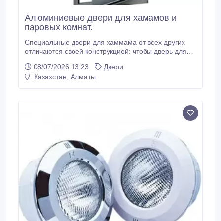
Алюминиевые двери для хамамов и
паровых комнат.
Специальные двери для хаммама от всех других
отличаются своей конструкцией: чтобы дверь для
турецких бань выдерживала больше количество
08/07/2026 13:23
Двери
влаги и пара, используется алюминиевая основа.
Казахстан, Алматы
Видимая часть — это закаленное стекло,
устойчивое перед температурой и формирующее
дизайн двери. Компания «WELLNESS» предлагает
двери для хаммамов высокого качества со
стильным дизайном и оптимальными рабочими
характеристиками.