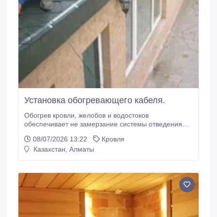
Установка обогревающего кабеля.
Обогрев кровли, желобов и водостоков
обеспечивает не замерзание системы отведения
осадков и полноценное ее функционирование даже
08/07/2026 13:22
Кровля
зимой. Это необходимо для беспрепятственного и
Казахстан, Алматы
постоянного отведения с кровли талой воды. При
этом не предусматривается обязательное
освобождение крыши от лежащего на ней снега.