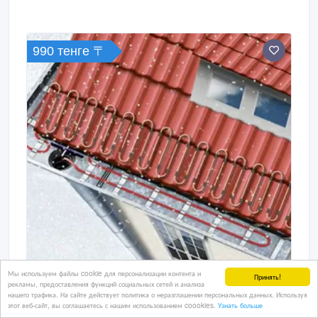
990 тенге 〒
Мы используем файлы cookie для персонализации контента и
Принять!
рекламы, предоставления функций социальных сетей и анализа
нашего трафика. На сайте действует политика о неразглашении персональных данных. Используя
этот веб-сайт, вы соглашаетесь с нашим использованием coookies.
Узнать больше
Обогрев водостоков, желобов и труб.