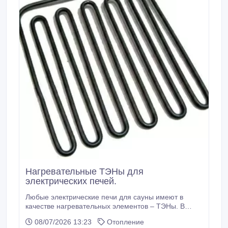
Нагревательные ТЭНы для
электрических печей.
Любые электрические печи для сауны имеют в
качестве нагревательных элементов – ТЭНы. В
разных режимах эксплуатации срок службы ТЭНов
08/07/2026 13:23
Отопление
может варьироваться в промежутке от нескольких