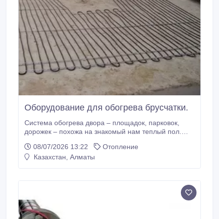
Оборудование для обогрева брусчатки.
Система обогрева двора – площадок, парковок,
дорожек – похожа на знакомый нам теплый пол.
Греющий электрический кабель укладывается в
08/07/2026 13:22
Отопление
слой утрамбованного песка и гравия под
Казахстан, Алматы
поверхность, подлежащую обогреву (асфальт,
бетон, тротуарную плитку и т.д.). Но работа снаружи
не работа внутри – от кабеля требуются особые
свойства: прочность, эластичность,
водонепроницаемость, стойкость к механическим
повреждениям.