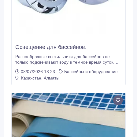
Освещение для бассейнов.
Разнообразные светильники для бассейнов не
только подсвечивают воду в темное время суток, но
и создают особую обстановку, которая по своей
08/07/2026 13:23
Бассейны и оборудование
красоте может сравнится с закатом солнца.
Казахстан, Алматы
Подводный светильник для бассейна — это
возможность украсить водную гладь, одновременно
придав ей воздушность и легкость.