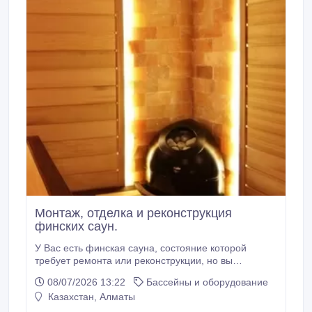
Монтаж, отделка и реконструкция
финских саун.
У Вас есть финская сауна, состояние которой
требует ремонта или реконструкции, но вы
сомневаетесь, что сможете выполнить отделку
08/07/2026 13:22
Бассейны и оборудование
своими и силами или не знаете с чего начать? Тогда
Казахстан, Алматы
обратитесь к нам! Наши специалисты выполнят все
Ваши пожелания. Нами построены и