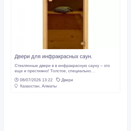
Двери для инфракрасных саун.
Стеклянные двери в в инфракрасную сауну – это
еще и престижно! Толстое, специально
обработанное, закаленное стекло, которое
08/07/2026 13:22
Двери
применяется для производства подобных дверей,
Казахстан, Алматы
во все времена являлось символом благополучия,
роскоши. Кроме того, такая специальная обработка
гарантирует вашу безопасность – даже, если дверь
разобьется (что очень маловероятно), осколки не
смогут причинить вам никакого вреда.