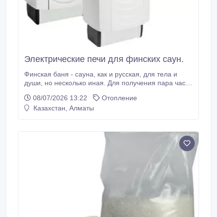
Электрические печи для финских саун.
Финская баня - сауна, как и русская, для тела и
души, но несколько иная. Для получения пара часто
используют электрические печи, которые позволяют
08/07/2026 13:22
Отопление
регулировать температуру и влажность. Кроме того,
Казахстан, Алматы
в них можно разместить емкость для трав или
ароматических масел, а это положительно
сказывается на нашем здоровье.