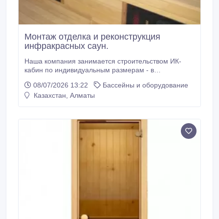
Монтаж отделка и реконструкция
инфракрасных саун.
Наша компания занимается строительством ИК-
кабин по индивидуальным размерам - в
зависимости от помещения, от количества будущих
08/07/2026 13:22
Бассейны и оборудование
посетителей кабины, от мощностных возможностей
Казахстан, Алматы
помещения. Инфракрасные сауны могут быть
установлены в загородных коттеджах, гостиницах,
домах отдыха, общественных и частных банях,
гостиницах и фитнес центрах.