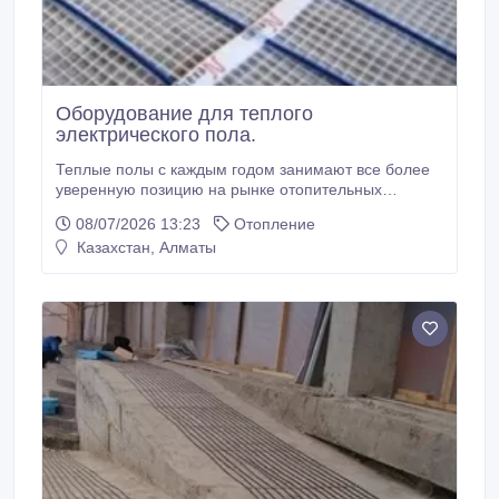
Оборудование для теплого
электрического пола.
Теплые полы с каждым годом занимают все более
уверенную позицию на рынке отопительных
приборов. Преимуществом такой системы обогрева
08/07/2026 13:23
Отопление
становится не только экономия рабочего
Казахстан, Алматы
пространства в помещении, но и равномерное
распределение тепла. Теплый пол электрический –
удобная в эксплуатации система для обогрева
жилья.