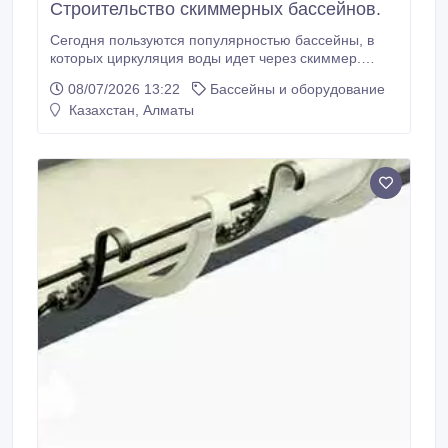
Строительство скиммерных бассейнов.
Сегодня пользуются популярностью бассейны, в
которых циркуляция воды идет через скиммер.
Однако стоимость монтажа значительно дешевле.
08/07/2026 13:22
Бассейны и оборудование
Компания «WELLNESS» выполняет строительство
Казахстан, Алматы
скиммерных бассейнов под ключ в г. Алматы и
области на выгодных условиях. Мы в кратчайшие
сроки проведем комплексные работы, предоставив
гарантии качества.