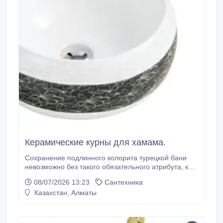
Керамические курны для хамама.
Сохранение подлинного колорита турецкой бани
невозможно без такого обязательного атрибута, как
курна. Это раковина в форме чаши, выполненная из
08/07/2026 13:23
Сантехника
природного камня или керамики (реже металла),
Казахстан, Алматы
служащая для омовения после различных
процедур. Керамические курны — это бюджетный
вариант, посредством которого можно без
существенных растрат получить колорит турецкой