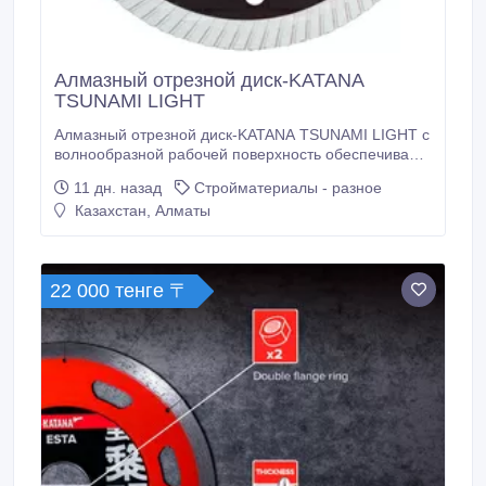
Алмазный отрезной диск-KATANA
TSUNAMI LIGHT
Алмазный отрезной диск-KATANA TSUNAMI LIGHT с
волнообразной рабочей поверхность обеспечивает
тонкий рез без сколов даже при работе с самыми
11 дн. назад
Стройматериалы - разное
прочными материалами. Турбированные пазы
Казахстан, Алматы
алмазоносного слоя эффективно врезаются в
материал, охлаждая зону резки. Диск эффективно
режет даже самый толстый керамогранит.
22 000 тенге 〒