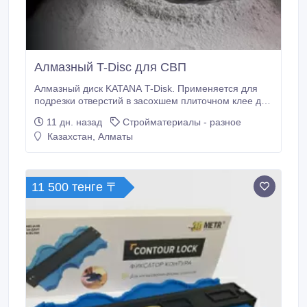
Алмазный T-Disc для СВП
Алмазный диск KATANA T-Disk. Применяется для
подрезки отверстий в засохшем плиточном клее для
установки зажима СВП. Очень актуально, когда на
11 дн. назад
Стройматериалы - разное
большом объекте выполнена часть укладки и
Казахстан, Алматы
продолжается она на следующий день. KATANA T-
Disc также можно использовать для подрезки плитки
в труднодоступных местах или для фигурного реза.
11 500 тенге 〒