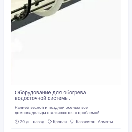
Оборудование для обогрева
водосточной системы.
Ранней весной и поздней осенью все
домовладельцы сталкиваются с проблемой
обмерзания кровельных скатов и замерзания
20 дн. назад
Кровля
Казахстан, Алматы
внутри водостоков талой воды. Если ее
своевременно не решить, безопасности людей, как