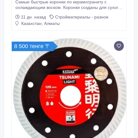
Самые быстрые коронки по керамограниту с
охлаждающим воском. Коронки созданы для сухого
высверливания отверстий в разнообразных
11 дн. назад
Стройматериалы - разное
материалах с помощью УШМ. Особенности:
Казахстан, Алматы
Даметр:6, 8, 10, 12, 20 мм. Фланец:М14 Высота
рабочей поверхности:15 мм. Коронки изготовлены
по технологии вакуумной пайки, что обеспечивает
высокую скорость сверления и чистую кромку
8 500 тенге 〒
отверстия.