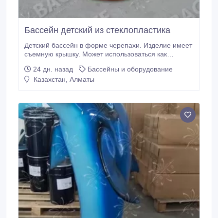
Бассейн детский из стеклопластика
Детский бассейн в форме черепахи. Изделие имеет
съемную крышку. Может использоваться как
песочница. Параметры: Диаметр - 2, 3 м Высота - 0,
24 дн. назад
Бассейны и оборудование
7 м Глубина - 0, 4 м.
Казахстан, Алматы