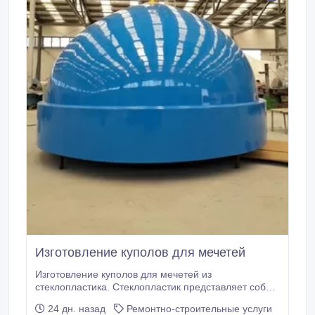
Изготовление куполов для мечетей
Изготовление куполов для мечетей из
стеклопластика. Стеклопластик представляет собой
комбинированный материал из стекловолокон и
24 дн. назад
Ремонтно-строительные услуги
полиэфирных смол. Стекловолокна придают