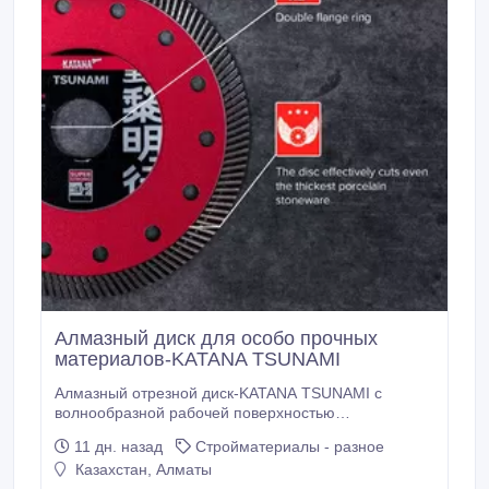
Алмазный диск для особо прочных
материалов-KATANA TSUNAMI
Алмазный отрезной диск-KATANA TSUNAMI с
волнообразной рабочей поверхностью
обеспечивает тонкий рез без сколов даже при
11 дн. назад
Стройматериалы - разное
работе с самыми прочными материалами.
Казахстан, Алматы
Турбированные пазы алмазоносного слоя