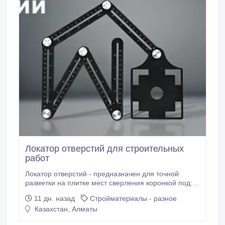
Локатор отверстий для строительных
работ
Локатор отверстий - предназначен для точной
разметки на плитке мест сверления коронкой под:
смесители; трубы; розетки и т.п. Насадка локатора
11 дн. назад
Стройматериалы - разное
имеет диаметр 75 мм и включает дополнительно 4
Казахстан, Алматы
съемных кольца. Таким образом, можно разметить
отверстия диаметром:25, 40, 45, 55 и 75 мм.