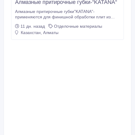
Алмазные притирочные губки-"KATANA"
Алмазные притирочные губки"KATANA"-
применяются для финишной обработки плит из
керамики, керамогранита, гранита, камня, стекла.
11 дн. назад
Отделочные материалы
Алмазные губки "KATANA"с технологией "Swiflex+"
Казахстан, Алматы
идеален для удаления сколов, оставшихся после
механической шлифовки. Три вида зернистости:60,
120, 200.