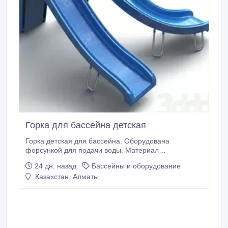
Горка для бассейна детская
Горка детская для бассейна. Оборудована
форсункой для подачи воды. Материал
стеклопластик. Параметры: Высота - 1.72м Длина -
24 дн. назад
Бассейны и оборудование
2, 5м Ширина - 0.60м​ Максимальный вес до 100 кг..
Казахстан, Алматы