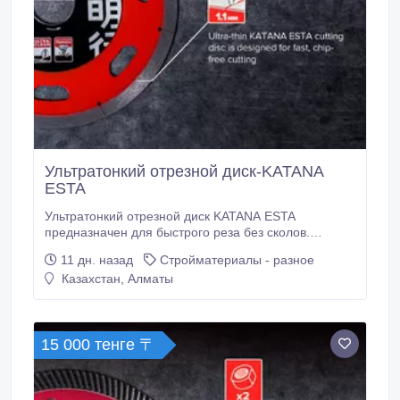
Ультратонкий отрезной диск-KATANA
ESTA
Ультратонкий отрезной диск KATANA ESTA
предназначен для быстрого реза без сколов.
Перфорация на корпусе способствует
11 дн. назад
Стройматериалы - разное
дополнительному охлаждению диска. Не оставляет
Казахстан, Алматы
следов распила на торце. Изготовлен по технологии
горячего прессования, что обеспечивает
увеличенный ресурс работы. Преимущества:
Двойное фланцевое кольцо для большей
15 000 тенге 〒
износостойкости и стабильности при резе.