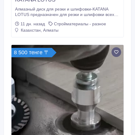
Алмазный диск для резки и шлифовки-KATANA
LOTUS предназначен для резки и шлифовки всех
видов керамической плитки, натурального и
11 дн. назад
Стройматериалы - разное
искусственного камня. Технология
Казахстан, Алматы
гальванопокрытия позволяет достичь эффективного
реза. Широкая двухсторонняя рабочая поверхность.
Характеристики: Гальванопокрытие алмазов.
8 500 тенге 〒