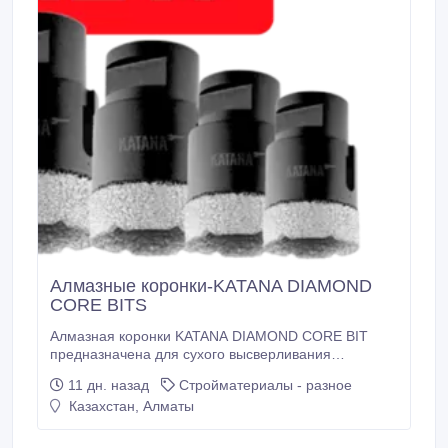
Алмазные коронки-KATANA DIAMOND
CORE BITS
Алмазная коронки KATANA DIAMOND CORE BIT
предназначена для сухого высверливания
отверстий в разнообразных материалах с помощью
11 дн. назад
Стройматериалы - разное
УШМ. Особенности: Технология вакуумной пайки.
Казахстан, Алматы
Фланец M14. Диаметр:68, 55, 40, 38, 25 мм.
Материал обработки: керамика, керамогранит,
гранит, мрамор..